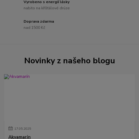
Vyrobeno s energií lásky
nabito na kříšťálové drúze
Doprava zdarma
nad 1500 Kč
Novinky z našeho blogu
17
.
05
.
2025
Akvamarín