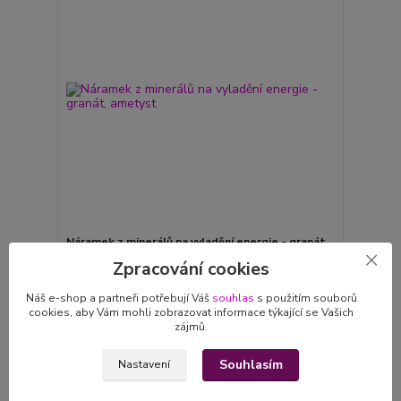
Náramek z minerálů na vyladění energie - granát,
ametyst
Zpracování cookies
399 Kč
skladem 21 ks
/
ks
Náš e-shop a partneři potřebují Váš
souhlas
s použitím souborů
Zvolit variantu
cookies, aby Vám mohli zobrazovat informace týkající se Vašich
zájmů.
Souhlasím
Nastavení