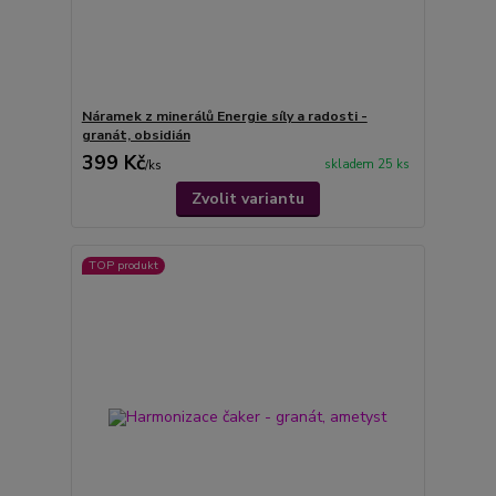
Náramek z minerálů Energie síly a radosti -
granát, obsidián
399 Kč
skladem 25 ks
/
ks
Zvolit variantu
TOP produkt