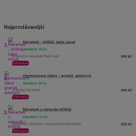
Nejprodávanější
Náramek - křišťál, lapis lazuli
1.
skladem 25 ks
Minerální náramek Modrý sen
399 Kč
TOP produkt
Harmonizace čaker - granát, ametyst
2.
skladem 20 ks
Čakrový náramek
399 Kč
TOP produkt
Náramek z minerálu Křišťál
3.
Skladem 27 ks
Křišťálový náramek s pozlaceným korálkem
329 Kč
TOP produkt