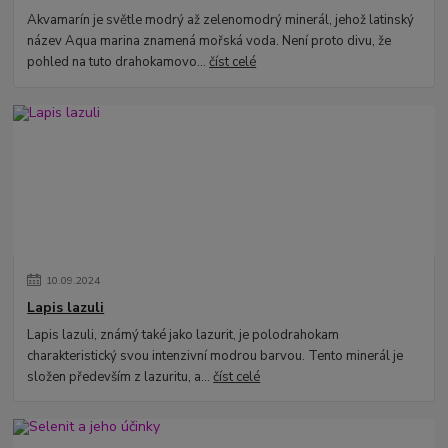
Akvamarín je světle modrý až zelenomodrý minerál, jehož latinský
název Aqua marina znamená mořská voda. Není proto divu, že
pohled na tuto drahokamovo...
číst celé
10
.
09
.
2024
Lapis lazuli
Lapis lazuli, známý také jako lazurit, je polodrahokam
charakteristický svou intenzivní modrou barvou. Tento minerál je
složen především z lazuritu, a...
číst celé