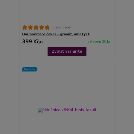
1 hodnocení
Harmonizace čaker - granát, ametyst
399 Kč
skladem 20 ks
/
ks
Zvolit variantu
Novinka