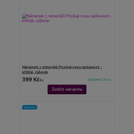
Náramek z minerálů Posiluji svou laskavost -
křišťál, růženín
399 Kč
skladem 14 ks
/
ks
Zvolit variantu
Novinka