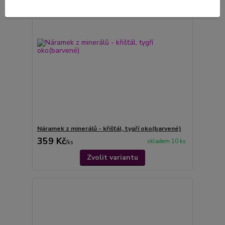
Náramek z minerálů - křišťál, tygří oko(barvené)
359 Kč
skladem 10 ks
/
ks
Zvolit variantu