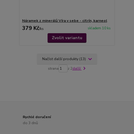
Náramek z minerálů Víra v sebe - citrín, karneol
379 Kč
skladem 10 ks
/
ks
Zvolit variantu
Načíst další produkty (13)
strana
z 2
další
Rychlé doručení
do 3 dnů