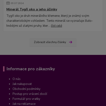
09
.
07
.
2024
Minerál Tygří oko a jeho účinky
Tygří oko je druh minerálního křemene, který je známý svým
charakteristickým vzhledem. Tento minerál se vyznačuje žluto-
hnědými až zlatými pruhy, kter...
číst celé
Zobrazit všechny články
Informace pro zákazníky
O nás
Jak nakupovat
Obchodní podmínky
Postup pro vrácení zboží
Formulář pro vratky
Jak na reklamace