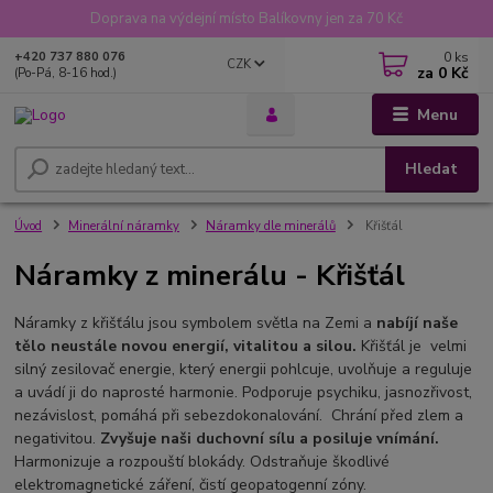
Doprava na výdejní místo Balíkovny jen za 70 Kč
0
ks
+420 737 880 076
CZK
za
0 Kč
(Po-Pá, 8-16 hod.)
Menu
Hledat
Úvod
Minerální náramky
Náramky dle minerálů
Křišťál
Náramky z minerálu - Křišťál
Náramky z křišťálu jsou symbolem světla na Zemi a
nabíjí naše
tělo neustále novou energií, vitalitou a silou.
Křišťál je velmi
silný zesilovač energie, který energii pohlcuje, uvolňuje a reguluje
a uvádí ji do naprosté harmonie. Podporuje psychiku, jasnozřivost,
nezávislost, pomáhá při sebezdokonalování. Chrání před zlem a
negativitou.
Zvyšuje naši duchovní sílu a posiluje vnímání.
Harmonizuje a rozpouští blokády. Odstraňuje škodlivé
elektromagnetické záření, čistí geopatogenní zóny.