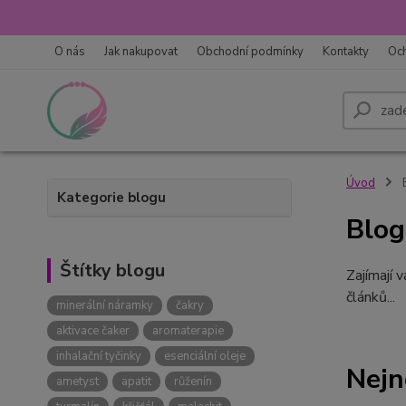
O nás
Jak nakupovat
Obchodní podmínky
Kontakty
Oc
Úvod
Kategorie blogu
Blog
Štítky blogu
Zajímají 
článků...
minerální náramky
čakry
aktivace čaker
aromaterapie
inhalační tyčinky
esenciální oleje
Nejn
ametyst
apatit
růženín