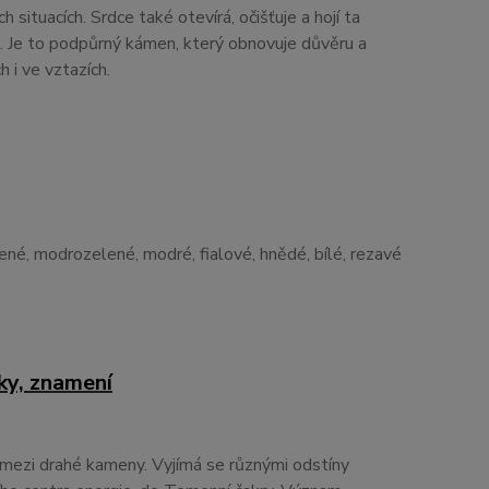
 situacích. Srdce také otevírá, očišťuje a hojí ta
. Je to podpůrný kámen, který obnovuje důvěru a
 i ve vztazích.
lené, modrozelené, modré, fialové, hnědé, bílé, rezavé
ky, znamení
 mezi drahé kameny. Vyjímá se různými odstíny