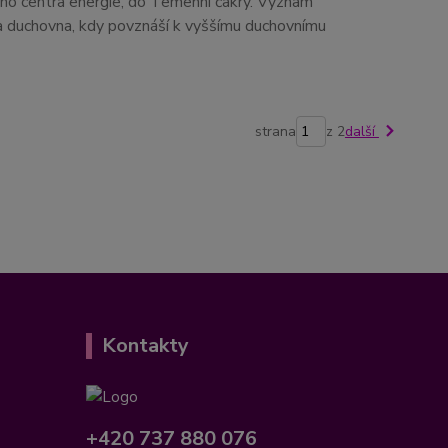
šího centra energie, do Temenní čakry. Význam
a duchovna, kdy povznáší k vyššímu duchovnímu
strana
z 2
další
Kontakty
+420 737 880 076