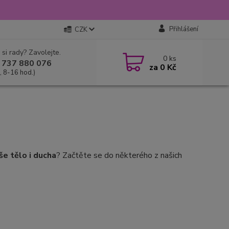
Přihlášení
CZK
 si rady? Zavolejte.
0
ks
 737 880 076
za
0 Kč
, 8-16 hod.)
aše tělo i ducha
? Začtěte se do některého z našich