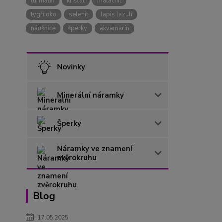
turmalín
křišťál
malachit
tygří oko
selenit
lapis lazuli
náušnice
šperky
akvamarín
Novinky
Minerální náramky
Šperky
Náramky ve znamení
zvěrokruhu
Blog
17.05.2025