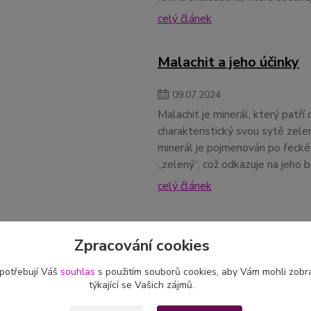
celý článek
Malachit a jeho účinky
09
.
07
.
2024
Malachit je minerál, který patří
charakteristický svou sytě zel
minerál je pojmenován po řeck
„zelený“, což odkazuje na jeho b
celý článek
Křišťál a jeho účinky
Zpracování cookies
04
.
07
.
2024
 potřebují Váš
souhlas
s použitím souborů cookies, aby Vám mohli zobr
Křišťál je jedním z nejvíce ceně
týkající se Vašich zájmů.
Tento průhledný a bezbarvý káme