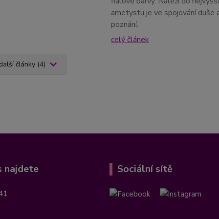
fialové barvy. Náleží do nejvyš
ametystu je ve spojování duše 
poznání.
celý článek
další články (4)
 najdete
Sociální sítě
41