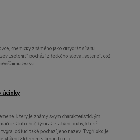
ovce, chemicky známého jako dihydrát síranu
 „selenit“ pochází z řeckého slova „selene“, což
měsíčnímu lesku.
o účinky
křemene, který je známý svým charakteristickým
načuje žluto-hnědými až zlatými pruhy, které
o tygra, odtud také pochází jeho název. Tygří oko je
e vláknitý křemen s limonitem, c