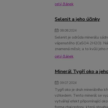
celý článek
Selenit a jeho účinky
08
.
08
.
2024
Selenit je odrůda minerálu sádr
vápenatého (CaSO4·2H2O). Název
znamená měsíc, a to kvůli jeho 
celý článek
Minerál Tygří oko a jeh
09
.
07
.
2024
Tygří oko je druh minerálního 
vzhledem. Tento minerál se vyz
vytvářejí efekt připomínající ok
forma chalcedonu, která obsahuj