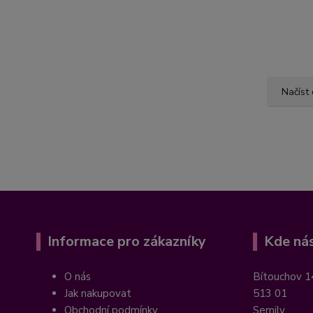
Načíst 
Informace pro zákazníky
Kde nás
O nás
Bítouchov 1
Jak nakupovat
513 01
Obchodní podmínky
Semily