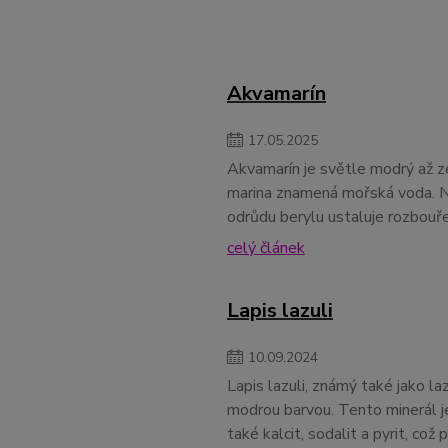
Akvamarín
17
.
05
.
2025
Akvamarín je světle modrý až z
marina znamená mořská voda. N
odrůdu berylu ustaluje rozbouře
celý článek
Lapis lazuli
10
.
09
.
2024
Lapis lazuli, známý také jako la
modrou barvou. Tento minerál je
také kalcit, sodalit a pyrit, což