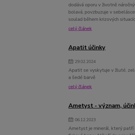
dodává oporu v životně náročných
bolavá, povzbuzuje v sebelásce
soulad během krizových situacích
celý článek
Apatit účinky
29
.
02
.
2024
Apatit se vyskytuje v žluté, ze
a šedé barvě
celý článek
Ametyst - význam, účin
06
.
12
.
2023
Ametyst je minerál, který patří