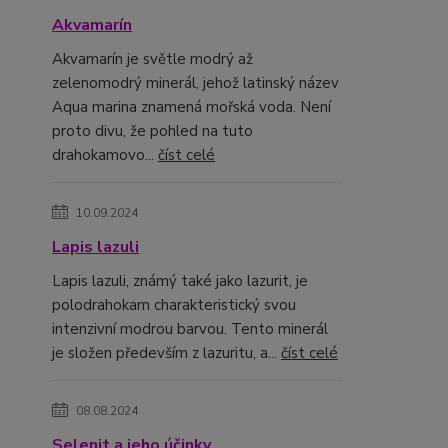
Akvamarín
Akvamarín je světle modrý až
zelenomodrý minerál, jehož latinský název
Aqua marina znamená mořská voda. Není
proto divu, že pohled na tuto
drahokamovo...
číst celé
10.09.2024
Lapis lazuli
Lapis lazuli, známý také jako lazurit, je
polodrahokam charakteristický svou
intenzivní modrou barvou. Tento minerál
je složen především z lazuritu, a...
číst celé
08.08.2024
Selenit a jeho účinky