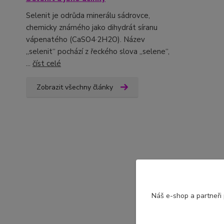
Selenit je odrůda minerálu sádrovce,
chemicky známého jako dihydrát síranu
vápenatého (CaSO4·2H2O). Název
„selenit“ pochází z řeckého slova „selene“,
...
číst celé
Zobrazit všechny články
Náš e-shop a partneři