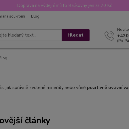
Doprava na výdejní místo Balíkovny jen za 70 Kč
hrana soukromí
Blog
Nevíte
Hledat
+420
(Po-Pá
Blog
vás, jak správně zvolené minerály nebo vůně
pozitivně ovlivní v
ovější články