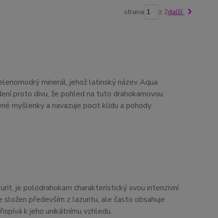
strana
z 2
další
elenomodrý minerál, jehož latinský název Aqua
ení proto divu, že pohled na tuto drahokamovou
né myšlenky a navazuje pocit klidu a pohody.
zurit, je polodrahokam charakteristický svou intenzivní
 složen především z lazuritu, ale často obsahuje
 přispívá k jeho unikátnímu vzhledu.