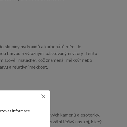
 do skupiny hydroxidů a karbonátů mědi. Je
enou barvou a výraznými páskovanými vzory. Tento
ém slově „malache“, což znamená „měkký“ nebo
arvu a relativní měkkost.
azovat informace
ných minerálů v oblasti léčivých kamenů a esoteriky.
n je považován za univerzální léčivý nástroj, který