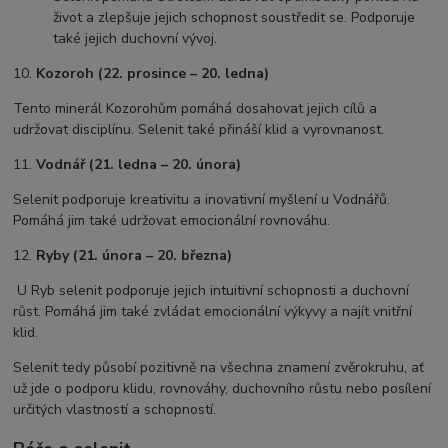
život a zlepšuje jejich schopnost soustředit se. Podporuje
také jejich duchovní vývoj.
10.
Kozoroh (22. prosince – 20. ledna)
Tento minerál Kozorohům pomáhá dosahovat jejich cílů a
udržovat disciplínu. Selenit také přináší klid a vyrovnanost.
11.
Vodnář (21. ledna – 20. února)
Selenit podporuje kreativitu a inovativní myšlení u Vodnářů.
Pomáhá jim také udržovat emocionální rovnováhu.
12.
Ryby (21. února – 20. března)
U Ryb selenit podporuje jejich intuitivní schopnosti a duchovní
růst. Pomáhá jim také zvládat emocionální výkyvy a najít vnitřní
klid.
Selenit tedy působí pozitivně na všechna znamení zvěrokruhu, ať
už jde o podporu klidu, rovnováhy, duchovního růstu nebo posílení
určitých vlastností a schopností.