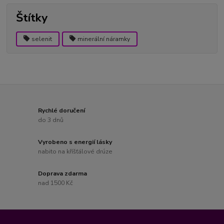
Štítky
selenit
minerální náramky
Rychlé doručení
do 3 dnů
Vyrobeno s energií lásky
nabito na kříšťálové drúze
Doprava zdarma
nad 1500 Kč