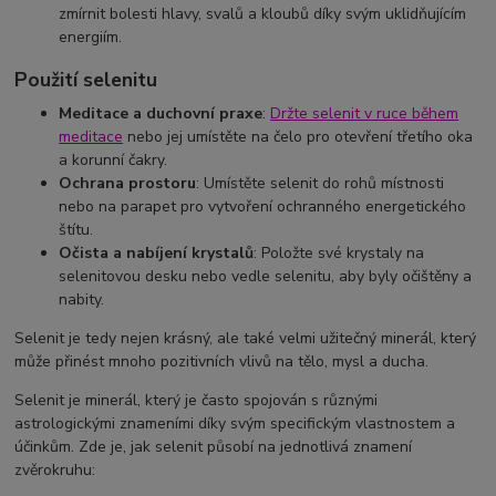
zmírnit bolesti hlavy, svalů a kloubů díky svým uklidňujícím
energiím.
Použití selenitu
Meditace a duchovní praxe
:
Držte selenit v ruce během
meditace
nebo jej umístěte na čelo pro otevření třetího oka
a korunní čakry.
Ochrana prostoru
: Umístěte selenit do rohů místnosti
nebo na parapet pro vytvoření ochranného energetického
štítu.
Očista a nabíjení krystalů
: Položte své krystaly na
selenitovou desku nebo vedle selenitu, aby byly očištěny a
nabity.
Selenit je tedy nejen krásný, ale také velmi užitečný minerál, který
může přinést mnoho pozitivních vlivů na tělo, mysl a ducha.
Selenit je minerál, který je často spojován s různými
astrologickými znameními díky svým specifickým vlastnostem a
účinkům. Zde je, jak selenit působí na jednotlivá znamení
zvěrokruhu: