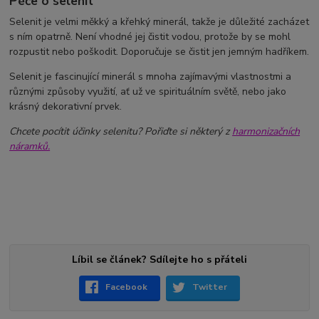
Péče o selenit
Selenit je velmi měkký a křehký minerál, takže je důležité zacházet
s ním opatrně. Není vhodné jej čistit vodou, protože by se mohl
rozpustit nebo poškodit. Doporučuje se čistit jen jemným hadříkem.
Selenit je fascinující minerál s mnoha zajímavými vlastnostmi a
různými způsoby využití, ať už ve spirituálním světě, nebo jako
krásný dekorativní prvek.
Chcete pocítit účinky selenitu? Pořiďte si některý z
harmonizačních
náramků.
Líbil se článek? Sdílejte ho s přáteli
Facebook
Twitter