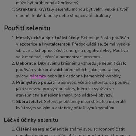
může být průhledný až průsvitný.
Struktura
: Krystaly selenitu mohou být velmi velké a tvoří
dlouhé, tenké tabulky nebo sloupcovité struktury.
Použití selenitu
Metafyzické a spirituální účely
: Selenit je často používán
v ezoterice a krystaloterapii. Předpokládá se, že má vysoké
vibrace a schopnost čistit energii a negativní vlivy. Používá
se k meditaci, léčení a harmonizaci prostoru.
Dekorace
: Díky svému krásnému vzhledu je selenit často
používán v dekorativních předmětech, jako jsou lampy,
svícny,
náramky
nebo jiné ozdobné kamenické výrobky.
Průmyslové použití
: Sádrovec, včetně selenitu, se používá
jako surovina pro výrobu sádry, která se využívá ve
stavebnictví a medicíně (např. pro sádrové obvazy).
Sběratelství
: Selenit je oblíbený mezi sběrateli minerálů
kvůli svým velkým a esteticky přitažlivým krystalům.
Léčivé účinky selenitu
Čištění energie
: Selenit je známý svou schopností čistit
negativní energii a zajišťovat čistotu prostoru, ve kterém se