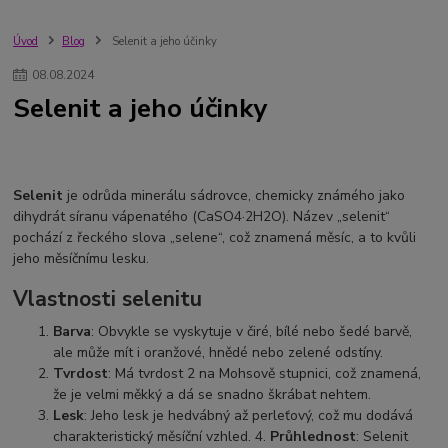
Úvod
Blog
Selenit a jeho účinky
08
.
08
.
2024
Selenit a jeho účinky
Selenit
je odrůda minerálu sádrovce, chemicky známého jako
dihydrát síranu vápenatého (CaSO4·2H2O). Název „selenit“
pochází z řeckého slova „selene“, což znamená měsíc, a to kvůli
jeho měsíčnímu lesku.
Vlastnosti selenitu
Barva
: Obvykle se vyskytuje v čiré, bílé nebo šedé barvě,
ale může mít i oranžové, hnědé nebo zelené odstíny.
Tvrdost
: Má tvrdost 2 na Mohsově stupnici, což znamená,
že je velmi měkký a dá se snadno škrábat nehtem.
Lesk
: Jeho lesk je hedvábný až perleťový, což mu dodává
charakteristický měsíční vzhled. 4.
Průhlednost
: Selenit