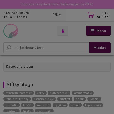
Doprava na výdejní místo Balíkovny jen za 70 Kč
0
ks
+420 737 880 076
CZK
za
0 Kč
(Po-Pá, 8-16 hod.)
Menu
Hledat
Kategorie blogu
Štítky blogu
minerální náramky
čakry
aktivace čaker
aromaterapie
inhalační tyčinky
esenciální oleje
ametyst
apatit
růženín
turmalín
křišťál
malachit
tygří oko
selenit
lapis lazuli
náušnice
šperky
akvamarín