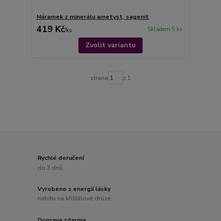
Náramek z minerálu ametyst, sagenit
419 Kč
Skladem 5 ks
/
ks
Zvolit variantu
strana
z 1
Rychlé doručení
do 3 dnů
Vyrobeno s energií lásky
nabito na kříšťálové drúze
Doprava zdarma