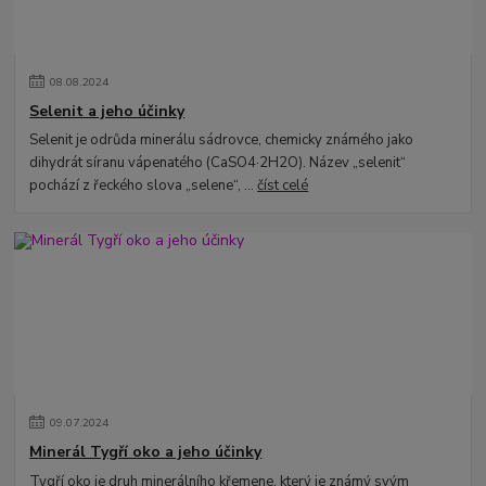
08
.
08
.
2024
Selenit a jeho účinky
Selenit je odrůda minerálu sádrovce, chemicky známého jako
dihydrát síranu vápenatého (CaSO4·2H2O). Název „selenit“
pochází z řeckého slova „selene“, ...
číst celé
09
.
07
.
2024
Minerál Tygří oko a jeho účinky
Tygří oko je druh minerálního křemene, který je známý svým