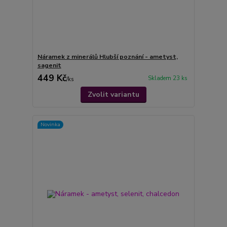
Náramek z minerálů Hlubší poznání - ametyst,
sagenit
449 Kč
Skladem 23 ks
/
ks
Zvolit variantu
Novinka