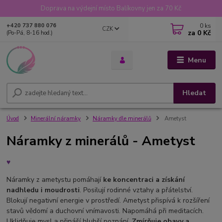
Doprava na výdejní místo Balíkovny jen za 70 Kč
0
ks
+420 737 880 076
CZK
za
0 Kč
(Po-Pá, 8-16 hod.)
Menu
Hledat
Úvod
Minerální náramky
Náramky dle minerálů
Ametyst
Náramky z minerálů - Ametyst
♥
Náramky z ametystu pomáhají
ke koncentraci a získání
nadhledu i moudrosti
. Posilují rodinné vztahy a přátelství.
Blokují negativní energie v prostředí. Ametyst přispívá k rozšíření
stavů vědomí a duchovní vnímavosti. Napomáhá při meditacích.
Uklidňuje mysl a přináší hlubší poznání.
Zmírňuje obavy a