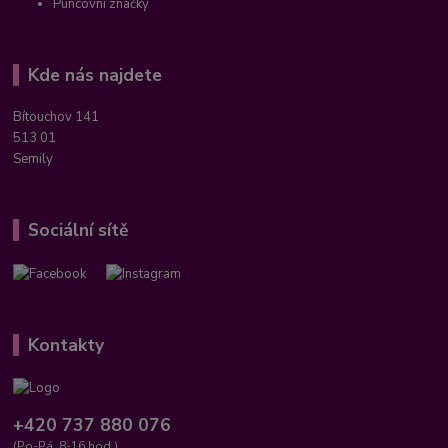
Puncovní značky
Kde nás najdete
Bítouchov 141
513 01
Semily
Sociální sítě
Kontakty
+420 737 880 076
(Po-Pá, 8-16 hod.)