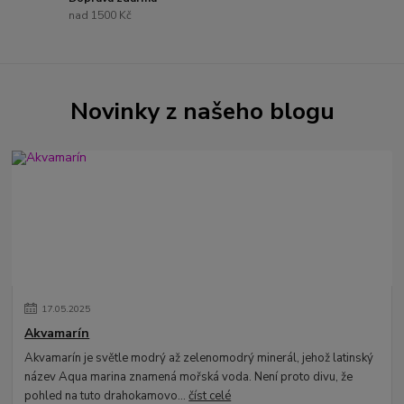
nad 1500 Kč
Novinky z našeho blogu
17
.
05
.
2025
Akvamarín
Akvamarín je světle modrý až zelenomodrý minerál, jehož latinský
název Aqua marina znamená mořská voda. Není proto divu, že
pohled na tuto drahokamovo...
číst celé