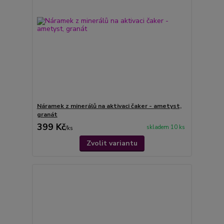
Náramek z minerálů na aktivaci čaker - ametyst,
granát
399 Kč
skladem 10 ks
/
ks
Zvolit variantu