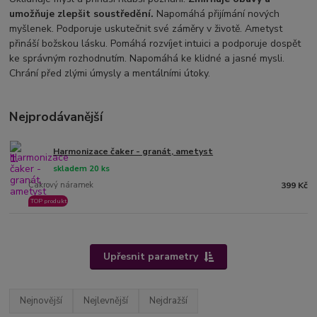
umožňuje zlepšit soustředění.
Napomáhá přijímání nových
myšlenek. Podporuje uskutečnit své záměry v životě. Ametyst
přináší božskou lásku. Pomáhá rozvíjet intuici a podporuje dospět
ke správným rozhodnutím. Napomáhá ke klidné a jasné mysli.
Chrání před zlými úmysly a mentálními útoky.
Nejprodávanější
Harmonizace čaker - granát, ametyst
1.
skladem 20 ks
Čakrový náramek
399 Kč
TOP produkt
Upřesnit parametry
Nejnovější
Nejlevnější
Nejdražší