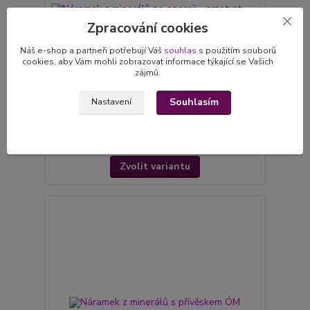
Zpracování cookies
Náš e-shop a partneři potřebují Váš
souhlas
s použitím souborů
cookies, aby Vám mohli zobrazovat informace týkající se Vašich
zájmů.
Souhlasím
Nastavení
Náramek z minerálů na energii - ametyst, granát
399 Kč
skladem 9 ks
/
ks
Zvolit variantu