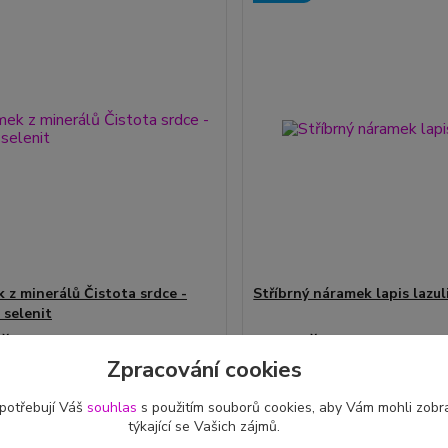
 z minerálů Čistota srdce -
Stříbrný náramek lapis lazul
 selenit
č
650 Kč
skladem 3 ks
/
ks
/
ks
Zpracování cookies
Zvolit variantu
Zvolit variantu
 potřebují Váš
souhlas
s použitím souborů cookies, aby Vám mohli zobr
týkající se Vašich zájmů.