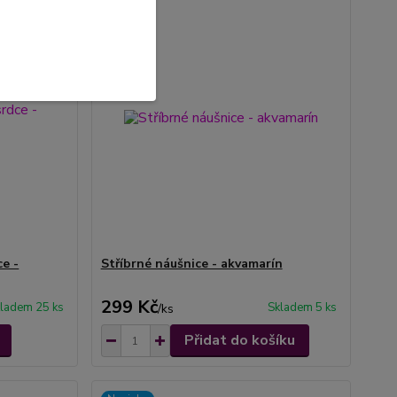
ce -
Stříbrné náušnice - akvamarín
299 Kč
ladem 25 ks
Skladem 5 ks
/
ks
Přidat do košíku