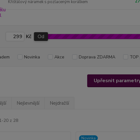
27
Křišťálový náramek s pozlaceným korálkem
Kč
Od
adem
Novinka
Akce
Doprava ZDARMA
TOP 
Upřesnit parametr
jší
Nejlevnější
Nejdražší
1-20 z 28
Novinka