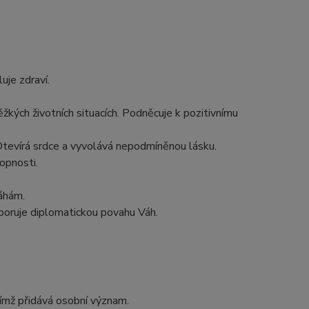
uje zdraví.
žkých životních situacích. Podněcuje k pozitivnímu
 Otevírá srdce a vyvolává nepodmíněnou lásku.
hopnosti.
Váhám.
dporuje diplomatickou povahu Váh.
ímž přidává osobní význam.