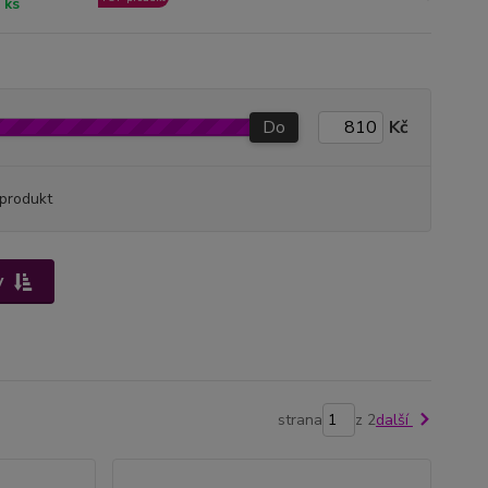
 ks
Do
Kč
produkt
y
strana
z 2
další