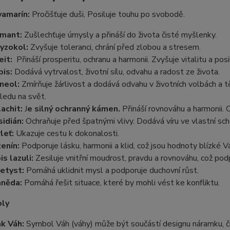
amarín:
Pročišťuje duši, Posiluje touhu po svobodě.
mant:
Zušlechťuje úmysly a přináší do života čisté myšlenky.
yzokol:
Zvyšuje toleranci, chrání před zlobou a stresem.
eit:
Přináší prosperitu, ochranu a harmonii. Zvyšuje vitalitu a posil
pis:
Dodává vytrvalost, životní sílu, odvahu a radost ze života.
neol:
Zmírňuje žárlivost a dodává odvahu v životních volbách a tě
ledu na svět.
achit:
J
e silný ochranný kámen.
Přináší rovnováhu a harmonii.
idián:
Ochraňuje před špatnými vlivy. Dodává víru ve vlastní sc
leť:
Ukazuje cestu k dokonalosti.
enín:
Podporuje lásku, harmonii a klid, což jsou hodnoty blízké 
is lazuli:
Zesiluje vnitřní moudrost, pravdu a rovnováhu, což po
etyst:
Pomáhá uklidnit mysl a podporuje duchovní růst.
hněda:
Pomáhá řešit situace, které by mohli vést ke konfliktu.
ly
k Váh:
Symbol Váh (váhy) může být součástí designu náramku, č