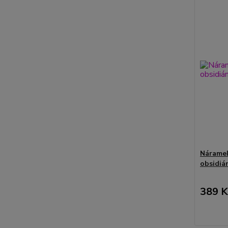
Náramek
obsidiá
389 K