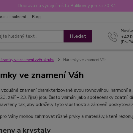
Doprava na výdejní místo Balíkovny jen za 70 Kč
hrana soukromí
Blog
Nevíte
Hledat
+420
(Po-Pá
áramky ve znamení zvěrokruhu
Náramky ve znamení Váh
mky ve znamení Váh
 vzdušné znamení charakterizované svou rovnováhou, harmonií a
23. září – 23. října) jsou často vnímáni jako společensky zdatní,
navrženy tak, aby odrážely tyto vlastnosti a zároveň poskytoval
ro Váhy mohou zahrnovat různé prvky a materiály, které rezonují
eny a krystaly