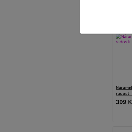
Náramek
radosti 
399 K