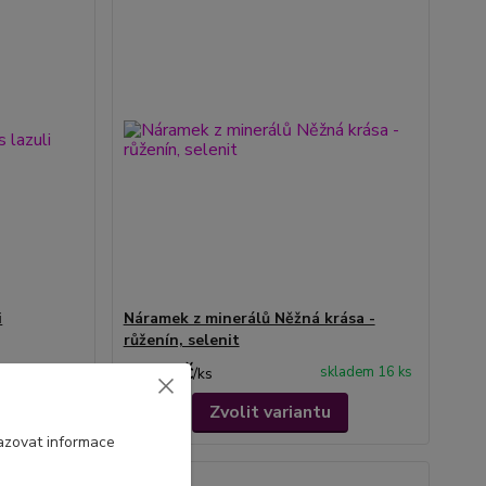
i
Náramek z minerálů Něžná krása -
růženín, selenit
419 Kč
Skladem 2 ks
skladem 16 ks
/
ks
Zvolit variantu
azovat informace
Novinka