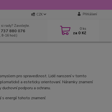
Přihlášení
CZK
 si rady? Zavolejte.
0
ks
 737 880 076
za
0 Kč
, 8-16 hod.)
 smyslem pro spravedlnost. Lidé narození v tomto
 diplomatické a esteticky orientovaní. Náramky znamení
y duchovní podporu a ochranu.
 s energií tohoto znamení: