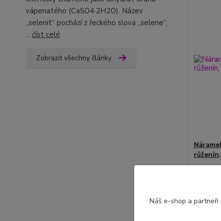
vápenatého (CaSO4·2H2O). Název
„selenit“ pochází z řeckého slova „selene“,
...
číst celé
Zobrazit všechny články
Náramek
růženín,
389 K
Náš e-shop a partneři