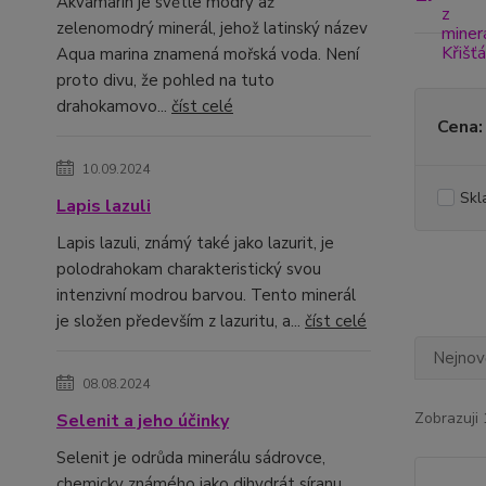
Akvamarín je světle modrý až
zelenomodrý minerál, jehož latinský název
Aqua marina znamená mořská voda. Není
proto divu, že pohled na tuto
drahokamovo...
číst celé
Cena:
10.09.2024
Skl
Lapis lazuli
Lapis lazuli, známý také jako lazurit, je
polodrahokam charakteristický svou
intenzivní modrou barvou. Tento minerál
je složen především z lazuritu, a...
číst celé
Nejnově
08.08.2024
Zobrazuji 
Selenit a jeho účinky
Selenit je odrůda minerálu sádrovce,
chemicky známého jako dihydrát síranu