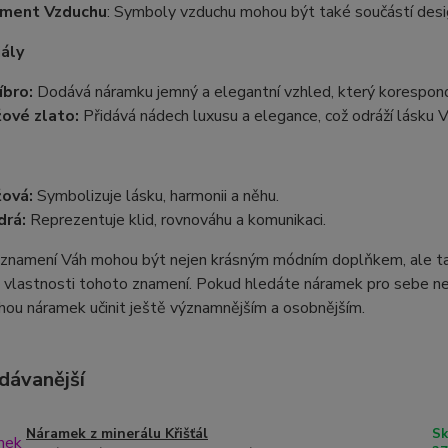
ement Vzduchu
: Symboly vzduchu mohou být také součástí desi
ály
íbro:
Dodává náramku jemný a elegantní vzhled, který korespond
ové zlato:
Přidává nádech luxusu a elegance, což odráží lásku Vá
ová:
Symbolizuje lásku, harmonii a něhu.
rá:
Reprezentuje klid, rovnováhu a komunikaci.
znamení Váh mohou být nejen krásným módním doplňkem, ale tak
 vlastnosti tohoto znamení. Pokud hledáte náramek pro sebe ne
ou náramek učinit ještě významnějším a osobnějším.
dávanější
Náramek z minerálu Křišťál
Sk