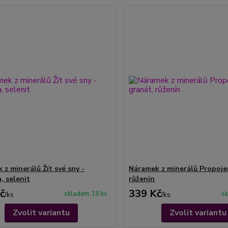
 z minerálů Žít své sny -
Náramek z minerálů Propojen
, selenit
růženín
č
339 Kč
skladem 18 ks
sk
/
ks
/
ks
Zvolit variantu
Zvolit variantu