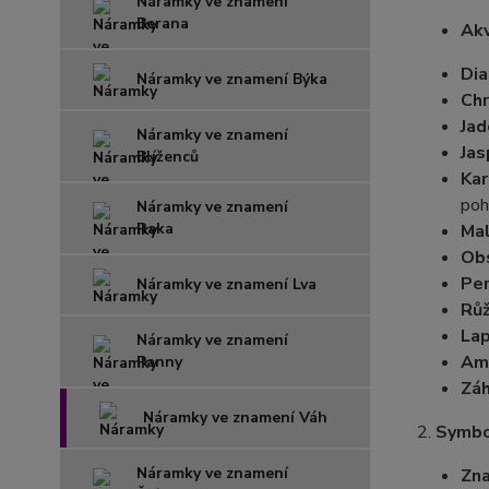
Náramky ve znamení
Berana
Akv
Dia
Náramky ve znamení Býka
Chr
Jad
Náramky ve znamení
Jas
Blíženců
Kar
poh
Náramky ve znamení
Raka
Mal
Obs
Per
Náramky ve znamení Lva
Růž
Lap
Náramky ve znamení
Am
Panny
Zá
Náramky ve znamení Váh
2.
Symbo
Náramky ve znamení
Zna