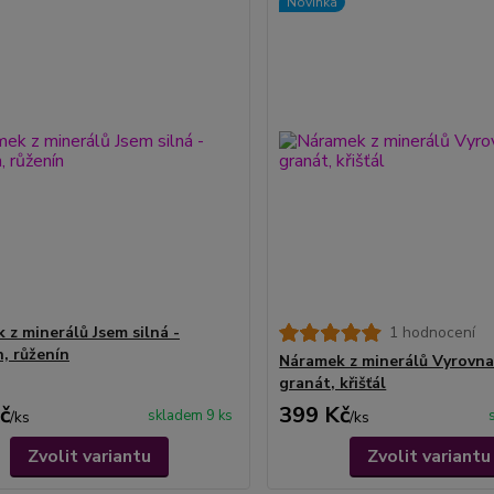
Novinka
 z minerálů Jsem silná -
1 hodnocení
n, růženín
Náramek z minerálů Vyrovna
granát, křišťál
č
399 Kč
skladem 9 ks
/
ks
/
ks
Zvolit variantu
Zvolit variantu