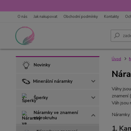
O nás
Jak nakupovat
Obchodní podmínky
Kontakty
Oc
Úvod
N
Novinky
Nára
Minerální náramky
Váhy jsou
znamení (
Šperky
Váh jsou 
Náramky ve znamení
Náramky p
zvěrokruhu
1.
Kam