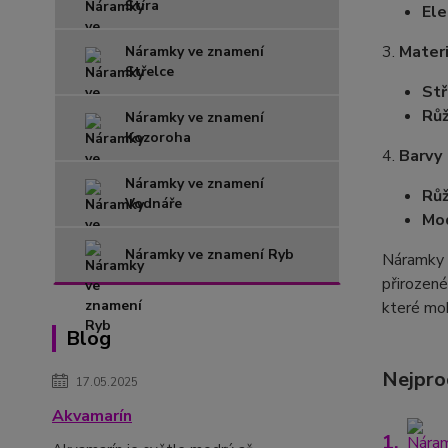
Štíra
El
3.
Materi
Náramky ve znamení
Střelce
Stř
Růž
Náramky ve znamení
Kozoroha
4.
Barvy
Náramky ve znamení
Růž
Vodnáře
Mod
Náramky ve znamení Ryb
Náramky 
přirozené
které moh
Blog
Nejpro
17.05.2025
Akvamarín
1.