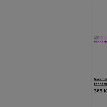
Náramek
záhněda
369 K