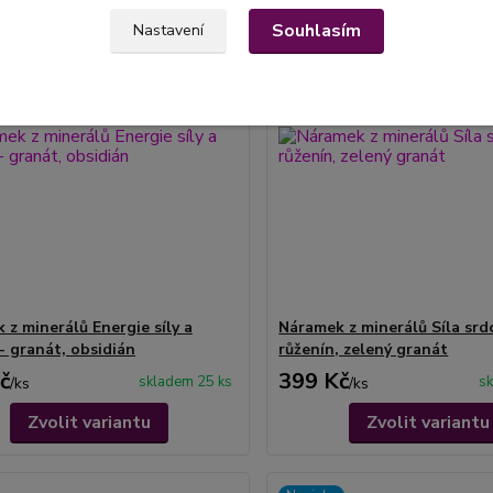
Souhlasím
Nastavení
 z minerálů Energie síly a
Náramek z minerálů Síla srd
- granát, obsidián
růženín, zelený granát
č
399 Kč
skladem 25 ks
sk
/
ks
/
ks
Zvolit variantu
Zvolit variantu