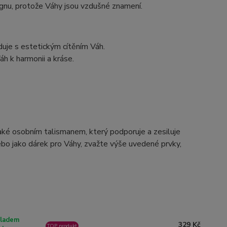
gnu, protože Váhy jsou vzdušné znamení.
uje s estetickým cítěním Váh.
h k harmonii a kráse.
é osobním talismanem, který podporuje a zesiluje
bo jako dárek pro Váhy, zvažte výše uvedené prvky,
ladem
329 Kč
TOP produkt