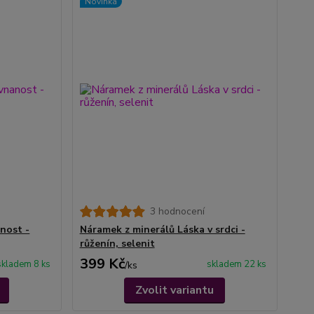
Novinka
3 hodnocení
nost -
Náramek z minerálů Láska v srdci -
růženín, selenit
399 Kč
skladem 8 ks
skladem 22 ks
/
ks
Zvolit variantu