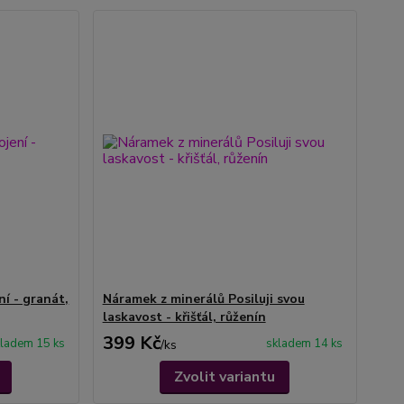
í - granát,
Náramek z minerálů Posiluji svou
laskavost - křišťál, růženín
399 Kč
ladem 15 ks
skladem 14 ks
/
ks
Zvolit variantu