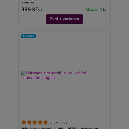
avanturín
399 Kč
Skladem 9 ks
/
ks
Zvolit variantu
Novinka
1 hodnocení
Náramek z minerálů Vůle - křišťál, chalcedon,