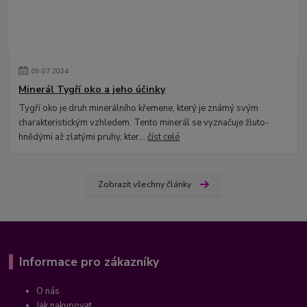
09
.
07
.
2024
Minerál Tygří oko a jeho účinky
Tygří oko je druh minerálního křemene, který je známý svým
charakteristickým vzhledem. Tento minerál se vyznačuje žluto-
hnědými až zlatými pruhy, kter...
číst celé
Zobrazit všechny články
Informace pro zákazníky
O nás
Jak nakupovat