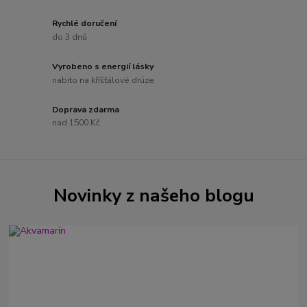
Rychlé doručení
do 3 dnů
Vyrobeno s energií lásky
nabito na kříšťálové drúze
Doprava zdarma
nad 1500 Kč
Novinky z našeho blogu