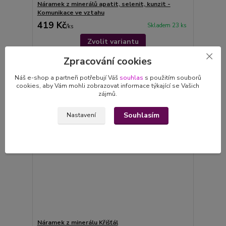
Náramek z minerálů apatit, selenit, kunzit -
Komunikace ve vztahu
419 Kč
Skladem 23 ks
/
ks
Zvolit variantu
Zpracování cookies
TOP produkt
Náš e-shop a partneři potřebují Váš
souhlas
s použitím souborů
cookies, aby Vám mohli zobrazovat informace týkající se Vašich
zájmů.
Souhlasím
Nastavení
Náramek z minerálu Křišťál