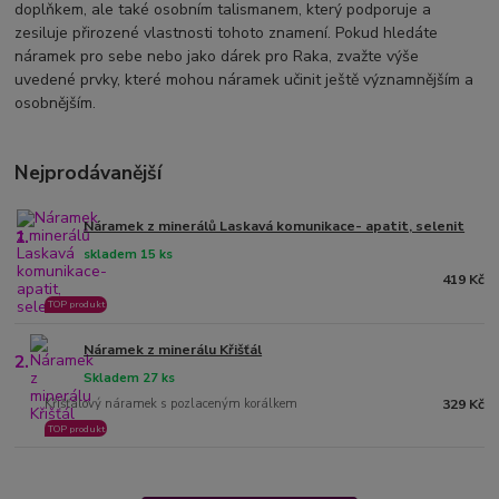
doplňkem, ale také osobním talismanem, který podporuje a
zesiluje přirozené vlastnosti tohoto znamení. Pokud hledáte
náramek pro sebe nebo jako dárek pro Raka, zvažte výše
uvedené prvky, které mohou náramek učinit ještě významnějším a
osobnějším.
Nejprodávanější
Náramek z minerálů Laskavá komunikace- apatit, selenit
1.
skladem 15 ks
419 Kč
TOP produkt
Náramek z minerálu Křišťál
2.
Skladem 27 ks
Křišťálový náramek s pozlaceným korálkem
329 Kč
TOP produkt