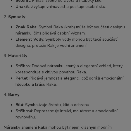
Selenit
: Přináší světlo do života a hluboký klid.
Unakit
: Zvyšuje vnímavost a posiluje osobní sílu.
2.
Symboly
:
Znak Raka
: Symbol Raka (krab) může být součástí designu
náramku, čímž přidává osobní význam.
Element Vody
: Symboly vody mohou být také součástí
designu, protože Rak je vodní znamení.
3.
Materiály
:
Stříbro
: Dodává náramku jemný a elegantní vzhled, který
koresponduje s citlivou povahou Raka.
Perleť
: Přidává jemnost a eleganci, což odráží emocionální
hloubku a krásu Raka.
4.
Barvy
:
Bílá
: Symbolizuje čistotu, klid a ochranu.
Stříbrná
: Reprezentuje intuici, moudrost a emocionální
rovnováhu.
Náramky znamení Raka mohou být nejen krásným módním