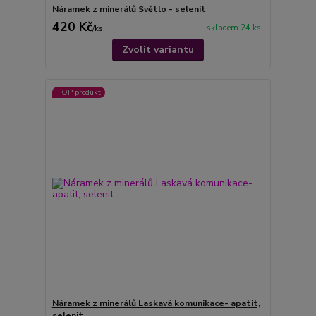
Náramek z minerálů Světlo - selenit
420 Kč
skladem 24 ks
/
ks
Zvolit variantu
TOP produkt
Náramek z minerálů Laskavá komunikace- apatit,
selenit