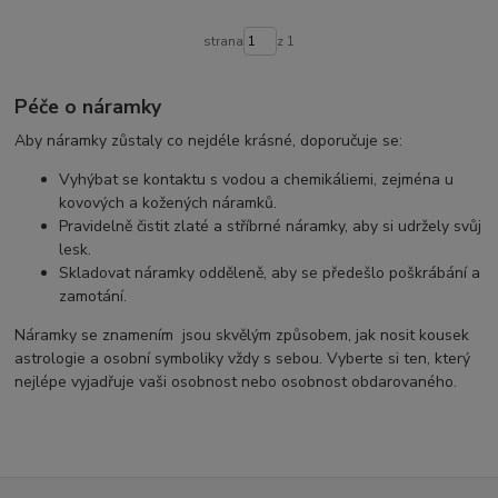
strana
z 1
Péče o náramky
Aby náramky zůstaly co nejdéle krásné, doporučuje se:
Vyhýbat se kontaktu s vodou a chemikáliemi, zejména u
kovových a kožených náramků.
Pravidelně čistit zlaté a stříbrné náramky, aby si udržely svůj
lesk.
Skladovat náramky odděleně, aby se předešlo poškrábání a
zamotání.
Náramky se znamením jsou skvělým způsobem, jak nosit kousek
astrologie a osobní symboliky vždy s sebou. Vyberte si ten, který
nejlépe vyjadřuje vaši osobnost nebo osobnost obdarovaného.