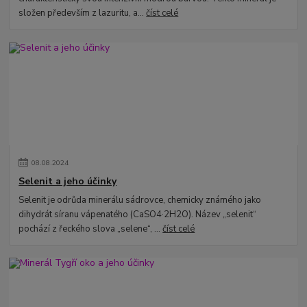
složen především z lazuritu, a...
číst celé
08
.
08
.
2024
Selenit a jeho účinky
Selenit je odrůda minerálu sádrovce, chemicky známého jako
dihydrát síranu vápenatého (CaSO4·2H2O). Název „selenit“
pochází z řeckého slova „selene“, ...
číst celé