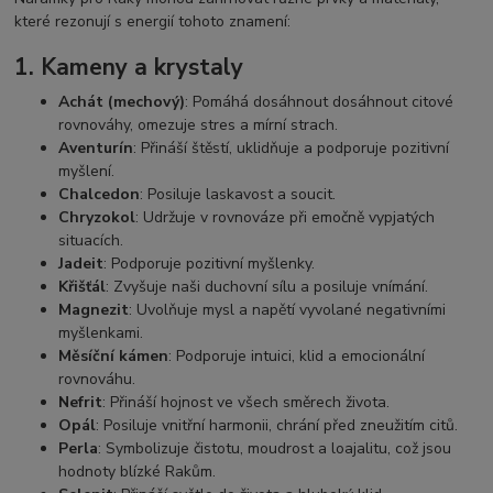
které rezonují s energií tohoto znamení:
1.
Kameny a krystaly
Achát (mechový)
: Pomáhá dosáhnout dosáhnout citové
rovnováhy, omezuje stres a mírní strach.
Aventurín
: Přináší štěstí, uklidňuje a podporuje pozitivní
myšlení.
Chalcedon
: Posiluje laskavost a soucit.
Chryzokol
: Udržuje v rovnováze při emočně vypjatých
situacích.
Jadeit
: Podporuje pozitivní myšlenky.
Křišťál
: Zvyšuje naši duchovní sílu a posiluje vnímání.
Magnezit
: Uvolňuje mysl a napětí vyvolané negativními
myšlenkami.
Měsíční kámen
: Podporuje intuici, klid a emocionální
rovnováhu.
Nefrit
: Přináší hojnost ve všech směrech života.
Opál
: Posiluje vnitřní harmonii, chrání před zneužitím citů.
Perla
: Symbolizuje čistotu, moudrost a loajalitu, což jsou
hodnoty blízké Rakům.