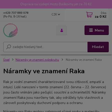
Doprava na výdejní místo Balíkovny jen za 70 Kč
0
ks
+420 737 880 076
CZK
za
0 Kč
(Po-Pá, 8-16 hod.)
Menu
Hledat
Úvod
Náramky ve znamení zvěrokruhu
Náramky ve znamení Raka
Náramky ve znamení Raka
Rak je vodní znamení charakterizované svou citlivostí, empatií a
intuicí. Lidé narození v tomto znamení (22. června – 22. července)
jsou často vnímáni jako pečující, soucitní a ochranitelští. Náramky
znamení Raka jsou navrženy tak, aby odrážely tyto vlastnosti a
zároveň poskytovaly duchovní podporu a ochranu.
Náramky pro Raky mohou zahrnovat různé prvky a materiály,