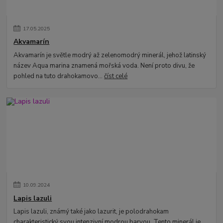
17
.
05
.
2025
Akvamarín
Akvamarín je světle modrý až zelenomodrý minerál, jehož latinský
název Aqua marina znamená mořská voda. Není proto divu, že
pohled na tuto drahokamovo...
číst celé
10
.
09
.
2024
Lapis lazuli
Lapis lazuli, známý také jako lazurit, je polodrahokam
charakteristický svou intenzivní modrou barvou. Tento minerál je