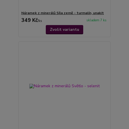
Náramek z minerálů Síla země - turmalín, unakit
349 Kč
skladem 7 ks
/
ks
Zvolit variantu