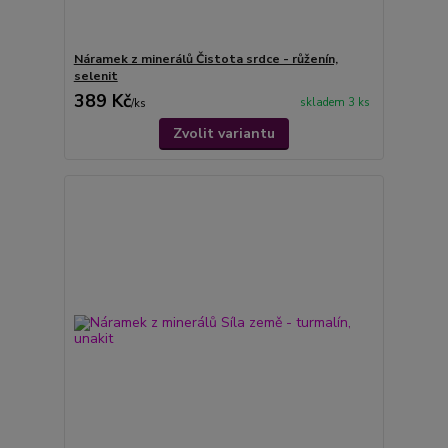
Náramek z minerálů Čistota srdce - růženín,
selenit
389 Kč
skladem 3 ks
/
ks
Zvolit variantu