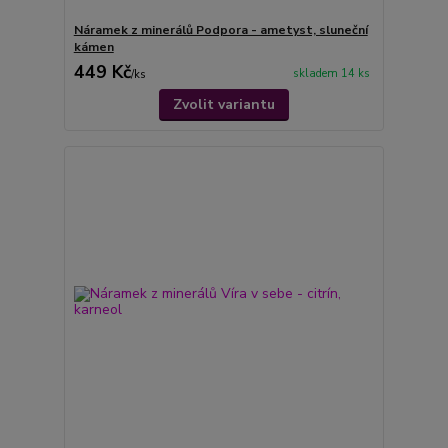
Náramek z minerálů Podpora - ametyst, sluneční
kámen
449 Kč
skladem 14 ks
/
ks
Zvolit variantu