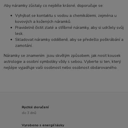
Aby náramky zůstaly co nejdéle krásné, doporučuje se:
Vyhýbat se kontaktu s vodou a chemikáliemi, zejména u
kovových a kožených náramků.
Pravidelně čistit zlaté a stříbrné náramky, aby si udržely svůj
lesk.
Skladovat náramky odděleně, aby se předešlo poškrábání a
zamotání.
Náramky se znamením jsou skvělým způsobem, jak nosit kousek
astrologie a osobní symboliky vždy s sebou. Vyberte si ten, který
nejlépe vyjadřuje vaši osobnost nebo osobnost obdarovaného.
Rychlé doručení
do 3 dnů
Vyrobeno s energií lásky