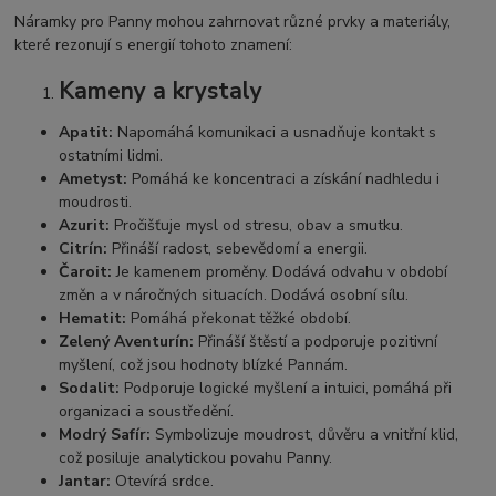
Náramky pro Panny mohou zahrnovat různé prvky a materiály,
které rezonují s energií tohoto znamení:
Kameny a krystaly
Apatit:
Napomáhá komunikaci a usnadňuje kontakt s
ostatními lidmi.
Ametyst:
Pomáhá ke koncentraci a získání nadhledu i
moudrosti.
Azurit:
Pročišťuje mysl od stresu, obav a smutku.
Citrín:
Přináší radost, sebevědomí a energii.
Čaroit:
Je kamenem proměny. Dodává odvahu v období
změn a v náročných situacích. Dodává osobní sílu.
Hematit:
Pomáhá překonat těžké období.
Zelený Aventurín:
Přináší štěstí a podporuje pozitivní
myšlení, což jsou hodnoty blízké Pannám.
Sodalit:
Podporuje logické myšlení a intuici, pomáhá při
organizaci a soustředění.
Modrý Safír:
Symbolizuje moudrost, důvěru a vnitřní klid,
což posiluje analytickou povahu Panny.
Jantar:
Otevírá srdce.