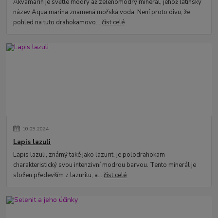
Akvamarín je světle modrý až zelenomodrý minerál, jehož latinský
název Aqua marina znamená mořská voda. Není proto divu, že
pohled na tuto drahokamovo...
číst celé
10
.
09
.
2024
Lapis lazuli
Lapis lazuli, známý také jako lazurit, je polodrahokam
charakteristický svou intenzivní modrou barvou. Tento minerál je
složen především z lazuritu, a...
číst celé