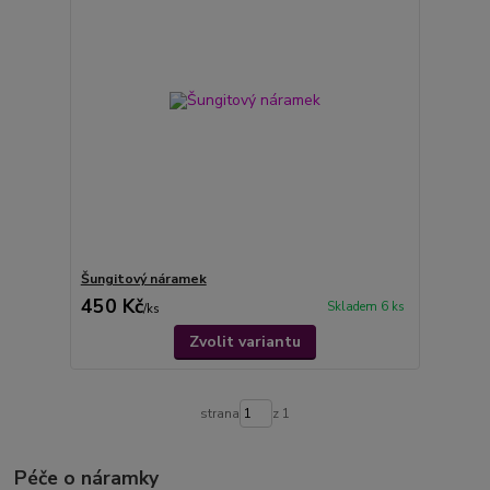
Šungitový náramek
450 Kč
Skladem 6 ks
/
ks
Zvolit variantu
strana
z 1
Péče o náramky