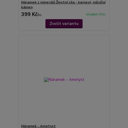
Náramek z minerálů Životní síla - karneol, měsíční
kámen
399 Kč
skladem 8 ks
/
ks
Zvolit variantu
Náramek - Ametyst