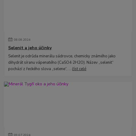
08
.
08
.
2024
Selenit a jeho účinky
Selenit je odrůda minerálu sádrovce, chemicky známého jako
dihydrát síranu vápenatého (CaSO4·2H2O). Název „selenit“
pochází z řeckého slova „selene“, ...
číst celé
09
.
07
.
2024