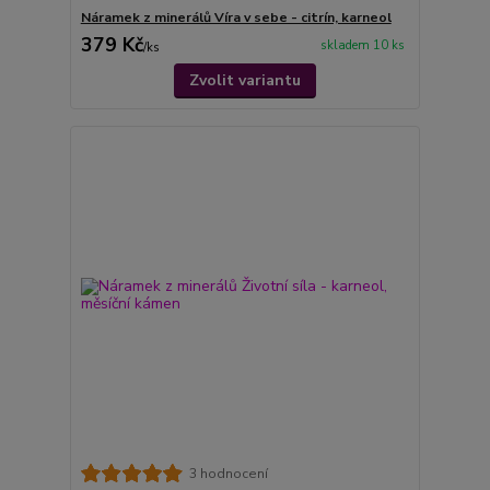
Náramek z minerálů Víra v sebe - citrín, karneol
379 Kč
skladem 10 ks
/
ks
Zvolit variantu
3 hodnocení