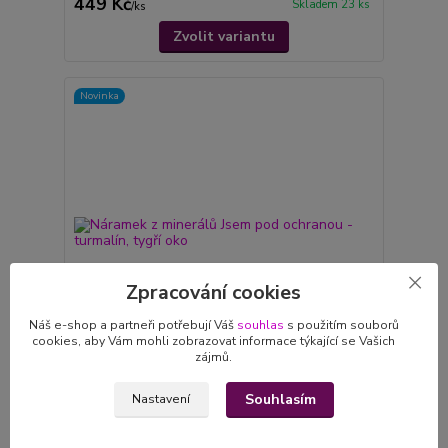
449 Kč
Skladem 23 ks
/
ks
Zvolit variantu
Novinka
Zpracování cookies
Náš e-shop a partneři potřebují Váš
souhlas
s použitím souborů
cookies, aby Vám mohli zobrazovat informace týkající se Vašich
zájmů.
Náramek z minerálů Jsem pod ochranou -
Souhlasím
Nastavení
turmalín, tygří oko
399 Kč
Skladem 22 ks
/
ks