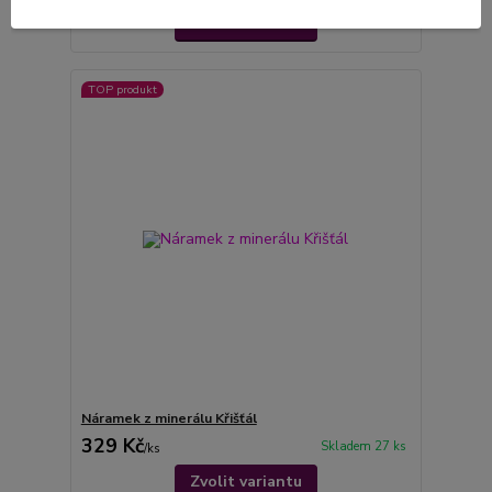
Zvolit variantu
TOP produkt
Náramek z minerálu Křišťál
329 Kč
Skladem 27 ks
/
ks
Zvolit variantu