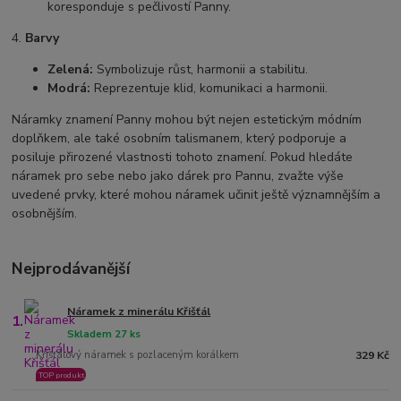
koresponduje s pečlivostí Panny.
4.
Barvy
Zelená:
Symbolizuje růst, harmonii a stabilitu.
Modrá:
Reprezentuje klid, komunikaci a harmonii.
Náramky znamení Panny mohou být nejen estetickým módním
doplňkem, ale také osobním talismanem, který podporuje a
posiluje přirozené vlastnosti tohoto znamení. Pokud hledáte
náramek pro sebe nebo jako dárek pro Pannu, zvažte výše
uvedené prvky, které mohou náramek učinit ještě významnějším a
osobnějším.
Nejprodávanější
Náramek z minerálu Křišťál
1.
Skladem 27 ks
Křišťálový náramek s pozlaceným korálkem
329 Kč
TOP produkt