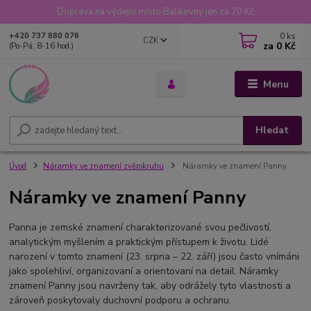
Doprava na výdejní místo Balíkovny jen za 70 Kč
0
ks
+420 737 880 076
CZK
za
0 Kč
(Po-Pá, 8-16 hod.)
Menu
Hledat
Úvod
Náramky ve znamení zvěrokruhu
Náramky ve znamení Panny
Náramky ve znamení Panny
Panna je zemské znamení charakterizované svou pečlivostí,
analytickým myšlením a praktickým přístupem k životu. Lidé
narození v tomto znamení (23. srpna – 22. září) jsou často vnímáni
jako spolehliví, organizovaní a orientovaní na detail. Náramky
znamení Panny jsou navrženy tak, aby odrážely tyto vlastnosti a
zároveň poskytovaly duchovní podporu a ochranu.