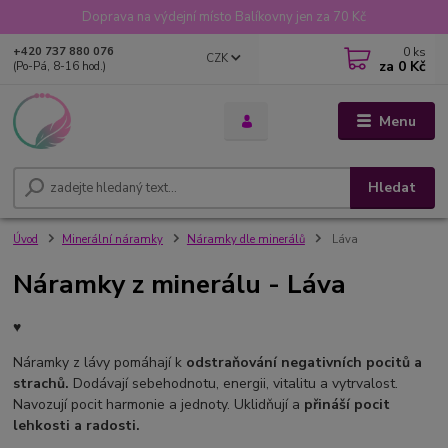
Doprava na výdejní místo Balíkovny jen za 70 Kč
0
ks
+420 737 880 076
CZK
za
0 Kč
(Po-Pá, 8-16 hod.)
Menu
Hledat
Úvod
Minerální náramky
Náramky dle minerálů
Láva
Náramky z minerálu - Láva
♥
Náramky z lávy pomáhají k
odstraňování negativních pocitů a
strachů.
Dodávají sebehodnotu, energii, vitalitu a vytrvalost.
Navozují pocit harmonie a jednoty. Uklidňují a
přináší pocit
lehkosti a radosti.