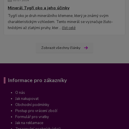
09
.
07
.
2024
Minerál Tygří oko a jeho účinky
Tygří oko je druh minerálního křemene, který je známý svým
charakteristickým vzhledem. Tento minerál se vyznačuje žluto-
hnědými až zlatými pruhy, kter...
číst celé
Zobrazit všechny články
Informace pro zákazníky
O nás
Jak nakupovat
Obchodní podmínky
Postup pro vrácení zboží
Formulář pro vratky
Jak na reklamace
Zpracování osobních údajů