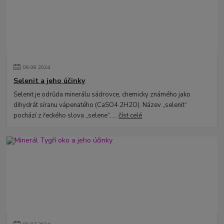
08
.
08
.
2024
Selenit a jeho účinky
Selenit je odrůda minerálu sádrovce, chemicky známého jako
dihydrát síranu vápenatého (CaSO4·2H2O). Název „selenit“
pochází z řeckého slova „selene“, ...
číst celé