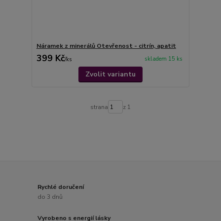
Náramek z minerálů Otevřenost - citrín, apatit
399 Kč
skladem 15 ks
/
ks
Zvolit variantu
strana
z 1
Rychlé doručení
do 3 dnů
Vyrobeno s energií lásky