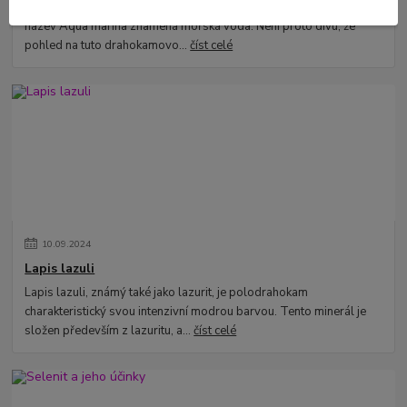
Akvamarín je světle modrý až zelenomodrý minerál, jehož latinský
název Aqua marina znamená mořská voda. Není proto divu, že
pohled na tuto drahokamovo...
číst celé
10
.
09
.
2024
Lapis lazuli
Lapis lazuli, známý také jako lazurit, je polodrahokam
charakteristický svou intenzivní modrou barvou. Tento minerál je
složen především z lazuritu, a...
číst celé