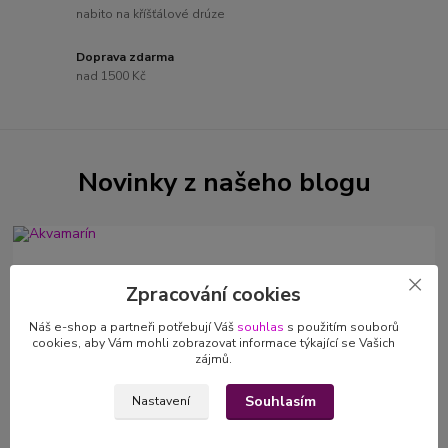
nabito na kříšťálové drúze
Doprava zdarma
nad 1500 Kč
Novinky z našeho blogu
Zpracování cookies
Náš e-shop a partneři potřebují Váš
souhlas
s použitím souborů
cookies, aby Vám mohli zobrazovat informace týkající se Vašich
zájmů.
Souhlasím
Nastavení
17
.
05
.
2025
Akvamarín