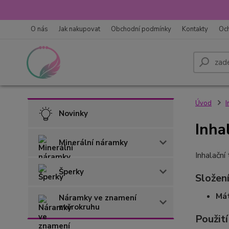
O nás
Jak nakupovat
Obchodní podmínky
Kontakty
Oc
Úvod
I
Novinky
Inha
Minerální náramky
Inhalační
Šperky
Složen
Má
Náramky ve znamení
zvěrokruhu
Použití