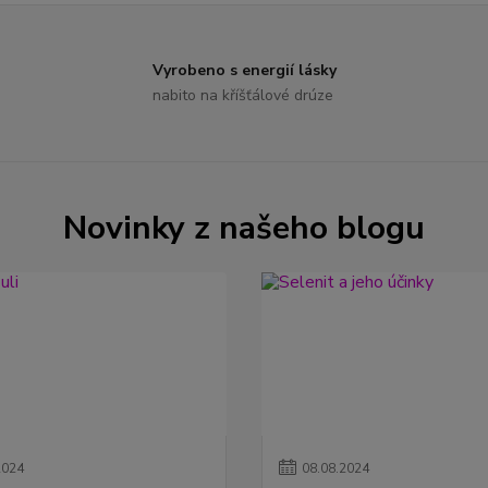
Vyrobeno s energií lásky
nabito na kříšťálové drúze
Novinky z našeho blogu
2024
08
.
08
.
2024