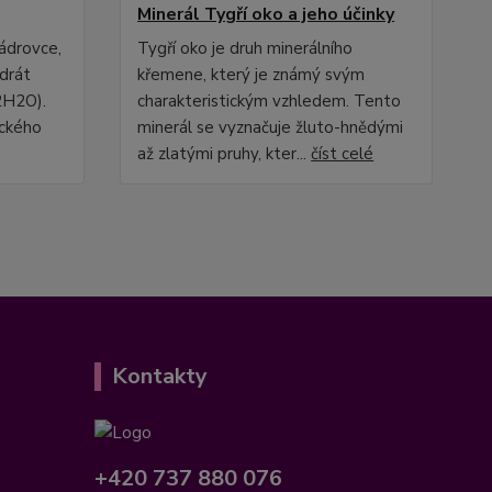
Minerál Tygří oko a jeho účinky
sádrovce,
Tygří oko je druh minerálního
drát
křemene, který je známý svým
2H2O).
charakteristickým vzhledem. Tento
eckého
minerál se vyznačuje žluto-hnědými
až zlatými pruhy, kter...
číst celé
Kontakty
+420 737 880 076