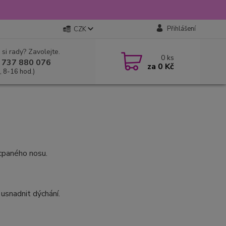
Přihlášení
CZK
 si rady? Zavolejte.
0
ks
 737 880 076
za
0 Kč
, 8-16 hod.)
ucpaného nosu.
 usnadnit dýchání.