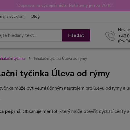
Doprava na výdejní místo Balíkovny jen za 70 Kč
hrana soukromí
Blog
Nevíte
Hledat
+420
(Po-Pá
nhalační tyčinka
Inhalační tyčinka Úleva od rýmy
lační tyčinka Úleva od rýmy
 tyčinka může být velmi účinným nástrojem pro úlevu od rýmy a 
í
ta peprná
: Obsahuje mentol, který může otevřít dýchací cesty a