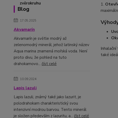
1.
Otevř
Blog
maximální
17.05.2025
Výhody
Akvamarín
Uvo
Oka
Akvamarín je světle modrý až
zelenomodrý minerál, jehož latinský název
Inhalační
Aqua marina znamená mořská voda. Není
také ideá
proto divu, že pohled na tuto
drahokamovo...
číst celé
10.09.2024
Lapis lazuli
Lapis lazuli, známý také jako lazurit, je
polodrahokam charakteristický svou
intenzivní modrou barvou. Tento minerál
je složen především z lazuritu, a...
číst celé