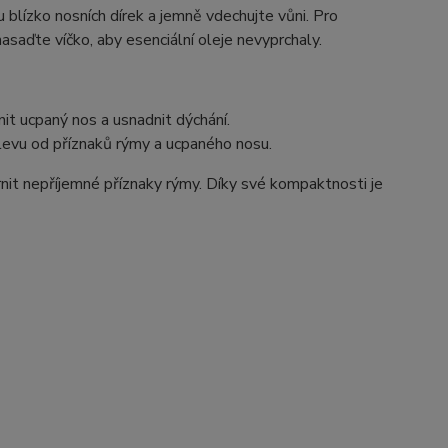
u blízko nosních dírek a jemně vdechujte vůni. Pro
nasaďte víčko, aby esenciální oleje nevyprchaly.
it ucpaný nos a usnadnit dýchání.
úlevu od příznaků rýmy a ucpaného nosu.
írnit nepříjemné příznaky rýmy. Díky své kompaktnosti je