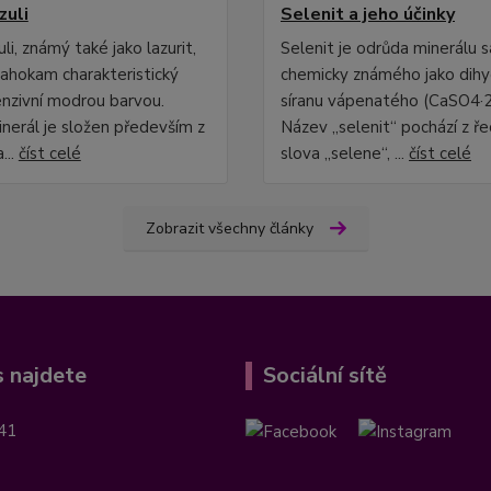
zuli
Selenit a jeho účinky
uli, známý také jako lazurit,
Selenit je odrůda minerálu 
rahokam charakteristický
chemicky známého jako dihy
enzivní modrou barvou.
síranu vápenatého (CaSO4·
nerál je složen především z
Název „selenit“ pochází z ř
a...
číst celé
slova „selene“, ...
číst celé
Zobrazit všechny články
 najdete
Sociální sítě
41