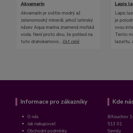
Akvamarín
Lapis la
Akvamarín je světle modrý až
Lapis laz
zelenomodrý minerál, jehož latinský
je polod
název Aqua marina znamená mořská
svou int
voda. Není proto divu, že pohled na
Tento mi
tuto drahokamovo...
číst celé
lazuritu, 
Informace pro zákazníky
Kde nás
O nás
Bítouchov 1
Jak nakupovat
513 01
Obchodní podmínky
Semily