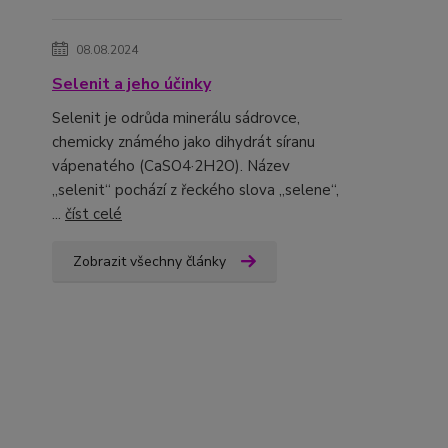
08.08.2024
Selenit a jeho účinky
Selenit je odrůda minerálu sádrovce,
chemicky známého jako dihydrát síranu
vápenatého (CaSO4·2H2O). Název
„selenit“ pochází z řeckého slova „selene“,
...
číst celé
Zobrazit všechny články