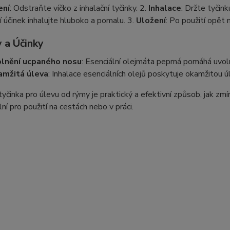
ení
: Odstraňte víčko z inhalační tyčinky. 2.
Inhalace
: Držte tyčink
 účinek inhalujte hluboko a pomalu. 3.
Uložení
: Po použití opět 
 a Účinky
lnění ucpaného nosu
: Esenciální olejmáta peprná pomáhá uvoln
mžitá úleva
: Inhalace esenciálních olejů poskytuje okamžitou 
 tyčinka pro úlevu od rýmy je praktický a efektivní způsob, jak zm
lní pro použití na cestách nebo v práci.