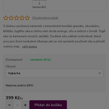
Ohodnotit produkt
S láskou vyrobený náramek z minerálních korálků granátu, obsidiánu,
křišťálu, tygřího oka a citrínu vám dodá energii, sílu a radost v životě. Tygří
oko Je kamenem nových začátků. Dodává sílu udělat rozhodnutí, které
jsou pro život nezbytné.Ukazuje jak se má správně používat síla a přináší
svému maji...
celý popis
Dostupnost
skladem 25 ks
Obvod
Nejsme plátci DPH
399 Kč
/
ks
Přidat do košíku