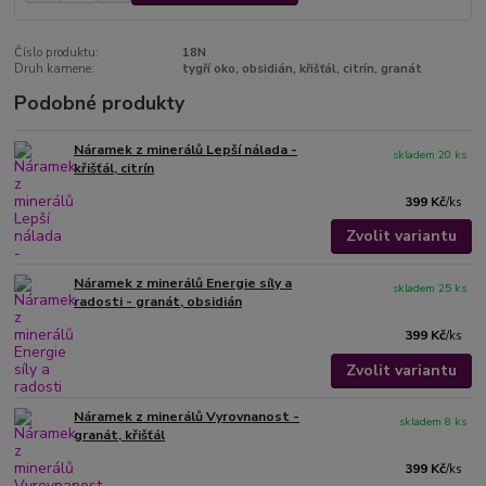
Číslo produktu:
18N
Druh kamene:
tygří oko, obsidián, křišťál, citrín, granát
Podobné produkty
Náramek z minerálů Lepší nálada -
skladem 20 ks
křišťál, citrín
399 Kč
/
ks
Zvolit variantu
Náramek z minerálů Energie síly a
skladem 25 ks
radosti - granát, obsidián
399 Kč
/
ks
Zvolit variantu
Náramek z minerálů Vyrovnanost -
skladem 8 ks
granát, křišťál
399 Kč
/
ks