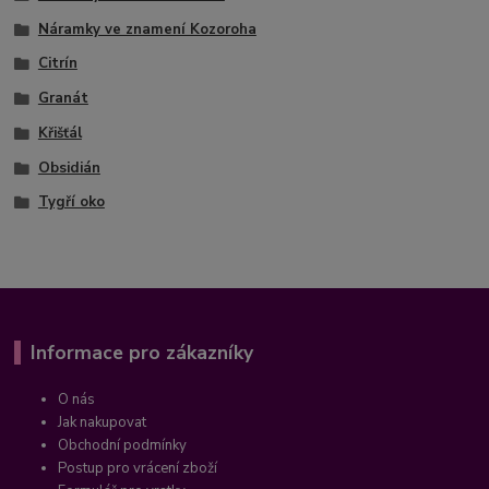
Náramky ve znamení Kozoroha
Citrín
Granát
Křišťál
Obsidián
Tygří oko
Informace pro zákazníky
O nás
Jak nakupovat
Obchodní podmínky
Postup pro vrácení zboží