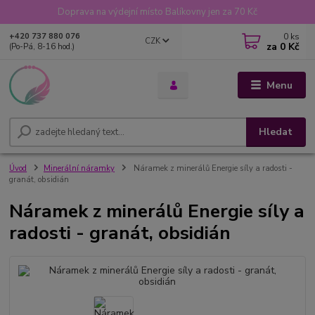
Doprava na výdejní místo Balíkovny jen za 70 Kč
0
ks
+420 737 880 076
CZK
za
0 Kč
(Po-Pá, 8-16 hod.)
Menu
Hledat
Úvod
Minerální náramky
Náramek z minerálů Energie síly a radosti -
granát, obsidián
Náramek z minerálů Energie síly a
radosti - granát, obsidián