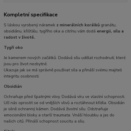
Kompletní specifikace
S láskou vyrobený náramek
z minerálních korálků
granátu,
obsidiánu, křišťálu, tygřího oka a citrínu vám dodá
energii, sílu a
radost v životě.
Tygří oko
Je kamenem nových začátků. Dodává sílu udělat rozhodnutí, které
jsou pro život nezbytné.
Ukazuje jak se má správně používat síla a přináší svému majiteli
integritu osobnosti.
Obsidián
Ochraňuje před špatnými vlivy. Dodává víru ve vlastní schopnosti.
Učí nás oprostit se od vnějších vlivů a roztáhnout křídla. Obsidián
je silně ochranný kámen. Dodává životní sílu. Odstraňuje
emocionální bloky a starší traumata. Vnáší hloubku a jas do
našich citů. Přináší schopnost soucitu a sílu.