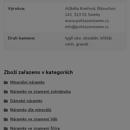
Výrobce
Alžběta Kneřová, Bítouchov
141, 513 01 Semily
www.pohlazenizeme.cz,
info@pohlazenizeme.cz
Druh kamene
tygří oko, obsidián, křišťál,
citrín, granát
Zboží zařazeno v kategoriích
Minerální náramky
Náramky ve znamení zvěrokruhu
Dámské náramky
Náramky dle minerálů
Náramky ve znamení Váh
Náramky ve znamení Štíra