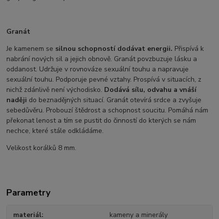
Granát
Je kamenem se
silnou schopností dodávat energii.
Přispívá k
nabrání nových sil a jejich obnově. Granát povzbuzuje lásku a
oddanost. Udržuje v rovnováze sexuální touhu a napravuje
sexuální touhu. Podporuje pevné vztahy. Prospívá v situacích, z
nichž zdánlivě není východisko.
Dodává sílu, odvahu a vnáší
naději
do beznadějných situací. Granát otevírá srdce a zvyšuje
sebedůvěru. Probouzí štědrost a schopnost soucitu. Pomáhá nám
překonat lenost a tím se pustit do činností do kterých se nám
nechce, které stále odkládáme.
Velikost korálků 8 mm.
Parametry
materiál
kameny a minerály