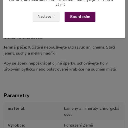
zájmů.
Před návštěvou bazénu, sprchy, sauny nebo sportu šperk
sundejte.
Souhlasím
Nastavení
Žádná chemie:
Vyhněte se kontaktu s mýdly a čistícími
prostředky.
Čištění a skladování
Jemná péče:
K čištění nepoužívejte ultrazvuk ani chemii. Stačí
jemný, suchý a měkký hadřík.
Aby se šperk nepoškrábal o jiné šperky, uchovávejte ho v
látkovém pytlíčku nebo polstrované krabičce na suchém místě.
Parametry
materiál
kameny a minerály, chirurgická
ocel
Výrobce
Pohlazení Země