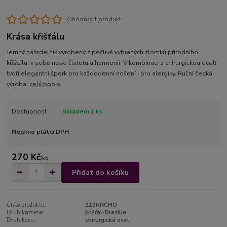
Ohodnotit produkt
Krása křišťálu
Jemný náhrdelník vyrobený z pečlivě vybraných zlomků přírodního
křišťálu, v sobě nese čistotu a harmonii. V kombinaci s chirurgickou ocelí
tvoří elegantní šperk pro každodenní nošení i pro alergiky. Ruční česká
výroba.
celý popis
Dostupnost
Skladem 1 ks
Nejsme plátci DPH
270 Kč
/
ks
Přidat do košíku
Číslo produktu:
219NRCHO
Druh kamene:
křišťál-Brazílie
Druh kovu:
chirurgická ocel