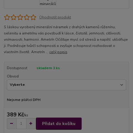
Ohodnotit produkt
S láskou vyrobený minerální náramek z drahých kamenů růženínu,
selenitu a ametrínu vás povzbudí k lásce, čistotě, jemnosti, citlivosti,
vnímavosti, harmonii. Ametrín Očišťuje mysl od stresů a napětí, uklidňuje
ji. Podněcuje tvůrčí schopnosti a zvyšuje schopnost rozhodovat o
vlastním životě. Ametrín ...
celý popis
Dostupnost
skladem 3 ks
Obvod
Nejsme plátci DPH
389 Kč
/
ks
Přidat do košíku