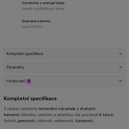
Vyrobeno s energií lásky
nabito na kříšťálové drúze
Doprava zdarma
nad 1500 Kč
Kompletní specifikace
Parametry
Hodnocení
0
Kompletní specifikace
S láskou vyrobený
minerální náramek z drahých
kamenů
růženínu, selenitu a ametrínu vás povzbudí
k lásce,
čistotě,
jemnosti
, citlivosti, vnímavosti,
harmonii.