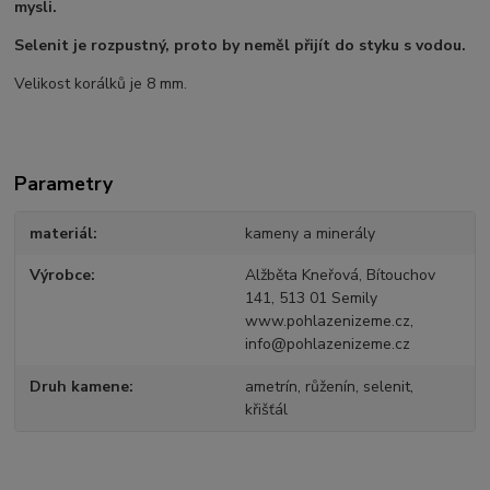
mysli.
Selenit je rozpustný, proto by neměl přijít do styku s vodou.
Velikost korálků je 8 mm.
Parametry
materiál
kameny a minerály
Výrobce
Alžběta Kneřová, Bítouchov
141, 513 01 Semily
www.pohlazenizeme.cz,
info@pohlazenizeme.cz
Druh kamene
ametrín, růženín, selenit,
křišťál