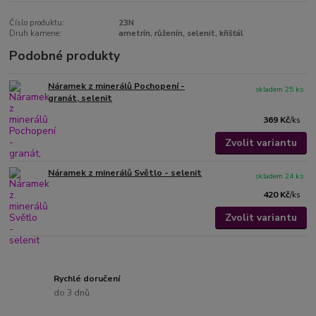
Číslo produktu:
23N
Druh kamene:
ametrín, růženín, selenit, křišťál
Podobné produkty
Náramek z minerálů Pochopení -
skladem 25 ks
granát, selenit
369 Kč
/
ks
Zvolit variantu
Náramek z minerálů Světlo - selenit
skladem 24 ks
420 Kč
/
ks
Zvolit variantu
Rychlé doručení
do 3 dnů