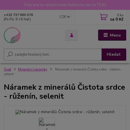
Doprava na výdejní místo Balíkovny jen za 70 Kč
0
ks
+420 737 880 076
CZK
za
0 Kč
(Po-Pá, 8-16 hod.)
Menu
Hledat
Úvod
Minerální náramky
Náramek z minerálů Čistota srdce - růženín,
selenit
Náramek z minerálů Čistota srdce
- růženín, selenit