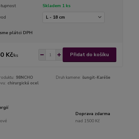
tupnost
Skladem 1 ks
vod
sme plátci DPH
0 Kč
Přidat do košíku
/
ks
roduktu:
98NCHO
Druh kamene:
šungit-Karélie
ovu:
chirurgická ocel
rgií
Doprava zdarma
lové
nad 1500 Kč