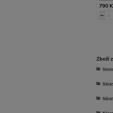
790 K
Zboží 
Novin
Náram
Nára