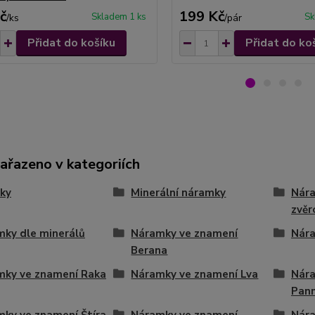
č
199 Kč
Skladem 1 ks
Sk
/
ks
/
pár
Přidat do košíku
Přidat do ko
zařazeno v kategoriích
ky
Minerální náramky
Nára
zvěr
ky dle minerálů
Náramky ve znamení
Nára
Berana
mky ve znamení Raka
Náramky ve znamení Lva
Nára
Pan