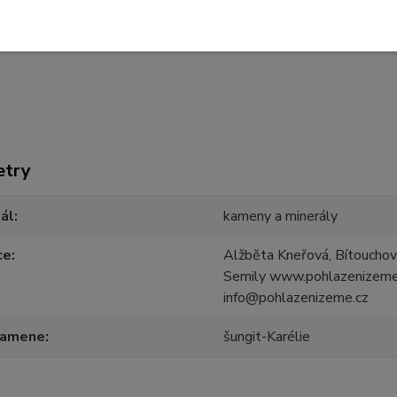
www.pohlazenizeme.cz/sungitovy-nahrdelnik
etry
ál
kameny a minerály
ce
Alžběta Kneřová, Bítoucho
Semily www.pohlazenizeme
info@pohlazenizeme.cz
kamene
šungit-Karélie