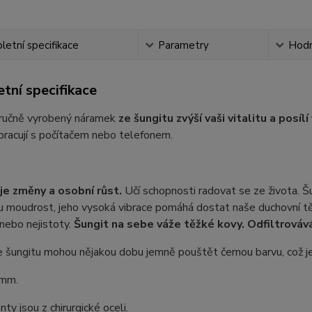
etní specifikace
Parametry
Hodn
tní specifikace
 ručně vyrobený náramek
ze šungitu zvýší vaši vitalitu a posílí 
pracují s počítačem nebo telefonem.
e změny a osobní růst.
Učí schopnosti radovat se ze života. Š
 moudrost, jeho vysoká vibrace pomáhá dostat naše duchovní tělo
nebo nejistoty.
Šungit na sebe váže těžké kovy. Odfiltrováv
e šungitu mohou nějakou dobu jemně pouštět černou barvu, což
 mm.
y jsou z chirurgické oceli.