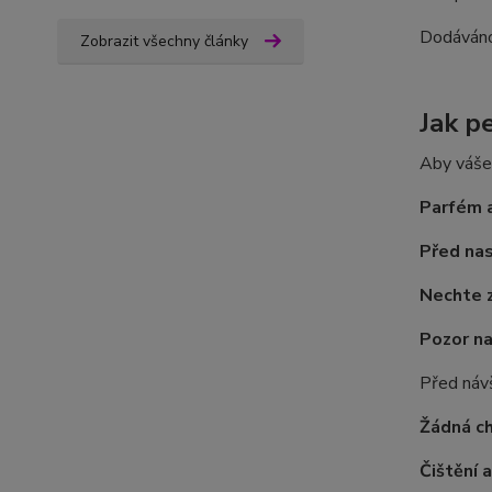
Dodáváno
Zobrazit všechny články
Jak p
Aby váše 
Parfém a
Před na
Nechte 
Pozor na
Před návš
Žádná c
Čištění 