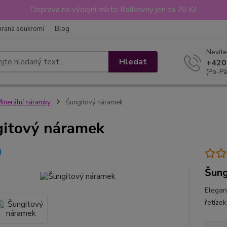
Doprava na výdejní místo Balíkovny jen za 70 Kč
hrana soukromí
Blog
Nevíte
Hledat
+420
(Po-Pá
inerální náramky
Šungitový náramek
itový náramek
Šung
Elegan
řetízek