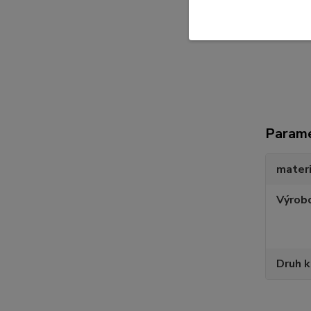
https://
Param
materi
Výrob
Druh 