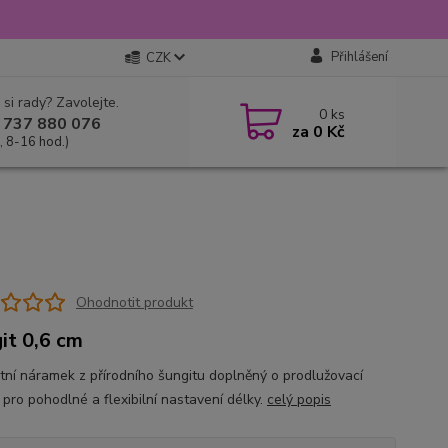
Přihlášení
CZK
 si rady? Zavolejte.
0
ks
 737 880 076
za
0 Kč
, 8-16 hod.)
Ohodnotit produkt
it 0,6 cm
tní náramek z přírodního šungitu doplněný o prodlužovací
 pro pohodlné a flexibilní nastavení délky.
celý popis