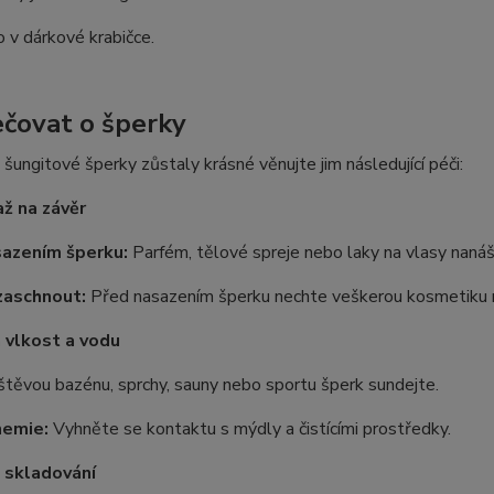
 v dárkové krabičce.
ečovat o šperky
šungitové šperky zůstaly krásné věnujte jim následující péči:
ž na závěr
sazením šperku:
Parfém, tělové spreje nebo laky na vlasy nanáše
zaschnout:
Před nasazením šperku nechte veškerou kosmetiku 
 vlkost a vodu
těvou bazénu, sprchy, sauny nebo sportu šperk sundejte.
hemie:
Vyhněte se kontaktu s mýdly a čistícími prostředky.
a skladování