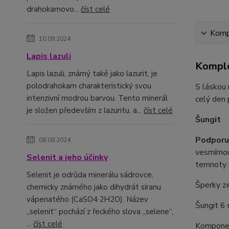
drahokamovo...
číst celé
Kompl
10.09.2024
Lapis lazuli
Komple
Lapis lazuli, známý také jako lazurit, je
polodrahokam charakteristický svou
S láskou
intenzivní modrou barvou. Tento minerál
celý den 
je složen především z lazuritu, a...
číst celé
Šungit
Podporuj
08.08.2024
vesmírnou
Selenit a jeho účinky
temnoty 
Selenit je odrůda minerálu sádrovce,
Šperky z
chemicky známého jako dihydrát síranu
vápenatého (CaSO4·2H2O). Název
Šungit 6
„selenit“ pochází z řeckého slova „selene“,
...
číst celé
Komponent