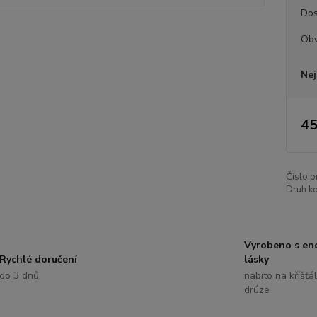
Dos
Ob
Nej
45
Číslo p
Druh k
Vyrobeno s ene
Rychlé doručení
lásky
do 3 dnů
nabito na kříšťá
drúze