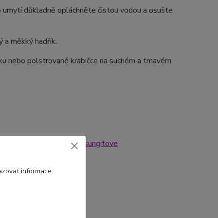
umytí důkladně opláchněte čistou vodou a osušte
hý a měkký hadřík.
íčku nebo polstrované krabičce na suchém a tmavém
hlazenizeme.cz/nausnice-sungitove
azovat informace