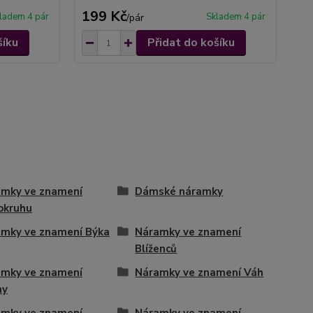
199 Kč
1
ladem 4 pár
Skladem 4 pár
/
pár
šíku
Přidat do košíku
mky ve znamení
Dámské náramky
okruhu
mky ve znamení Býka
Náramky ve znamení
Blíženců
mky ve znamení
Náramky ve znamení Váh
ny