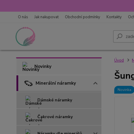
O nás
Jak nakupovat
Obchodní podmínky
Kontakty
Oc
Úvod
M
Novinky
Šung
Minerální náramky
Novinka
Dámské náramky
Čakrové náramky
Náramky dle minerálů