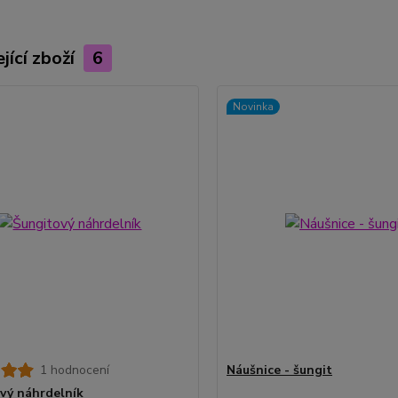
jící zboží
6
Novinka
1 hodnocení
Náušnice - šungit
vý náhrdelník