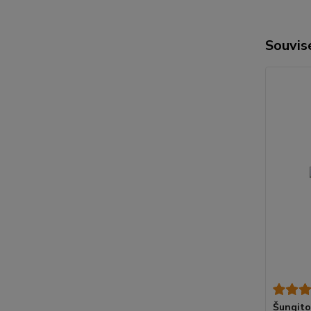
Souvise
Šungito