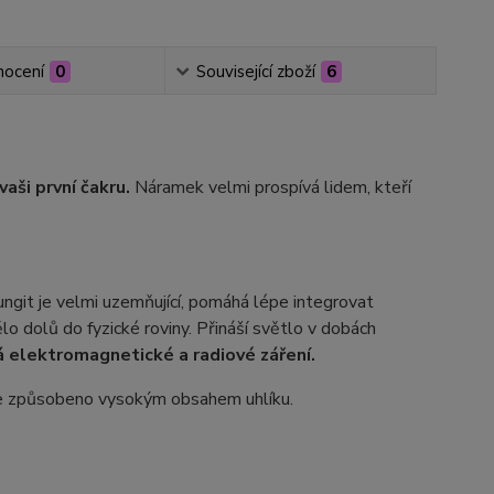
ocení
0
Související zboží
6
vaši první čakru.
Náramek velmi prospívá lidem, kteří
ungit je velmi uzemňující, pomáhá lépe integrovat
 dolů do fyzické roviny. Přináší světlo v dobách
á elektromagnetické a radiové záření.
 je způsobeno vysokým obsahem uhlíku.