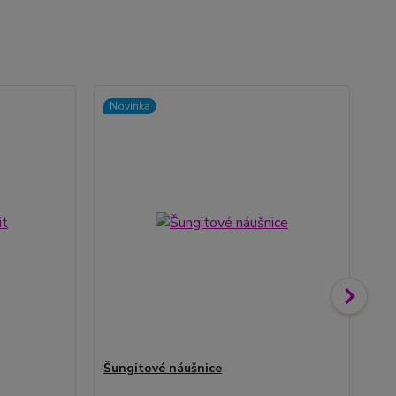
Novinka
No
Šungitové náušnice
Šu