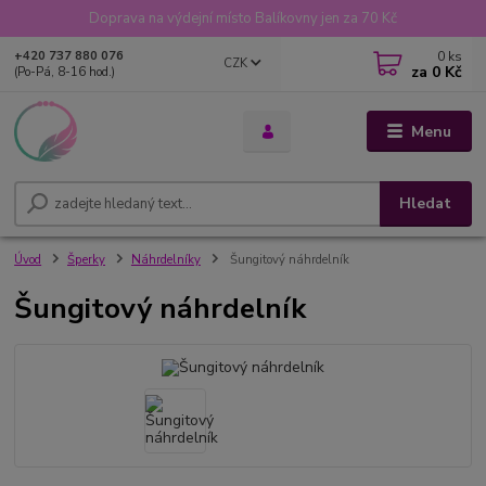
Doprava na výdejní místo Balíkovny jen za 70 Kč
0
ks
+420 737 880 076
CZK
za
0 Kč
(Po-Pá, 8-16 hod.)
Menu
Hledat
Úvod
Šperky
Náhrdelníky
Šungitový náhrdelník
Šungitový náhrdelník