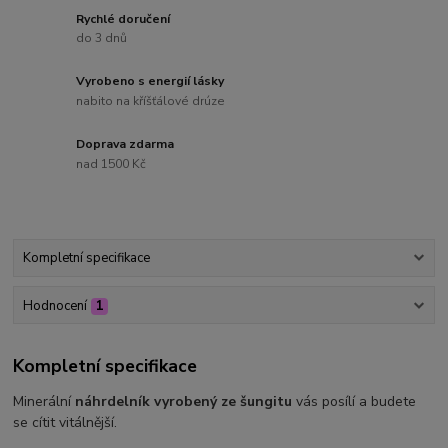
Rychlé doručení
do 3 dnů
Vyrobeno s energií lásky
nabito na kříšťálové drúze
Doprava zdarma
nad 1500 Kč
Kompletní specifikace
Hodnocení
1
Kompletní specifikace
Minerální
náhrdelník vyrobený ze šungitu
vás posílí a budete
se cítit vitálnější.