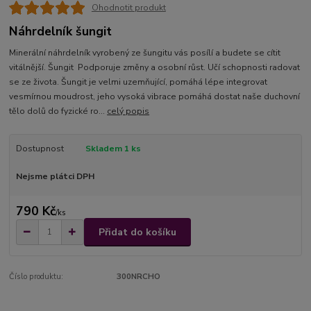
Ohodnotit produkt
Náhrdelník šungit
Minerální náhrdelník vyrobený ze šungitu vás posílí a budete se cítit
vitálnější. Šungit Podporuje změny a osobní růst. Učí schopnosti radovat
se ze života. Šungit je velmi uzemňující, pomáhá lépe integrovat
vesmírnou moudrost, jeho vysoká vibrace pomáhá dostat naše duchovní
tělo dolů do fyzické ro...
celý popis
Dostupnost
Skladem 1 ks
Nejsme plátci DPH
790 Kč
/
ks
Přidat do košíku
Číslo produktu:
300NRCHO