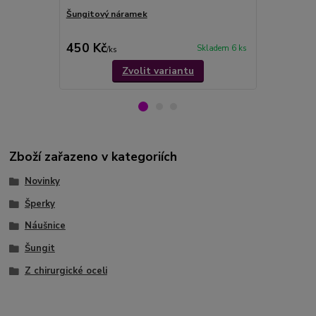
Šungitový náramek
Náramek ze 
450 Kč
450 Kč
Skladem 6 ks
/
ks
/
ks
Zvolit variantu
Zboží zařazeno v kategoriích
Novinky
Šperky
Náušnice
Šungit
Z chirurgické oceli