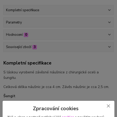
Kompletní specifikace
Parametry
Hodnocení
0
Související zboží
3
Kompletní specifikace
S láskou vyrobené závěsné náušnice z chirurgické oceli a
šungitu.
Celková délka náušnic je cca 4 cm. Závěs náušnic je cca 2,5 cm.
Šungit
Zpracování cookies
Podporuje změny a osobní růst.
Učí schopnosti radovat se ze