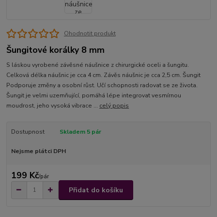
Ohodnotit produkt
Šungitové korálky 8 mm
S láskou vyrobené závěsné náušnice z chirurgické oceli a šungitu.
Celková délka náušnic je cca 4 cm. Závěs náušnic je cca 2,5 cm. Šungit
Podporuje změny a osobní růst. Učí schopnosti radovat se ze života.
Šungit je velmi uzemňující, pomáhá lépe integrovat vesmírnou
moudrost, jeho vysoká vibrace ...
celý popis
Dostupnost
Skladem 5 pár
Nejsme plátci DPH
199 Kč
/
pár
Přidat do košíku