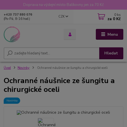
Doprava na výdejní místo Balíkovny jen za 70 Kč
0
ks
+420 737 880 076
CZK
za
0 Kč
(Po-Pá, 8-16 hod.)
Menu
Hledat
Úvod
Novinky
Ochranné náušnice ze šungitu a chirurgické oceli
Ochranné náušnice ze šungitu a
chirurgické oceli
Novinka