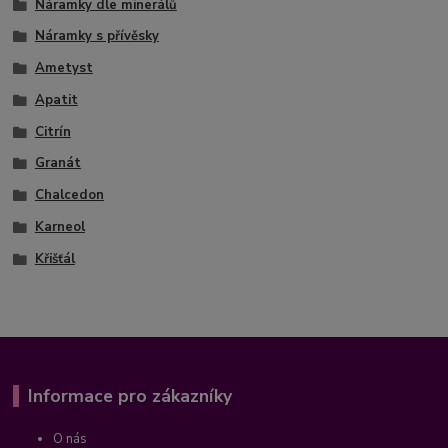
Náramky dle minerálů
Náramky s přívěsky
Ametyst
Apatit
Citrín
Granát
Chalcedon
Karneol
Křišťál
Informace pro zákazníky
O nás