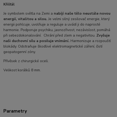
Křišťál
Je symbolem světla na Zemi a
nabíjí naše tělo neustále novou
energií, vitalitou a silou.
Je velmi silný zesilovač energie, který
energii pohlcuje, uvolňuje a reguluje a uvádí ji do naprosté
harmonie. Podporuje psychiku, jasnozřivost, nezávislost, pomáhá
při sebezdokonalování. Chrání před zlem a negativitou.
Zvyšuje
naši duchovní sílu a posiluje vnímání.
Harmonizuje a rozpouští
blokády. Odstraňuje škodlivé elektromagnetické záření, čistí
geopatogenní zóny.
Přívěsek z chirurgické oceli.
Velikost korálků 8 mm.
Parametry