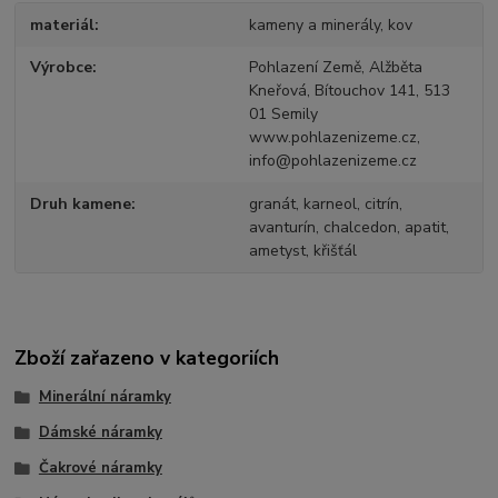
materiál
kameny a minerály, kov
Výrobce
Pohlazení Země, Alžběta
Kneřová, Bítouchov 141, 513
01 Semily
www.pohlazenizeme.cz,
info@pohlazenizeme.cz
Druh kamene
granát, karneol, citrín,
avanturín, chalcedon, apatit,
ametyst, křišťál
Zboží zařazeno v kategoriích
Minerální náramky
Dámské náramky
Čakrové náramky