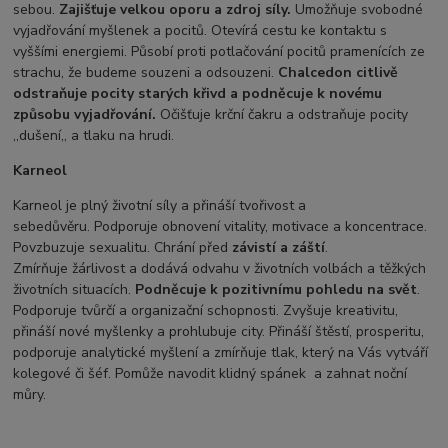
sebou.
Zajišťuje velkou oporu a zdroj síly.
Umožňuje svobodné
vyjadřování myšlenek a pocitů. Otevírá cestu ke kontaktu s
vyššími energiemi. Působí proti potlačování pocitů pramenících ze
strachu, že budeme souzeni a odsouzeni.
Chalcedon citlivě
odstraňuje pocity starých křivd a podněcuje k novému
způsobu vyjadřování.
Očišťuje krční čakru a odstraňuje pocity
,,dušení,, a tlaku na hrudi.
Karneol
Karneol je plný životní síly a přináší tvořivost a
sebedůvěru. Podporuje obnovení vitality, motivace a koncentrace.
Povzbuzuje sexualitu. Chrání před
závistí
a
záští
.
Zmírňuje žárlivost a dodává odvahu v životních volbách a těžkých
životních situacích.
Podněcuje k pozitivnímu pohledu na svět
.
Podporuje tvůrčí a organizační schopnosti. Zvyšuje kreativitu,
přináší nové myšlenky a prohlubuje city. Přináší štěstí, prosperitu,
podporuje analytické myšlení a zmírňuje tlak, který na Vás vytváří
kolegové či šéf. Pomůže navodit klidný spánek
a zahnat noční
můry.