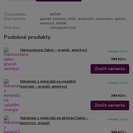
Číslo produktu:
60ČNP
Druh kamene:
granát, karneol, citrín, avanturín, chalcedon, apatit,
ametyst, křišťál
Druh kovu:
chirurgická ocel
Podobné produkty
Harmonizace čaker - granát, ametyst
skladem 20 ks
399 Kč
/
ks
Zvolit variantu
Náramek z minerálů na vyladění
skladem 21 ks
energie - granát, ametyst
399 Kč
/
ks
Zvolit variantu
Náramek z minerálů na aktivaci čaker -
skladem 10 ks
ametyst, granát
399 Kč
/
ks