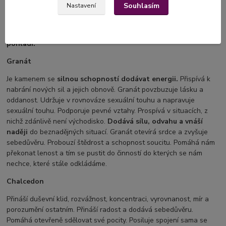
dodává energii. Přináší příjemný pocit hojnosti a prosperity.
Souhlasím
Nastavení
Funguje jako silný čistič a nástroj pro regeneraci. Pohlcuje,
proměňuje a rozkládá toxické energie nebo konflikty.
Citrín je
jako slunce jehož paprsky nás zahřejí, povzbudí, uklidní a
pohladí.
Granát
Je kamenem se
silnou schopností dodávat energii.
Přispívá k
nabrání nových sil a jejich obnově. Granát povzbuzuje lásku a
oddanost. Udržuje v rovnováze sexuální touhu a napravuje
sexuální touhu. Podporuje pevné vztahy. Prospívá v situacích, z
nichž zdánlivě není východisko.
Dodává sílu, odvahu a vnáší
naději
do beznadějných situací. Granát otevírá srdce a zvyšuje
sebedůvěru. Probouzí štědrost a schopnost soucitu. Pomáhá nám
překonat lenost a tím se pustit do činností do kterých se nám
nechce, které stále odkládáme.
Chalcedon
Přináší duševní klid, rozvážnost, koncentraci, vyrovnanost, mír a
porozumění ostatním. Přináší radost a dodává sebedůvěru.
Pomáhá otevřeně sdělovat své pocity. Posiluje spojení sama se