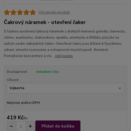
Ohodnotit produkt
Čakrový náramek - otevření čaker
S láskou vyrobený čakrový náramek z drahých kamenů granátu, karneolu,
citrínu, avanturínu, chalcedonu, apatitu, ametystu a křišťálu působí na
našich sedm základních čaker. Otevřené čakry jsou klíčem k fyzickému
zdraví, emoční rovnováze a schopnosti myslet jasně. Ametyst
Pomáhá ke koncentraci a zís...
celý popis
Dostupnost
skladem 3 ks
Obvod
Nejsme plátci DPH
419 Kč
/
ks
Přidat do košíku