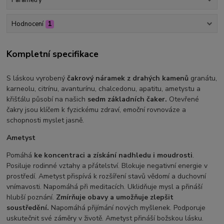
Parametry
Hodnocení
1
Kompletní specifikace
S láskou vyrobený
čakrový náramek z drahých kamenů
granátu,
karneolu, citrínu, avanturínu, chalcedonu, apatitu, ametystu a
křišťálu působí na našich
sedm základních čaker.
Otevřené
čakry jsou klíčem k fyzickému zdraví, emoční rovnováze a
schopnosti myslet jasně.
Ametyst
Pomáhá
ke koncentraci a získání nadhledu i moudrosti
.
Posiluje rodinné vztahy a přátelství. Blokuje negativní energie v
prostředí. Ametyst přispívá k rozšíření stavů vědomí a duchovní
vnímavosti. Napomáhá při meditacích. Uklidňuje mysl a přináší
hlubší poznání.
Zmírňuje obavy a umožňuje zlepšit
soustředění.
Napomáhá přijímání nových myšlenek. Podporuje
uskutečnit své záměry v životě. Ametyst přináší božskou lásku.