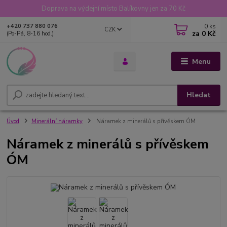
Doprava na výdejní místo Balíkovny jen za 70 Kč
0
ks
+420 737 880 076
CZK
za
0 Kč
(Po-Pá, 8-16 hod.)
Menu
Hledat
Úvod
Minerální náramky
Náramek z minerálů s přívěskem ÓM
Náramek z minerálů s přívěskem
ÓM