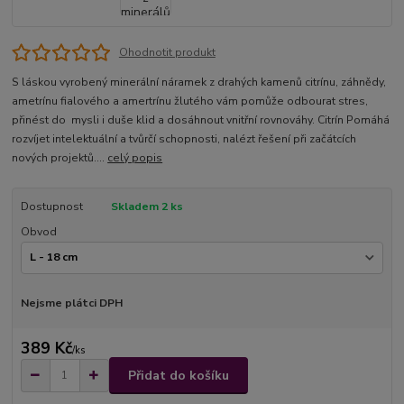
Ohodnotit produkt
S láskou vyrobený minerální náramek z drahých kamenů citrínu, záhnědy,
ametrínu fialového a amertrínu žlutého vám pomůže odbourat stres,
přinést do mysli i duše klid a dosáhnout vnitřní rovnováhy. Citrín Pomáhá
rozvíjet intelektuální a tvůrčí schopnosti, nalézt řešení při začátcích
nových projektů....
celý popis
Dostupnost
Skladem 2 ks
Obvod
Nejsme plátci DPH
389 Kč
/
ks
Přidat do košíku