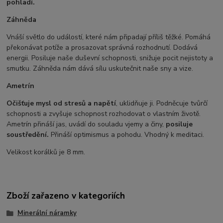
pohladí.
Záhněda
Vnáší světlo do událostí, které nám připadají příliš těžké. Pomáhá
překonávat potíže a prosazovat správná rozhodnutí. Dodává
energii. Posiluje naše duševní schopnosti, snižuje pocit nejistoty a
smutku. Záhněda nám dává sílu uskutečnit naše sny a vize.
Ametrín
Očišťuje mysl od stresů a napětí
, uklidňuje ji. Podněcuje tvůrčí
schopnosti a zvyšuje schopnost rozhodovat o vlastním životě.
Ametrín přináší jas, uvádí do souladu vjemy a činy,
posiluje
soustředění.
Přináší optimismus a pohodu. Vhodný k meditaci.
Velikost korálků je 8 mm.
Zboží zařazeno v kategoriích
Minerální náramky