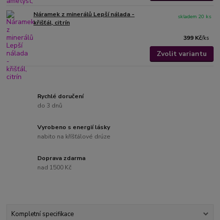
Náramek z minerálů Lepší nálada -
skladem 20 ks
křišťál, citrín
399 Kč
/
ks
Zvolit variantu
Rychlé doručení
do 3 dnů
Vyrobeno s energií lásky
nabito na kříšťálové drúze
Doprava zdarma
nad 1500 Kč
Kompletní specifikace