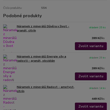
Číslo produktu:
55N
Podobné produkty
Náramek z minerálů Důvěra v život -
skladem 25 ks
granát, citrín
399 Kč
/
ks
Zvolit variantu
Náramek z minerálů Energie síly a
skladem 25 ks
radosti - granát, obsidián
399 Kč
/
ks
Zvolit variantu
Náramek z minerálů Radost - ametyst,
skladem 14 ks
citrín
449 Kč
/
ks
Zvolit variantu