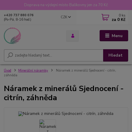
Doprava na výdejní místo Balíkovny jen za 70 Kč
0
ks
+420 737 880 076
CZK
za
0 Kč
(Po-Pá, 8-16 hod.)
Menu
Hledat
Úvod
Minerální náramky
Náramek z minerálů Sjednocení - citrín,
záhněda
Náramek z minerálů Sjednocení -
citrín, záhněda