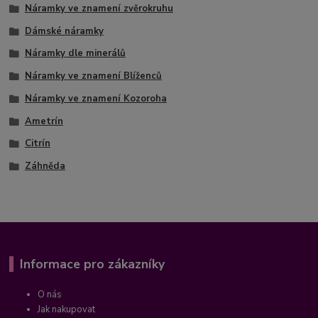
Náramky ve znamení zvěrokruhu
Dámské náramky
Náramky dle minerálů
Náramky ve znamení Blíženců
Náramky ve znamení Kozoroha
Ametrín
Citrín
Záhněda
Informace pro zákazníky
O nás
Jak nakupovat