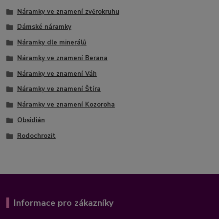
Náramky ve znamení zvěrokruhu
Dámské náramky
Náramky dle minerálů
Náramky ve znamení Berana
Náramky ve znamení Váh
Náramky ve znamení Štíra
Náramky ve znamení Kozoroha
Obsidián
Rodochrozit
Informace pro zákazníky