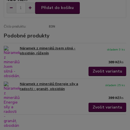
Přidat do košíku
Číslo produktu:
83N
Podobné produkty
Náramek z minerálů Jsem silná -
skladem 9 ks
obsidián, růženín
389 Kč
/
ks
Zvolit variantu
Náramek z minerálů Energie síly a
skladem 25 ks
radosti - granát, obsidián
399 Kč
/
ks
Zvolit variantu