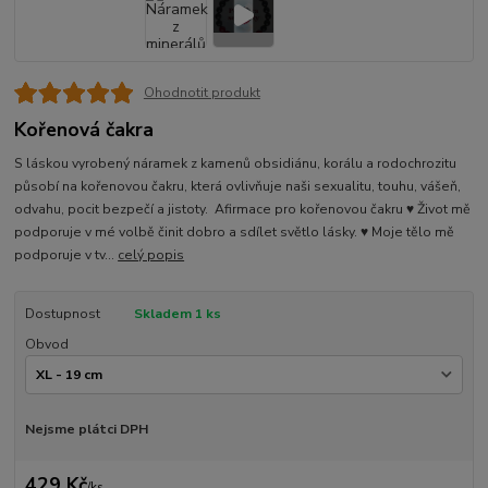
Ohodnotit produkt
Kořenová čakra
S láskou vyrobený náramek z kamenů obsidiánu, korálu a rodochrozitu
působí na kořenovou čakru, která ovlivňuje naši sexualitu, touhu, vášeň,
odvahu, pocit bezpečí a jistoty. Afirmace pro kořenovou čakru ♥ Život mě
podporuje v mé volbě činit dobro a sdílet světlo lásky. ♥ Moje tělo mě
podporuje v tv...
celý popis
Dostupnost
Skladem 1 ks
Obvod
Nejsme plátci DPH
429 Kč
/
ks