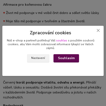
Afirmace pro kořenovou čakru
♥
Život mě podporuje v mé volbě činit dobro a sdílet světlo lásky.
♥
Moje tělo mě podporuje v tvořivém a šťastném životě.
♥
Miluji život.
Zpracování cookies
Obsidián
Náš e-shop a partneři potřebují Váš
souhlas
s použitím souborů
cookies, aby Vám mohli zobrazovat informace týkající se Vašich
Ochraňuje před špatnými vlivy. Dodává víru ve vlastní schopnosti.
zájmů.
Učí nás oprostit se od vnějších vlivů a roztáhnout křídla. Obsidián
je silně ochranný kámen. Dodává životní sílu. Odstraňuje
Souhlasím
Nastavení
emocionální bloky a starší traumata. Vnáší hloubku a jas do
našich citů. Přináší schopnost soucitu a sílu.
Korál
Červený
korál podporuje vitalitu, odvahu a energii.
Přináší
vášeň, lásku a sexualitu. Dodává životní sílu překonávat překážky
v každodenním životě. Podporuje sebedůvěru a jistotu v našich
rozhodnutích.
Rodochrozit