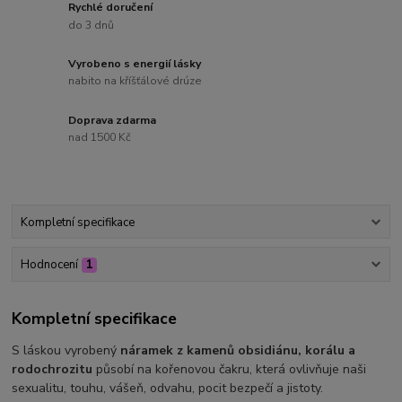
Rychlé doručení
do 3 dnů
Vyrobeno s energií lásky
nabito na kříšťálové drúze
Doprava zdarma
nad 1500 Kč
Kompletní specifikace
Hodnocení
1
Kompletní specifikace
S láskou vyrobený
náramek z kamenů obsidiánu, korálu a
rodochrozitu
působí na kořenovou čakru, která ovlivňuje naši
sexualitu, touhu, vášeň, odvahu, pocit bezpečí a jistoty.