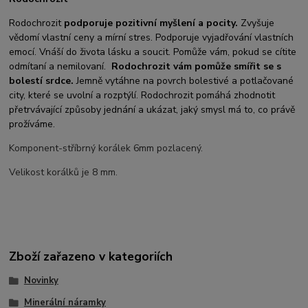
Rodochrozit
podporuje pozitivní myšlení a pocity.
Zvyšuje
vědomí vlastní ceny a mírní stres. Podporuje vyjadřování vlastních
emocí. Vnáší do života lásku a soucit. Pomůže vám, pokud se cítite
odmítaní a nemilovaní.
Rodochrozit vám
pomůže smířit se s
bolestí srdce.
Jemně vytáhne na povrch bolestivé a potlačované
city, které se uvolní a rozptýlí. Rodochrozit pomáhá zhodnotit
přetrvávající způsoby jednání a ukázat, jaký smysl má to, co právě
prožíváme.
Komponent-stříbrný korálek 6mm pozlacený.
Velikost korálků je 8 mm.
Zboží zařazeno v kategoriích
Novinky
Minerální náramky