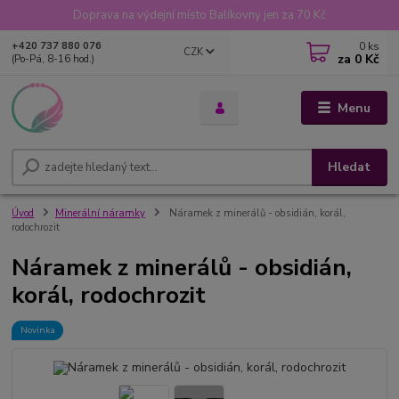
Doprava na výdejní místo Balíkovny jen za 70 Kč
0
ks
+420 737 880 076
CZK
za
0 Kč
(Po-Pá, 8-16 hod.)
Menu
Hledat
Úvod
Minerální náramky
Náramek z minerálů - obsidián, korál,
rodochrozit
Náramek z minerálů - obsidián,
korál, rodochrozit
Novinka