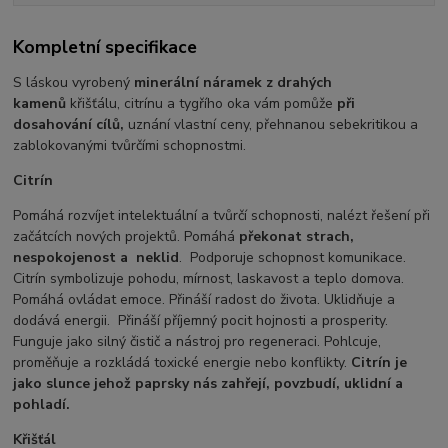
Kompletní specifikace
S láskou vyrobený
minerální náramek z drahých
kamenů
křišťálu, citrínu a tygřího oka vám pomůže
při
dosahování cílů,
uznání vlastní ceny, přehnanou sebekritikou a
zablokovanými tvůrčími schopnostmi.
Citrín
Pomáhá rozvíjet intelektuální a tvůrčí schopnosti, nalézt řešení při
začátcích nových projektů. Pomáhá
překonat strach,
nespokojenost a
neklid
. Podporuje schopnost komunikace.
Citrín symbolizuje pohodu, mírnost, laskavost a teplo domova.
Pomáhá ovládat emoce. Přináší radost do života. Uklidňuje a
dodává energii. Přináší příjemný pocit hojnosti a prosperity.
Funguje jako silný čistič a nástroj pro regeneraci. Pohlcuje,
proměňuje a rozkládá toxické energie nebo konflikty.
Citrín je
jako slunce jehož paprsky nás zahřejí, povzbudí, uklidní a
pohladí.
Křišťál