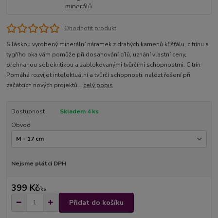
Ohodnotit produkt
S láskou vyrobený minerální náramek z drahých kamenů křišťálu, citrínu a
tygřího oka vám pomůže při dosahování cílů, uznání vlastní ceny,
přehnanou sebekritikou a zablokovanými tvůrčími schopnostmi. Citrín
Pomáhá rozvíjet intelektuální a tvůrčí schopnosti, nalézt řešení při
začátcích nových projektů...
celý popis
Dostupnost
Skladem 4 ks
Obvod
Nejsme plátci DPH
399 Kč
/
ks
Přidat do košíku