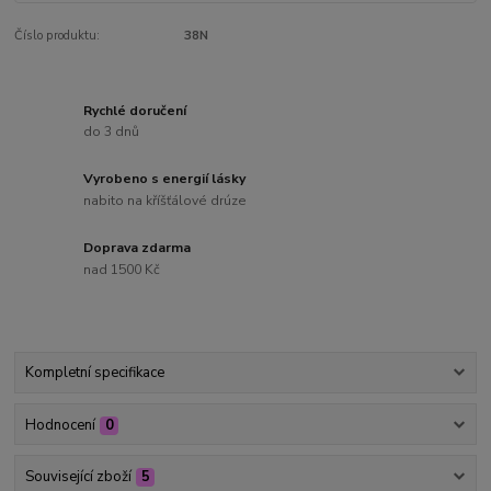
Číslo produktu:
38N
Rychlé doručení
do 3 dnů
Vyrobeno s energií lásky
nabito na kříšťálové drúze
Doprava zdarma
nad 1500 Kč
Kompletní specifikace
Hodnocení
0
Související zboží
5