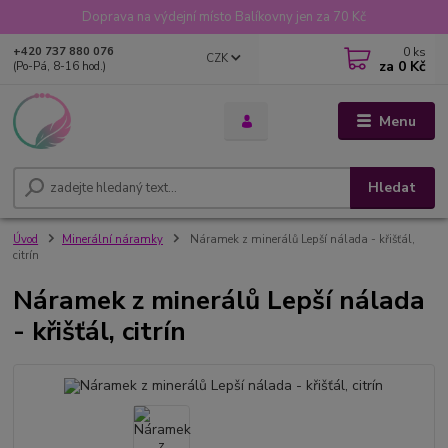
Doprava na výdejní místo Balíkovny jen za 70 Kč
0
ks
+420 737 880 076
CZK
za
0 Kč
(Po-Pá, 8-16 hod.)
Menu
Hledat
Úvod
Minerální náramky
Náramek z minerálů Lepší nálada - křišťál,
citrín
Náramek z minerálů Lepší nálada
- křišťál, citrín