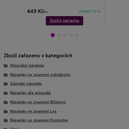
449 Kč
439 Kč
skladem 25 ks
/
ks
/
ks
Zvolit variantu
Zboží zařazeno v kategoriích
Minerální náramky
Náramky ve znamení zvěrokruhu
Dámské náramky
Náramky dle minerálů
Náramky ve znamení Blíženců
Náramky ve znamení Lva
Náramky ve znamení Kozoroha