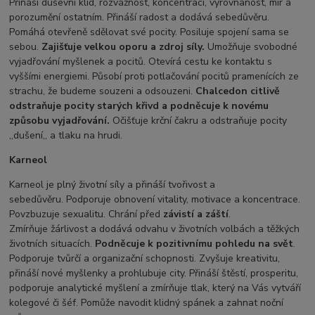
Přináší duševní klid, rozvážnost, koncentraci, vyrovnanost, mír a
porozumění ostatním. Přináší radost a dodává sebedůvěru.
Pomáhá otevřeně sdělovat své pocity. Posiluje spojení sama se
sebou.
Zajišťuje velkou oporu a zdroj síly.
Umožňuje svobodné
vyjadřování myšlenek a pocitů. Otevírá cestu ke kontaktu s
vyššími energiemi. Působí proti potlačování pocitů pramenících ze
strachu, že budeme souzeni a odsouzeni.
Chalcedon citlivě
odstraňuje pocity starých křivd a podněcuje k novému
způsobu vyjadřování.
Očišťuje krční čakru a odstraňuje pocity
,,dušení,, a tlaku na hrudi.
Karneol
Karneol je plný životní síly a přináší tvořivost a
sebedůvěru. Podporuje obnovení vitality, motivace a koncentrace.
Povzbuzuje sexualitu. Chrání před
závistí
a
záští
.
Zmírňuje žárlivost a dodává odvahu v životních volbách a těžkých
životních situacích.
Podněcuje k pozitivnímu pohledu na svět
.
Podporuje tvůrčí a organizační schopnosti. Zvyšuje kreativitu,
přináší nové myšlenky a prohlubuje city. Přináší štěstí, prosperitu,
podporuje analytické myšlení a zmírňuje tlak, který na Vás vytváří
kolegové či šéf. Pomůže navodit klidný spánek a zahnat noční