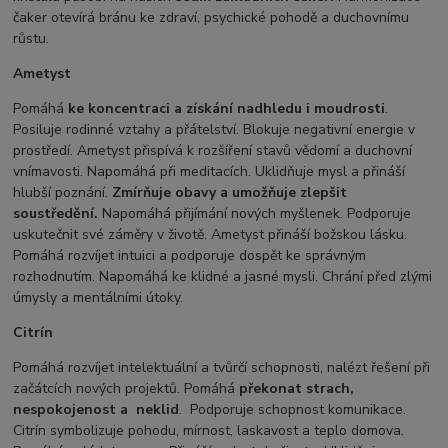
čaker otevírá bránu ke zdraví, psychické pohodě a duchovnímu
růstu.
Ametyst
Pomáhá
ke koncentraci a získání nadhledu i moudrosti
.
Posiluje rodinné vztahy a přátelství. Blokuje negativní energie v
prostředí. Ametyst přispívá k rozšíření stavů vědomí a duchovní
vnímavosti. Napomáhá při meditacích. Uklidňuje mysl a přináší
hlubší poznání.
Zmírňuje obavy a umožňuje zlepšit
soustředění.
Napomáhá přijímání nových myšlenek. Podporuje
uskutečnit své záměry v životě. Ametyst přináší božskou lásku.
Pomáhá rozvíjet intuici a podporuje dospět ke správným
rozhodnutím. Napomáhá ke klidné a jasné mysli. Chrání před zlými
úmysly a mentálními útoky.
Citrín
Pomáhá rozvíjet intelektuální a tvůrčí schopnosti, nalézt řešení při
začátcích nových projektů. Pomáhá
překonat strach,
nespokojenost a
neklid
. Podporuje schopnost komunikace.
Citrín symbolizuje pohodu, mírnost, laskavost a teplo domova.