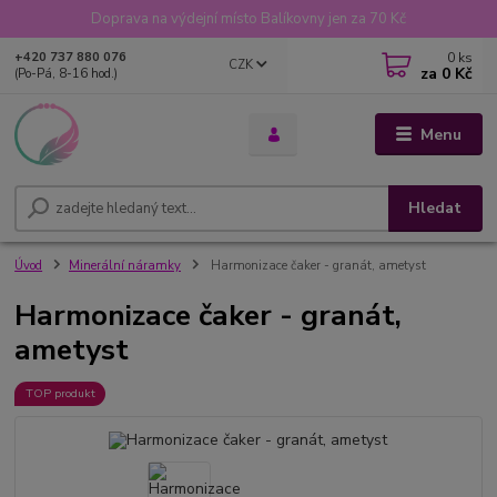
Doprava na výdejní místo Balíkovny jen za 70 Kč
0
ks
+420 737 880 076
CZK
za
0 Kč
(Po-Pá, 8-16 hod.)
Menu
Hledat
Úvod
Minerální náramky
Harmonizace čaker - granát, ametyst
Harmonizace čaker - granát,
ametyst
TOP produkt