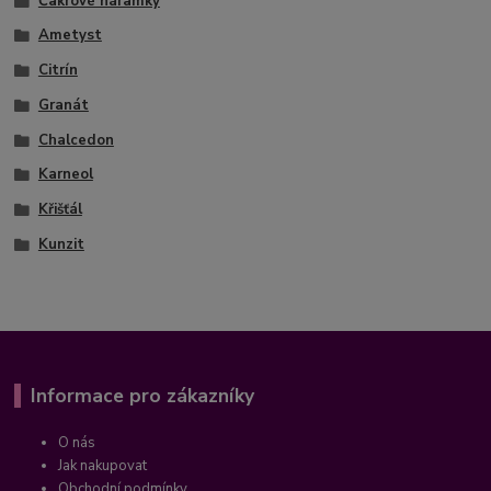
Čakrové náramky
Ametyst
Citrín
Granát
Chalcedon
Karneol
Křišťál
Kunzit
Informace pro zákazníky
O nás
Jak nakupovat
Obchodní podmínky