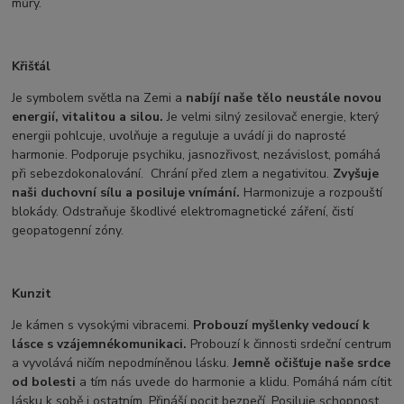
můry.
Křišťál
Je symbolem světla na Zemi a
nabíjí naše tělo neustále novou
energií, vitalitou a silou.
Je velmi silný zesilovač energie, který
energii pohlcuje, uvolňuje a reguluje a uvádí ji do naprosté
harmonie. Podporuje psychiku, jasnozřivost, nezávislost, pomáhá
při sebezdokonalování. Chrání před zlem a negativitou.
Zvyšuje
naši duchovní sílu a posiluje vnímání.
Harmonizuje a rozpouští
blokády. Odstraňuje škodlivé elektromagnetické záření, čistí
geopatogenní zóny.
Kunzit
Je kámen s vysokými vibracemi.
Probouzí myšlenky vedoucí k
lásce s vzájemné
komunikaci.
Probouzí k činnosti srdeční centrum
a vyvolává ničím nepodmíněnou lásku.
Jemně očišťuje naše srdce
od bolesti
a tím nás uvede do harmonie a klidu. Pomáhá nám cítit
lásku k sobě i ostatním. Přináší pocit bezpečí. Posiluje schopnost