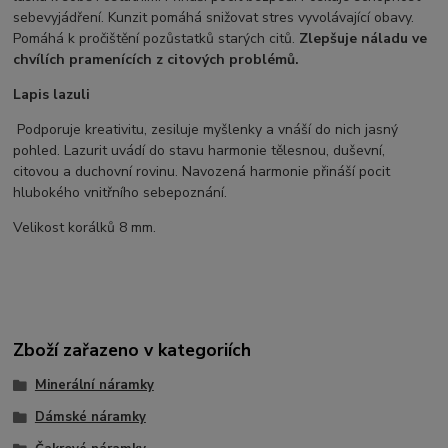
sebevyjádření. Kunzit pomáhá snižovat stres vyvolávající obavy.
Pomáhá k pročištění pozůstatků starých citů.
Zlepšuje náladu ve
chvílích pramenících z citových problémů.
Lapis lazuli
Podporuje kreativitu, zesiluje myšlenky a vnáší do nich jasný
pohled. Lazurit uvádí do stavu harmonie tělesnou, duševní,
citovou a duchovní rovinu. Navozená harmonie přináší pocit
hlubokého vnitřního sebepoznání.
Velikost korálků 8 mm.
Zboží zařazeno v kategoriích
Minerální náramky
Dámské náramky