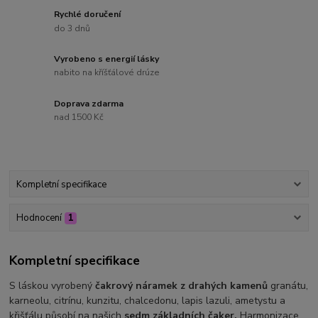
Rychlé doručení
do 3 dnů
Vyrobeno s energií lásky
nabito na kříšťálové drúze
Doprava zdarma
nad 1500 Kč
Kompletní specifikace
Hodnocení
1
Kompletní specifikace
S láskou vyrobený
čakrový náramek z drahých kamenů
granátu,
karneolu, citrínu, kunzitu, chalcedonu, lapis lazuli, ametystu a
křišťálu působí na našich
sedm základních čaker.
Harmonizace