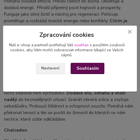
Pomáhá ovládat emoce. Přináší radost do života. Uklidňuje a
dodává energii. Přináší příjemný pocit hojnosti a prosperity.
Funguje jako silný čistič a nástroj pro regeneraci. Pohlcuje,
proměňuje a rozkládá toxické energie nebo konflikty.
Citrín je
jako slunce jehož paprsky nás zahřejí, povzbudí, uklidní a
Zpracování cookies
pohladí.
Náš e-shop a partneři potřebují Váš
souhlas
s použitím souborů
cookies, aby Vám mohli zobrazovat informace týkající se Vašich
zájmů.
Granát
Je kamenem se
silnou schopností dodávat energii.
Přispívá k
Souhlasím
Nastavení
nabrání nových sil a jejich obnově. Granát povzbuzuje lásku a
oddanost. Udržuje v rovnováze sexuální touhu a napravuje
sexuální touhu. Podporuje pevné vztahy. Prospívá v situacích, z
nichž zdánlivě není východisko.
Dodává sílu, odvahu a vnáší
naději
do beznadějných situací. Granát otevírá srdce a zvyšuje
sebedůvěru. Probouzí štědrost a schopnost soucitu. Pomáhá nám
překonat lenost a tím se pustit do činností do kterých se nám
nechce, které stále odkládáme.
Chalcedon