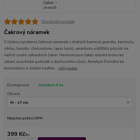
Ohodnotit produkt
Čakrový náramek
S láskou vyrobený čakrový náramek z drahých kamenů granátu, karneolu,
citrínu, kunzitu, chalcedonu, lapis lazuli, ametystu a křišťálu působí na
našich sedm základních čaker. Harmonizace čaker otevírá bránu ke
zdraví, psychické pohodě a duchovnímu růstu. Ametyst Pomáhá ke
koncentraci a získání nadhle...
celý popis
Dostupnost
Skladem 5 ks
Obvod
Nejsme plátci DPH
399 Kč
/
ks