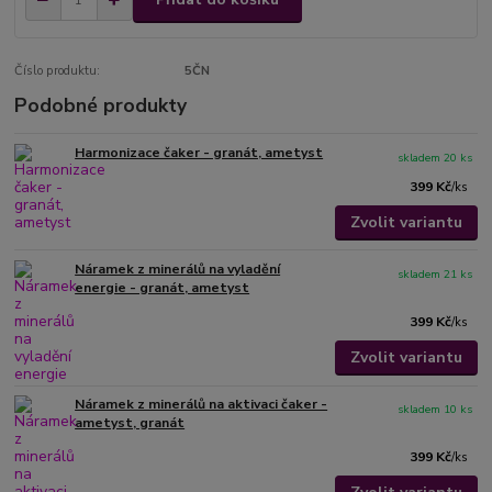
Číslo produktu:
5ČN
Podobné produkty
Harmonizace čaker - granát, ametyst
skladem 20 ks
399 Kč
/
ks
Zvolit variantu
Náramek z minerálů na vyladění
skladem 21 ks
energie - granát, ametyst
399 Kč
/
ks
Zvolit variantu
Náramek z minerálů na aktivaci čaker -
skladem 10 ks
ametyst, granát
399 Kč
/
ks