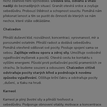
nichž zdánlivě není východisko.
Dodává sílu, odvahu a vnáší
naději
do beznadějných situací. Granát otevírá srdce a zvyšuje
sebedůvěru. Probouzí štědrost a schopnost soucitu. Pomáhá nám
překonat lenost a tím se pustit do činností do kterých se nám
nechce, které stále odkládáme.
Chalcedon
Přináší duševní klid, rozvážnost, koncentraci, vyrovnanost, mír a
porozumění ostatním. Přináší radost a dodává sebedůvěru.
Pomáhá otevřeně sdělovat své pocity. Posiluje spojení sama se
sebou.
Zajišťuje velkou oporu a zdroj síly.
Umožňuje svobodné
vyjadřování myšlenek a pocitů. Otevírá cestu ke kontaktu s
vyššími energiemi. Působí proti potlačování pocitů pramenících ze
strachu, že budeme souzeni a odsouzeni.
Chalcedon citlivě
odstraňuje pocity starých křivd a podněcuje k novému
způsobu vyjadřování.
Očišťuje krční čakru a odstraňuje pocity
,,dušení,, a tlaku na hrudi.
Karneol
Karneol je plný životní síly a přináší tvořivost a
sebedůvěru. Podporuje obnovení vitality, motivace a koncentrace.