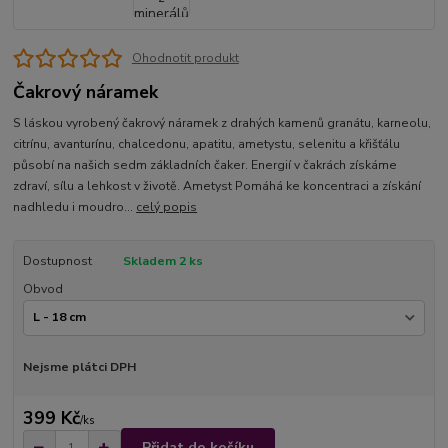
Ohodnotit produkt
Čakrový náramek
S láskou vyrobený čakrový náramek z drahých kamenů granátu, karneolu,
citrínu, avanturínu, chalcedonu, apatitu, ametystu, selenitu a křišťálu
působí na našich sedm základních čaker. Energií v čakrách získáme
zdraví, sílu a lehkost v životě. Ametyst Pomáhá ke koncentraci a získání
nadhledu i moudro...
celý popis
Dostupnost
Skladem 2 ks
Obvod
Nejsme plátci DPH
399 Kč
/
ks
Přidat do košíku