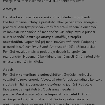
Energií v čakrách získáme zdraví, sílu a lehkost v životě.
Ametyst
Pomáhá
ke koncentraci a získání nadhledu i moudrosti
.
Posiluje rodinné vztahy a přátelství. Blokuje negativní energie v
prostředí. Ametyst přispívá k rozšíření stavů vědomí a duchovní
vnímavosti. Napomáhá při meditacích. Uklidňuje mysl a přináší
hlubší poznání.
Zmírňuje obavy a umožňuje zlepšit
soustředění.
Napomáhá přijímání nových myšlenek. Podporuje
uskutečnit své záměry v životě. Ametyst přináší božskou lásku.
Pomáhá rozvíjet intuici a podporuje dospět ke správným
rozhodnutím. Napomáhá ke klidné a jasné mysli. Chrání před zlými
úmysly a mentálními útoky.
Apatit
Pomáhá
v komunikaci a sebevyjádření.
Zvyšuje motivaci a
vytvářejí rezervy energie. Vyvolává otevřenost, usnadňuje kontakt
s ostatními lidmi, podněcuje k otevřenému jednání. Potlačuje
lhostejnost a nepřátelství. Odstraňuje negativní
postoje.
Povzbuzuje tvůrčí schopnosti a intelekt.
Apatit
rozšiřuje vědomí, tiší lítost a zlost. Snižuje podrážděnost a
překonává citové vyčerpání. Odstraňuje zklamání a podporuje