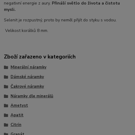
negativní energie z aury.
Přináší světlo do života a čistotu
mysli.
Selenit je rozpustný, proto by neměl přijít do styku s vodou.
Velikost korálků 8 mm.
Zboží zařazeno v kategoriích
Minerální náramky
Dámské náramky
Čakrové náramky
Náramky dle minerálů
Ametyst
Apatit
Citrín
Granát