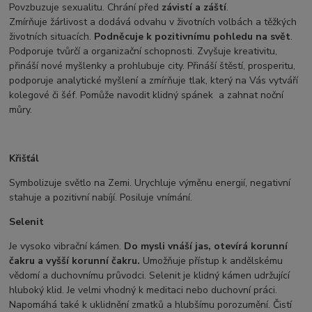
Povzbuzuje sexualitu. Chrání před
závistí
a
záští
.
Zmírňuje žárlivost a dodává odvahu v životních volbách a těžkých
životních situacích.
Podněcuje k pozitivnímu pohledu na svět
.
Podporuje tvůrčí a organizační schopnosti. Zvyšuje kreativitu,
přináší nové myšlenky a prohlubuje city. Přináší štěstí, prosperitu,
podporuje analytické myšlení a zmírňuje tlak, který na Vás vytváří
kolegové či šéf. Pomůže navodit klidný spánek
a zahnat noční
můry.
Křišťál
Symbolizuje světlo na Zemi. Urychluje výměnu energií, negativní
stahuje a pozitivní nabíjí. Posiluje vnímání.
Selenit
Je vysoko vibrační kámen.
Do mysli vnáší jas, otevírá korunní
čakru a vyšší
korunní čakru.
Umožňuje přístup k andělskému
vědomí a duchovnímu průvodci. Selenit je klidný kámen udržující
hluboký klid. Je velmi vhodný k meditaci nebo duchovní práci.
Napomáhá také k uklidnění zmatků a hlubšímu porozumění. Čistí