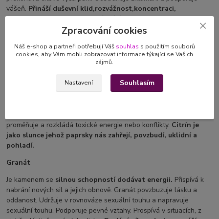
vášeň.
Přináší duševní klid,
rozvážnost,koncentraci,
vyrovnanost.
Podporuje vyjadřování.
Zpracování cookies
Citrín
Náš e-shop a partneři potřebují Váš
souhlas
s použitím souborů
Pomáhá rozvíjet intelektuální a tvůrčí schopnosti, nalézt řešení při
cookies, aby Vám mohli zobrazovat informace týkající se Vašich
zájmů.
začátcích nových projektů. Pomáhá
překonat strach,
nespokojenost a
neklid
. Podporuje schopnost komunikace.
Souhlasím
Nastavení
Citrín symbolizuje pohodu, mírnost, laskavost a teplo domova.
Pomáhá ovládat emoce. Přináší radost do života. Uklidňuje a
dodává energii. Přináší příjemný pocit hojnosti a prosperity.
Funguje jako silný čistič a nástroj pro regeneraci. Pohlcuje,
proměňuje a rozkládá toxické energie nebo konflikty.
Citrín je
jako slunce jehož paprsky nás zahřejí, povzbudí, uklidní a
pohladí.
Granát
Je kamenem se
silnou schopností dodávat energii.
Přispívá k
nabrání nových sil a jejich obnově. Granát povzbuzuje lásku a
oddanost. Udržuje v rovnováze sexuální touhu a napravuje
sexuální touhu. Podporuje pevné vztahy. Prospívá v situacích, z