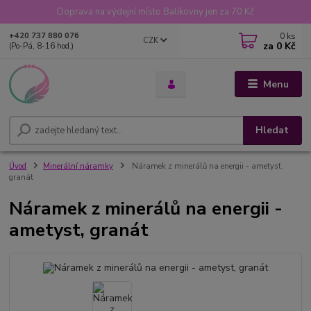
Doprava na výdejní místo Balíkovny jen za 70 Kč
0
ks
+420 737 880 076
CZK
za
0 Kč
(Po-Pá, 8-16 hod.)
Menu
Hledat
Úvod
Minerální náramky
Náramek z minerálů na energii - ametyst,
granát
Náramek z minerálů na energii -
ametyst, granát