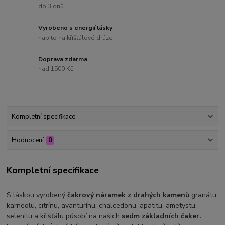
do 3 dnů
Vyrobeno s energií lásky
nabito na kříšťálové drúze
Doprava zdarma
nad 1500 Kč
Kompletní specifikace
Hodnocení
0
Kompletní specifikace
S láskou vyrobený
čakrový náramek z drahých kamenů
granátu,
karneolu, citrínu, avanturínu, chalcedonu, apatitu, ametystu,
selenitu a křišťálu působí na našich
sedm základních čaker.