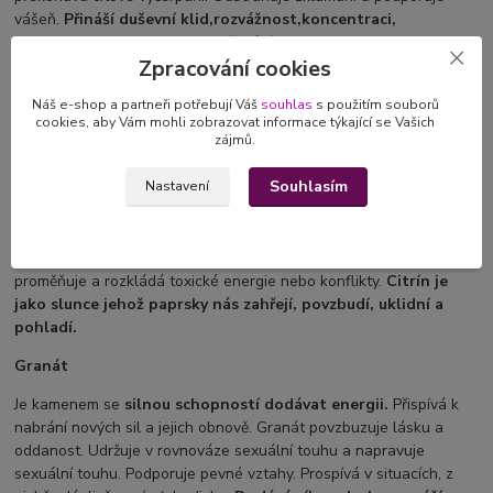
vášeň.
Přináší duševní klid,
rozvážnost,koncentraci,
vyrovnanost.
Podporuje vyjadřování.
Zpracování cookies
Citrín
Náš e-shop a partneři potřebují Váš
souhlas
s použitím souborů
Pomáhá rozvíjet intelektuální a tvůrčí schopnosti, nalézt řešení při
cookies, aby Vám mohli zobrazovat informace týkající se Vašich
zájmů.
začátcích nových projektů. Pomáhá
překonat strach,
nespokojenost a
neklid
. Podporuje schopnost komunikace.
Souhlasím
Nastavení
Citrín symbolizuje pohodu, mírnost, laskavost a teplo domova.
Pomáhá ovládat emoce. Přináší radost do života. Uklidňuje a
dodává energii. Přináší příjemný pocit hojnosti a prosperity.
Funguje jako silný čistič a nástroj pro regeneraci. Pohlcuje,
proměňuje a rozkládá toxické energie nebo konflikty.
Citrín je
jako slunce jehož paprsky nás zahřejí, povzbudí, uklidní a
pohladí.
Granát
Je kamenem se
silnou schopností dodávat energii.
Přispívá k
nabrání nových sil a jejich obnově. Granát povzbuzuje lásku a
oddanost. Udržuje v rovnováze sexuální touhu a napravuje
sexuální touhu. Podporuje pevné vztahy. Prospívá v situacích, z