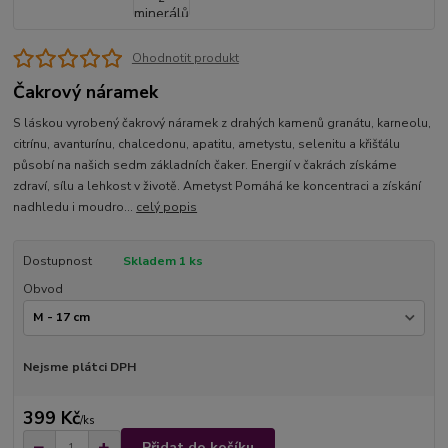
Ohodnotit produkt
Čakrový náramek
S láskou vyrobený čakrový náramek z drahých kamenů granátu, karneolu,
citrínu, avanturínu, chalcedonu, apatitu, ametystu, selenitu a křišťálu
působí na našich sedm základních čaker. Energií v čakrách získáme
zdraví, sílu a lehkost v životě. Ametyst Pomáhá ke koncentraci a získání
nadhledu i moudro...
celý popis
Dostupnost
Skladem 1 ks
Obvod
Nejsme plátci DPH
399 Kč
/
ks
Přidat do košíku