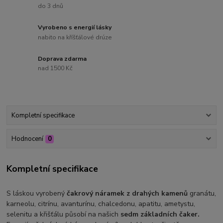
do 3 dnů
Vyrobeno s energií lásky
nabito na kříšťálové drúze
Doprava zdarma
nad 1500 Kč
Kompletní specifikace
Hodnocení
0
Kompletní specifikace
S láskou vyrobený
čakrový náramek z drahých kamenů
granátu,
karneolu, citrínu, avanturínu, chalcedonu, apatitu, ametystu,
selenitu a křišťálu působí na našich
sedm základních čaker.