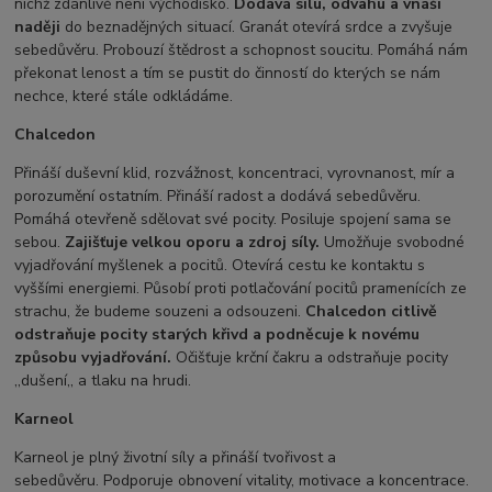
nichž zdánlivě není východisko.
Dodává sílu, odvahu a vnáší
naději
do beznadějných situací. Granát otevírá srdce a zvyšuje
sebedůvěru. Probouzí štědrost a schopnost soucitu. Pomáhá nám
překonat lenost a tím se pustit do činností do kterých se nám
nechce, které stále odkládáme.
Chalcedon
Přináší duševní klid, rozvážnost, koncentraci, vyrovnanost, mír a
porozumění ostatním. Přináší radost a dodává sebedůvěru.
Pomáhá otevřeně sdělovat své pocity. Posiluje spojení sama se
sebou.
Zajišťuje velkou oporu a zdroj síly.
Umožňuje svobodné
vyjadřování myšlenek a pocitů. Otevírá cestu ke kontaktu s
vyššími energiemi. Působí proti potlačování pocitů pramenících ze
strachu, že budeme souzeni a odsouzeni.
Chalcedon citlivě
odstraňuje pocity starých křivd a podněcuje k novému
způsobu vyjadřování.
Očišťuje krční čakru a odstraňuje pocity
,,dušení,, a tlaku na hrudi.
Karneol
Karneol je plný životní síly a přináší tvořivost a
sebedůvěru. Podporuje obnovení vitality, motivace a koncentrace.