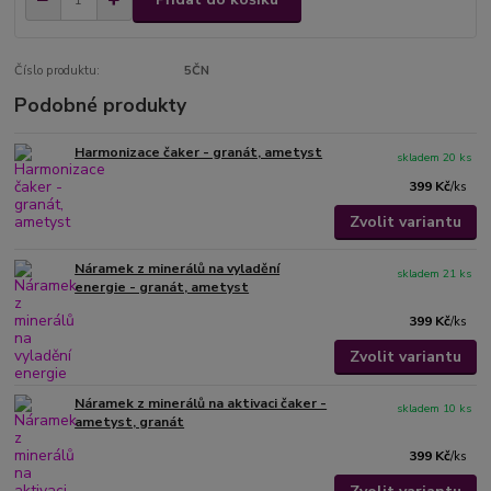
Číslo produktu:
5ČN
Podobné produkty
Harmonizace čaker - granát, ametyst
skladem 20 ks
399 Kč
/
ks
Zvolit variantu
Náramek z minerálů na vyladění
skladem 21 ks
energie - granát, ametyst
399 Kč
/
ks
Zvolit variantu
Náramek z minerálů na aktivaci čaker -
skladem 10 ks
ametyst, granát
399 Kč
/
ks