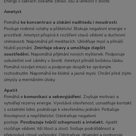
Energií v čakrách získáme zdraví, sílu a lehkost v životě.
Ametyst
Pomáhá
ke koncentraci a získání nadhledu i moudrosti
.
Posiluje rodinné vztahy a přátelství. Blokuje negativní energie v
prostředí. Ametyst přispívá k rozšíření stavů vědomí a duchovní
vnímavosti. Napomáhá při meditacích. Uklidňuje mysl a přináší
hlubší poznání.
Zmírňuje obavy a umožňuje zlepšit
soustředění.
Napomáhá přijímání nových myšlenek. Podporuje
uskutečnit své záměry v životě. Ametyst přináší božskou lásku.
Pomáhá rozvíjet intuici a podporuje dospět ke správným
rozhodnutím. Napomáhá ke klidné a jasné mysli. Chrání před zlými
úmysly a mentálními útoky.
Apatit
Pomáhá
v komunikaci a sebevyjádření.
Zvyšuje motivaci a
vytvářejí rezervy energie. Vyvolává otevřenost, usnadňuje kontakt
s ostatními lidmi, podněcuje k otevřenému jednání. Potlačuje
lhostejnost a nepřátelství. Odstraňuje negativní
postoje.
Povzbuzuje tvůrčí schopnosti a intelekt.
Apatit
rozšiřuje vědomí, tiší lítost a zlost. Snižuje podrážděnost a
překonává citové vyčerpání. Odstraňuje zklamání a podporuje