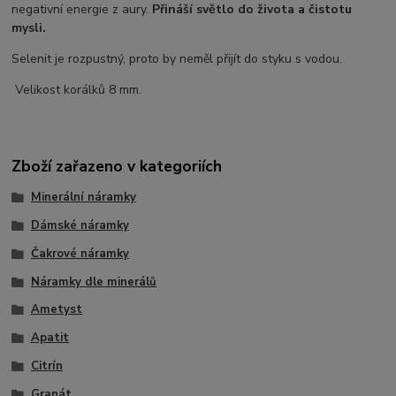
negativní energie z aury.
Přináší světlo do života a čistotu
mysli.
Selenit je rozpustný, proto by neměl přijít do styku s vodou.
Velikost korálků 8 mm.
Zboží zařazeno v kategoriích
Minerální náramky
Dámské náramky
Čakrové náramky
Náramky dle minerálů
Ametyst
Apatit
Citrín
Granát