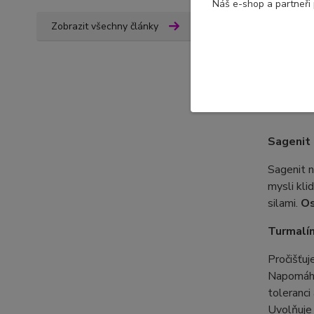
Náš e-shop a partneři
Zobrazit všechny články
Komple
S láskou
Sagenit
Sagenit
mysli kli
silami.
Os
Turmalí
Pročišťuj
Napomáhá 
toleranci
Uvolňuje 