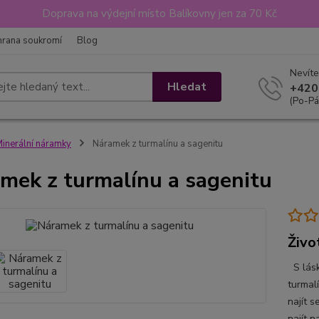
Doprava na výdejní místo Balíkovny jen za 70 Kč
hrana soukromí
Blog
Nevíte
Hledat
+420
(Po-Pá
inerální náramky
Náramek z turmalínu a sagenitu
mek z turmalínu a sagenitu
Život
S lásk
turmal
najít 
najít n