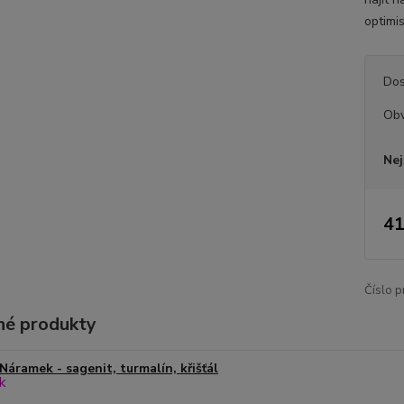
optimi
Dos
Ob
Nej
41
Číslo p
é produkty
Náramek - sagenit, turmalín, křišťál