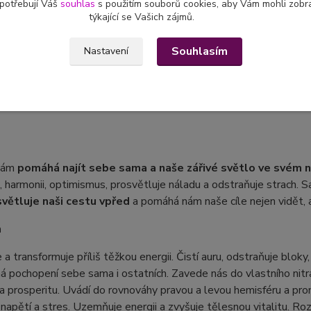
 potřebují Váš
souhlas
s použitím souborů cookies, aby Vám mohli zobr
týkající se Vašich zájmů.
tní specifikace
Souhlasím
Nastavení
 vyrobený náramek
z minerálních korálků
sagenitu a turmalínu 
 nám
pomáhá najít sebe sama a naše zářivé světlo ve svém n
d, harmonii, optimismus, prosvětluje náladu a odstraňuje strach. 
větluje naši cestu vpřed
a pomáhá nám naše cíle nejen vidět, a
n
e a transformuje příliš těžkou energii. Čistí auru, odstraňuje bloky
pochopení sebe sama i ostatních. Zavede nás do vlastního nitra,
 a prosperitu. Uvádí do rovnováhy pravou a levou hemisféru a pro
napětí a stres. Uzemňuje energii a zvyšuje tělesnou vitalitu. Rozv