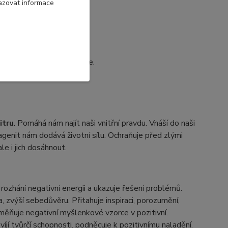
azovat informace
vám pomůže realizovat cíle.
itru
. Pomáhá nám najít naši vnitřní pravdu. Vnáší do naši
Sagenit nám dodává životní sílu. Ochraňuje před zlými
le i jich dosáhnout.
, rozhání negativní energii a ukazuje řešení problémů.
 zvýší sebedůvěru. Přitahuje inspiraci, porozumění,
měňuje negativní myšlenkové vzorce v pozitivní.
íjí tvůrčí schopnosti. podněcuje k pozitivnímu naladění.