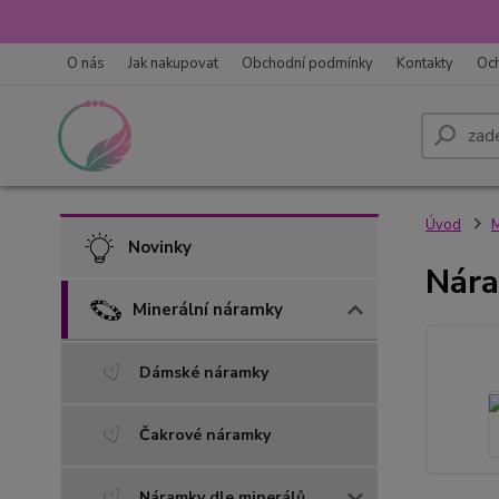
O nás
Jak nakupovat
Obchodní podmínky
Kontakty
Oc
Úvod
M
Novinky
Nára
Minerální náramky
Dámské náramky
Čakrové náramky
Náramky dle minerálů