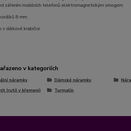
řed zářením mobilních telefonů elektromagnetickým smogem.
 korálků 8 mm.
 v dárkové krabičce.
zařazeno v kategoriích
ální náramky
Dámské náramky
Nára
it (rutil v křemeni)
Turmalín