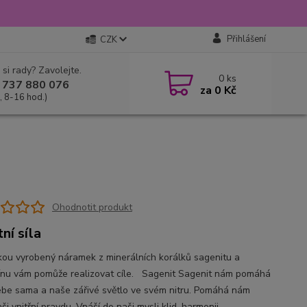
Přihlášení
CZK
 si rady? Zavolejte.
0
ks
 737 880 076
za
0 Kč
, 8-16 hod.)
Ohodnotit produkt
ní síla
ou vyrobený náramek z minerálních korálků sagenitu a
ínu vám pomůže realizovat cíle. Sagenit Sagenit nám pomáhá
sebe sama a naše zářivé světlo ve svém nitru. Pomáhá nám
aši vnitřní pravdu. Vnáší do naši mysli klid, harmonii,