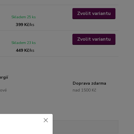
Zvolit variantu
Skladem 25 ks
399 Kč
/
ks
Zvolit variantu
Skladem 23 ks
449 Kč
/
ks
rgií
Doprava zdarma
lové
nad 1500 Kč
Hodnocení
0