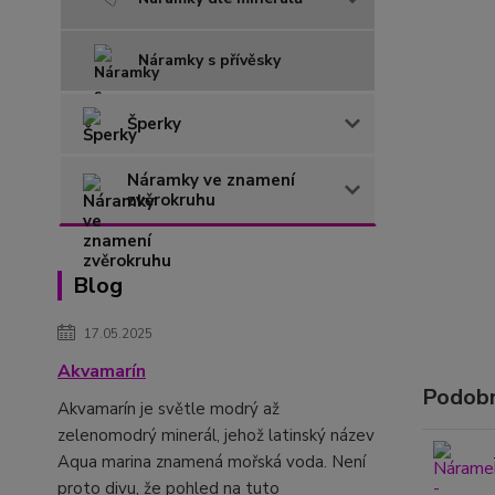
Náramky s přívěsky
Šperky
Náramky ve znamení
zvěrokruhu
Blog
17.05.2025
Akvamarín
Podobn
Akvamarín je světle modrý až
zelenomodrý minerál, jehož latinský název
Aqua marina znamená mořská voda. Není
proto divu, že pohled na tuto