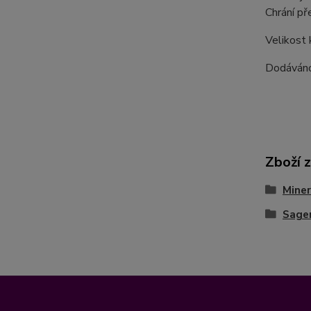
Chrání p
Velikost
Dodáváno
Zboží 
Miner
Sagen