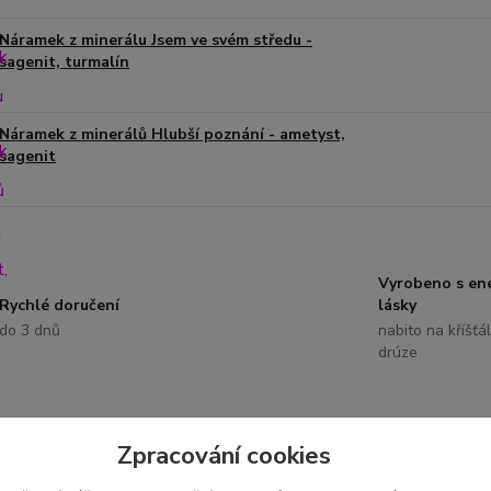
Náramek z minerálu Jsem ve svém středu -
sagenit, turmalín
Náramek z minerálů Hlubší poznání - ametyst,
sagenit
Vyrobeno s ene
Rychlé doručení
lásky
do 3 dnů
nabito na kříšťá
drúze
Zpracování cookies
etní specifikace