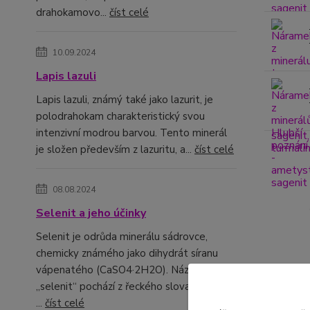
drahokamovo...
číst celé
10.09.2024
Lapis lazuli
Lapis lazuli, známý také jako lazurit, je
polodrahokam charakteristický svou
intenzivní modrou barvou. Tento minerál
je složen především z lazuritu, a...
číst celé
08.08.2024
Selenit a jeho účinky
Selenit je odrůda minerálu sádrovce,
chemicky známého jako dihydrát síranu
vápenatého (CaSO4·2H2O). Název
„selenit“ pochází z řeckého slova „selene“,
Kompl
...
číst celé