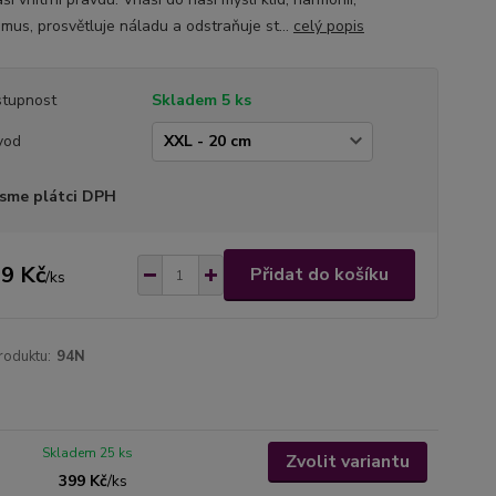
smus, prosvětluje náladu a odstraňuje st...
celý popis
tupnost
Skladem 5 ks
vod
sme plátci DPH
9 Kč
Přidat do košíku
/
ks
roduktu:
94N
Skladem 25 ks
Zvolit variantu
399 Kč
/
ks