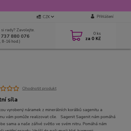
Přihlášení
CZK
 si rady? Zavolejte.
0
ks
 737 880 076
za
0 Kč
, 8-16 hod.)
Ohodnotit produkt
ní síla
ou vyrobený náramek z minerálních korálků sagenitu a
ínu vám pomůže realizovat cíle. Sagenit Sagenit nám pomáhá
sebe sama a naše zářivé světlo ve svém nitru. Pomáhá nám
aši vnitřní pravdu. Vnáší do naši mysli klid, harmonii,