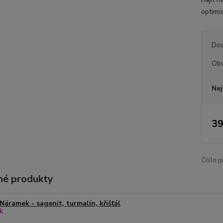
optimi
Dos
Ob
Nej
39
Číslo p
é produkty
Náramek - sagenit, turmalín, křišťál