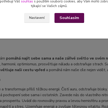
 potřebují Váš
souhlas
s použitím souborů cookies, aby Vám mohli zobr
týkající se Vašich zájmů.
tní specifikace
Souhlasím
Nastavení
 vyrobený náramek
z minerálních korálků
sagenitu a turmalínu 
 nám
pomáhá najít sebe sama a naše zářivé světlo ve svém n
d, harmonii, optimismus, prosvětluje náladu a odstraňuje strach. 
větluje naši cestu vpřed
a pomáhá nám naše cíle nejen vidět, a
n
e a transformuje příliš těžkou energii. Čistí auru, odstraňuje bloky
pochopení sebe sama i ostatních. Zavede nás do vlastního nitra,
 a prosperitu. Uvádí do rovnováhy pravou a levou hemisféru a pro
napětí a stres. Uzemňuje energii a zvyšuje tělesnou vitalitu. Rozv