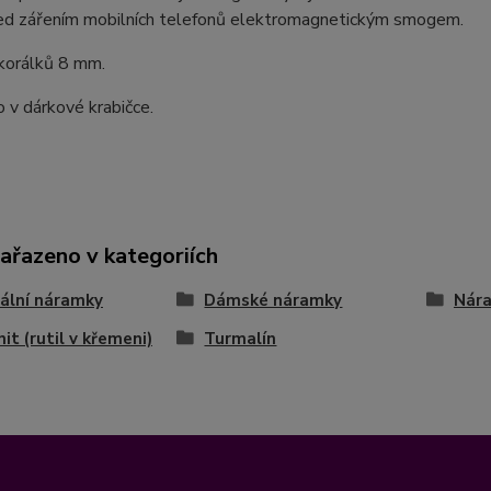
řed zářením mobilních telefonů elektromagnetickým smogem.
 korálků 8 mm.
 v dárkové krabičce.
zařazeno v kategoriích
ální náramky
Dámské náramky
Nára
it (rutil v křemeni)
Turmalín