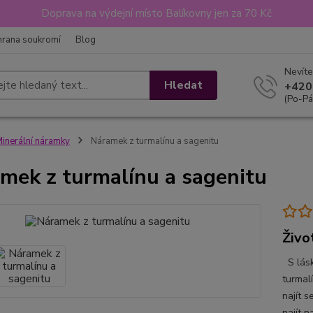
Doprava na výdejní místo Balíkovny jen za 70 Kč
hrana soukromí
Blog
Nevíte
Hledat
+420
(Po-Pá
inerální náramky
Náramek z turmalínu a sagenitu
mek z turmalínu a sagenitu
Život
S lásk
turmal
najít 
najít n