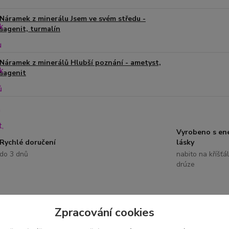
Náramek z minerálu Jsem ve svém středu -
sagenit, turmalín
Náramek z minerálů Hlubší poznání - ametyst,
sagenit
Vyrobeno s ene
Rychlé doručení
lásky
do 3 dnů
nabito na kříšťá
drúze
Zpracování cookies
etní specifikace