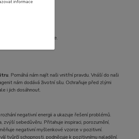
azovat informace
vám pomůže realizovat cíle.
itru
. Pomáhá nám najít naši vnitřní pravdu. Vnáší do naši
Sagenit nám dodává životní sílu. Ochraňuje před zlými
le i jich dosáhnout.
, rozhání negativní energii a ukazuje řešení problémů.
 zvýší sebedůvěru. Přitahuje inspiraci, porozumění,
měňuje negativní myšlenkové vzorce v pozitivní.
íjí tvůrčí schopnosti. podněcuje k pozitivnímu naladění.