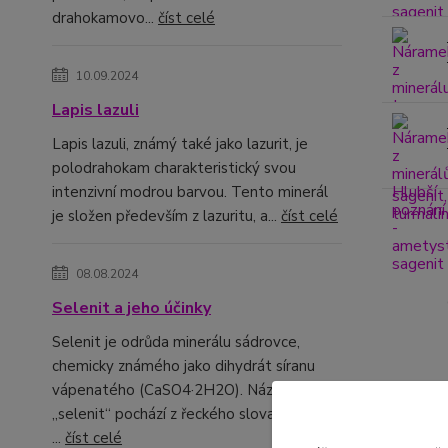
drahokamovo...
číst celé
10.09.2024
Lapis lazuli
Lapis lazuli, známý také jako lazurit, je
polodrahokam charakteristický svou
intenzivní modrou barvou. Tento minerál
je složen především z lazuritu, a...
číst celé
08.08.2024
Selenit a jeho účinky
Selenit je odrůda minerálu sádrovce,
chemicky známého jako dihydrát síranu
vápenatého (CaSO4·2H2O). Název
„selenit“ pochází z řeckého slova „selene“,
Kompl
...
číst celé