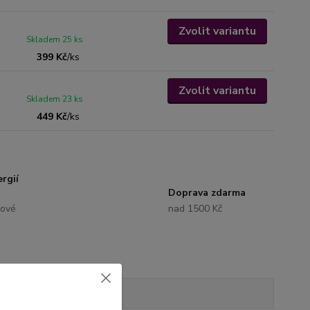
Zvolit variantu
Skladem 25 ks
399 Kč
/
ks
Zvolit variantu
Skladem 23 ks
449 Kč
/
ks
rgií
Doprava zdarma
lové
nad 1500 Kč
Hodnocení
0