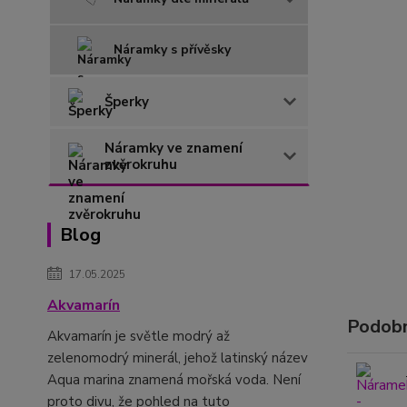
Náramky s přívěsky
Šperky
Náramky ve znamení
zvěrokruhu
Blog
17.05.2025
Akvamarín
Podobn
Akvamarín je světle modrý až
zelenomodrý minerál, jehož latinský název
Aqua marina znamená mořská voda. Není
proto divu, že pohled na tuto