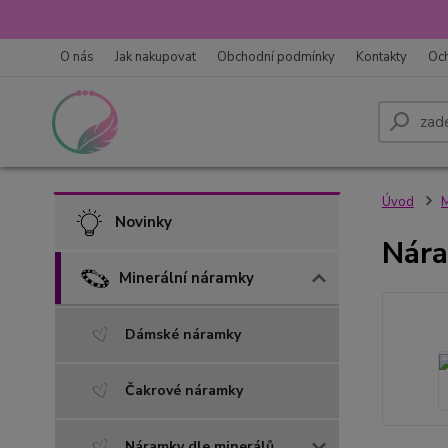
O nás
Jak nakupovat
Obchodní podmínky
Kontakty
Oc
Úvod
M
Novinky
Nára
Minerální náramky
Dámské náramky
Čakrové náramky
Náramky dle minerálů