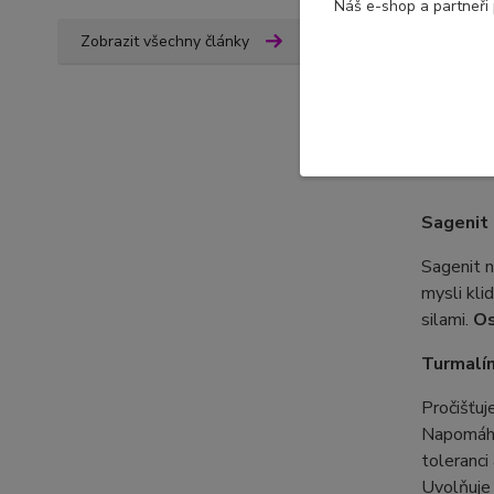
Náš e-shop a partneři
Zobrazit všechny články
Komple
S láskou
Sagenit
Sagenit
mysli kli
silami.
Os
Turmalí
Pročišťuj
Napomáhá 
toleranci
Uvolňuje 