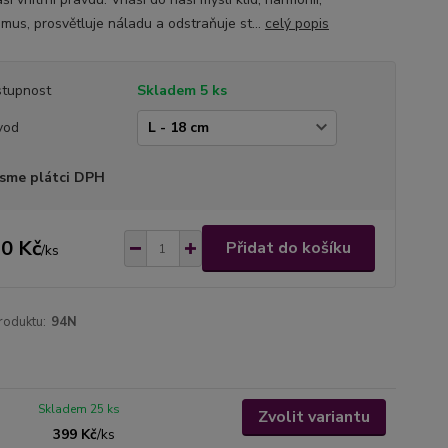
smus, prosvětluje náladu a odstraňuje st...
celý popis
tupnost
Skladem 5 ks
vod
sme plátci DPH
0 Kč
Přidat do košíku
/
ks
roduktu:
94N
Skladem 25 ks
Zvolit variantu
399 Kč
/
ks