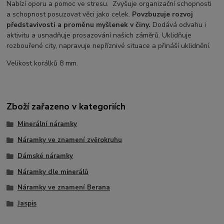
Nabízí oporu a pomoc ve stresu. Zvyšuje organizační schopnosti
a schopnost posuzovat věci jako celek.
Povzbuzuje rozvoj
představivosti a proměnu myšlenek v činy.
Dodává odvahu i
aktivitu a usnadňuje prosazování našich záměrů. Uklidňuje
rozbouřené city, napravuje nepříznivé situace a přináší uklidnění.
Velikost korálků 8 mm.
Zboží zařazeno v kategoriích
Minerální náramky
Náramky ve znamení zvěrokruhu
Dámské náramky
Náramky dle minerálů
Náramky ve znamení Berana
Jaspis