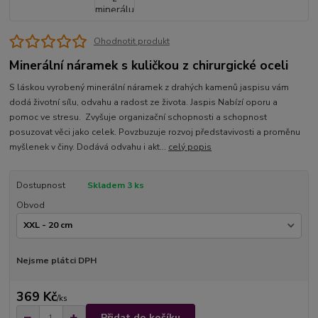
Ohodnotit produkt
Minerální náramek s kuličkou z chirurgické oceli
S láskou vyrobený minerální náramek z drahých kamenů jaspisu vám
dodá životní sílu, odvahu a radost ze života. Jaspis Nabízí oporu a
pomoc ve stresu. Zvyšuje organizační schopnosti a schopnost
posuzovat věci jako celek. Povzbuzuje rozvoj představivosti a proměnu
myšlenek v činy. Dodává odvahu i akt...
celý popis
Dostupnost
Skladem 3 ks
Obvod
Nejsme plátci DPH
369 Kč
/
ks
Přidat do košíku