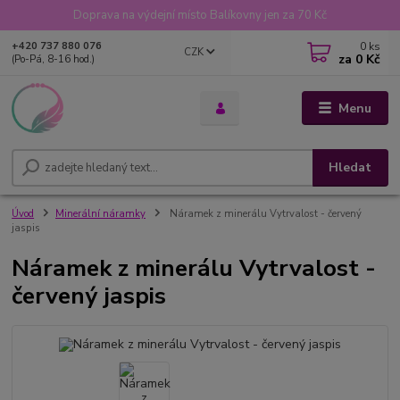
Doprava na výdejní místo Balíkovny jen za 70 Kč
0
ks
+420 737 880 076
CZK
za
0 Kč
(Po-Pá, 8-16 hod.)
Menu
Hledat
Úvod
Minerální náramky
Náramek z minerálu Vytrvalost - červený
jaspis
Náramek z minerálu Vytrvalost -
červený jaspis