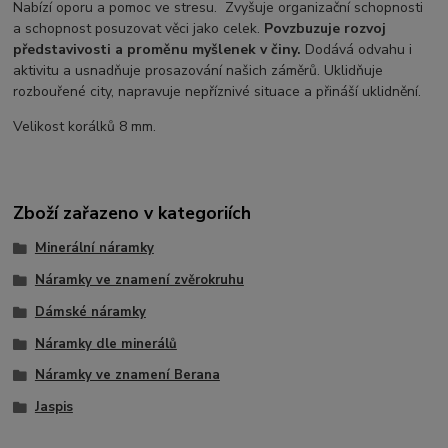
Nabízí oporu a pomoc ve stresu. Zvyšuje organizační schopnosti
a schopnost posuzovat věci jako celek.
Povzbuzuje rozvoj
představivosti a proměnu myšlenek v činy.
Dodává odvahu i
aktivitu a usnadňuje prosazování našich záměrů. Uklidňuje
rozbouřené city, napravuje nepříznivé situace a přináší uklidnění.
Velikost korálků 8 mm.
Zboží zařazeno v kategoriích
Minerální náramky
Náramky ve znamení zvěrokruhu
Dámské náramky
Náramky dle minerálů
Náramky ve znamení Berana
Jaspis