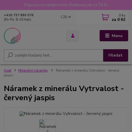
Doprava na výdejní místo Balíkovny jen za 70 Kč
0
ks
+420 737 880 076
CZK
za
0 Kč
(Po-Pá, 8-16 hod.)
Menu
Hledat
Úvod
Minerální náramky
Náramek z minerálu Vytrvalost - červený
jaspis
Náramek z minerálu Vytrvalost -
červený jaspis