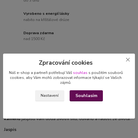
do 3 dnů
Vyrobeno s energií lásky
nabito na kříšťálové drúze
Doprava zdarma
nad 1500 Kč
Zpracování cookies
Kompletní specifikace
Náš e-shop a partneři potřebují Váš
souhlas
s použitím souborů
cookies, aby Vám mohli zobrazovat informace týkající se Vašich
Hodnocení
0
zájmů.
Souhlasím
Nastavení
Kompletní specifikace
S láskou vyrobený
minerální náramek z drahých
kamenů
jaspisu vám dodá životní sílu, odvahu a radost ze života.
Jaspis