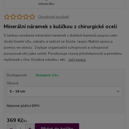
Ohodnotit produkt
Minerální náramek s kuličkou z chirurgické oceli
S láskou vyrobený minerální náramek z drahých kamenů jaspisu vám
dodá životní sílu, odvahu a radost ze života. Jaspis Nabízí oporu a
pomoc ve stresu. Zvyšuje organizační schopnosti a schopnost
posuzovat věci jako celek. Povzbuzuje rozvoj představivosti a proměnu
myšlenek v činy. Dodává odvahu i akt...
celý popis
Dostupnost
Skladem 3 ks
Obvod
Nejsme plátci DPH
369 Kč
/
ks
Přidat do košíku