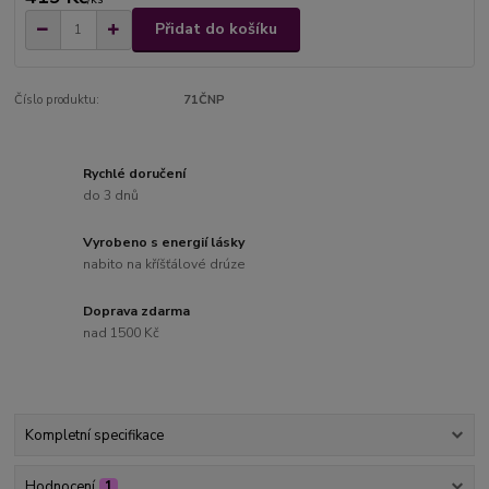
Přidat do košíku
Číslo produktu:
71ČNP
Rychlé doručení
do 3 dnů
Vyrobeno s energií lásky
nabito na kříšťálové drúze
Doprava zdarma
nad 1500 Kč
Kompletní specifikace
Hodnocení
1