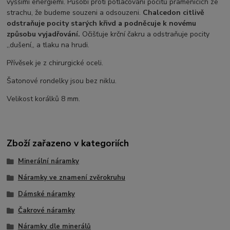
vyššími energiemi. Působí proti potlačování pocitů pramenících ze
strachu, že budeme souzeni a odsouzeni.
Chalcedon citlivě
odstraňuje pocity starých křivd a podněcuje k novému
způsobu vyjadřování.
Očišťuje krční čakru a odstraňuje pocity
,,dušení,, a tlaku na hrudi.
Přívěsek je z chirurgické oceli.
Šatonové rondelky jsou bez niklu.
Velikost korálků 8 mm.
Zboží zařazeno v kategoriích
Minerální náramky
Náramky ve znamení zvěrokruhu
Dámské náramky
Čakrové náramky
Náramky dle minerálů