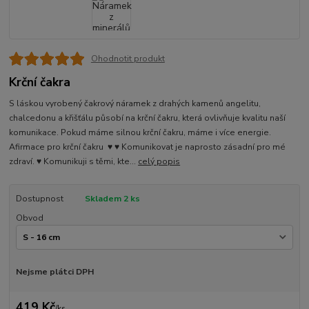
Ohodnotit produkt
Krční čakra
S láskou vyrobený čakrový náramek z drahých kamenů angelitu,
chalcedonu a křišťálu působí na krční čakru, která ovlivňuje kvalitu naší
komunikace. Pokud máme silnou krční čakru, máme i více energie.
Afirmace pro krční čakru ♥ ♥ Komunikovat je naprosto zásadní pro mé
zdraví. ♥ Komunikuji s těmi, kte...
celý popis
Dostupnost
Skladem 2 ks
Obvod
Nejsme plátci DPH
419 Kč
/
ks