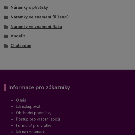
Náramky s přívěsky
Náramky ve znamení Blíženců
Náramky ve znamení Raka
Angelit
Chalcedon
Informace pro zákazníky
O nás
Jak nakupovat
Obchodní podmínky
Postup pro vrácení zboží
Formulář pro vratky
Jak na reklamace