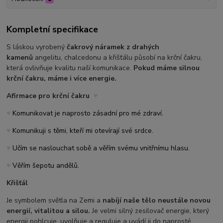
Kompletní specifikace
S láskou vyrobený
čakrový náramek z drahých
kamenů
angelitu, chalcedonu a křišťálu působí na krční čakru,
která ovlivňuje kvalitu naší komunikace.
Pokud máme silnou
krční čakru, máme i více energie.
Afirmace pro krční čakru
♥
♥
Komunikovat je naprosto zásadní pro mé zdraví.
♥
Komunikuji s těmi, kteří mi otevírají své srdce.
♥
Učím se naslouchat sobě a věřím svému vnitřnímu hlasu.
♥
Věřím šepotu andělů.
Křišťál
Je symbolem světla na Zemi a
nabíjí naše tělo neustále novou
energií, vitalitou a silou.
Je velmi silný zesilovač energie, který
energii pohlcuje, uvolňuje a reguluje a uvádí ji do naprosté