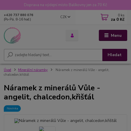
Doprava na výdejní místo Balíkovny jen za 70 Kč
0
ks
+420 737 880 076
CZK
za
0 Kč
(Po-Pá, 8-16 hod.)
Menu
Hledat
Úvod
Minerální náramky
Náramek z minerálů Vůle - angelit,
chalcedon,křišťál
Náramek z minerálů Vůle -
angelit, chalcedon,křišťál
Novinka