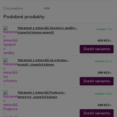
Číslo produktu:
42N
Podobné produkty
Náramek z minerálů Spojení s anděly -
skladem 7 ks
sluneční kámen,angelit
419 Kč
/
ks
Zvolit variantu
Náramek z minerálů na ochranu -
skladem 22 ks
granát, sluneční kámen
399 Kč
/
ks
Zvolit variantu
Náramek z minerálů Podpora -
skladem 14 ks
ametyst, sluneční kámen
449 Kč
/
ks
Zvolit variantu