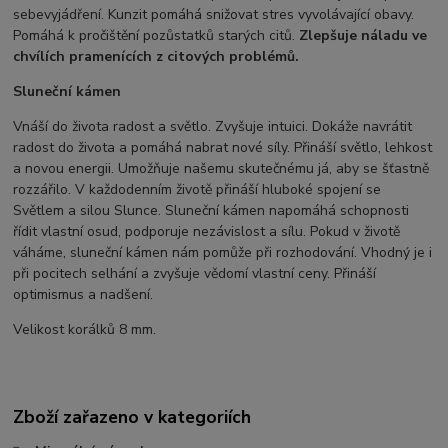
sebevyjádření. Kunzit pomáhá snižovat stres vyvolávající obavy.
Pomáhá k pročištění pozůstatků starých citů.
Zlepšuje náladu ve
chvílích pramenících z citových problémů.
Sluneční kámen
Vnáší do života radost a světlo. Zvyšuje intuici. Dokáže navrátit
radost do života a pomáhá nabrat nové síly. Přináší světlo, lehkost
a novou energii. Umožňuje našemu skutečnému já, aby se šťastně
rozzářilo. V každodenním životě přináší hluboké spojení se
Světlem a silou Slunce. Sluneční kámen napomáhá schopnosti
řídit vlastní osud, podporuje nezávislost a sílu. Pokud v životě
váháme, sluneční kámen nám pomůže při rozhodování. Vhodný je i
při pocitech selhání a zvyšuje vědomí vlastní ceny. Přináší
optimismus a nadšení.
Velikost korálků 8 mm.
Zboží zařazeno v kategoriích