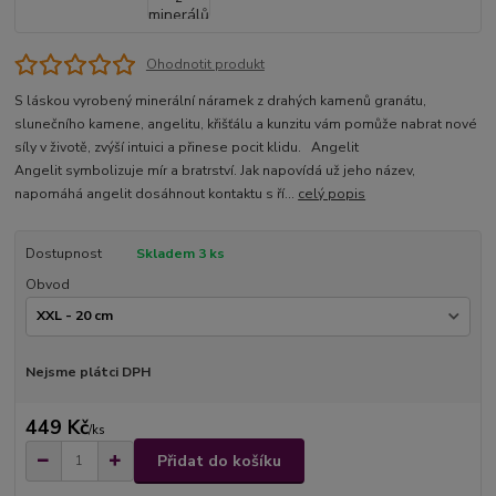
Ohodnotit produkt
S láskou vyrobený minerální náramek z drahých kamenů granátu,
slunečního kamene, angelitu, křišťálu a kunzitu vám pomůže nabrat nové
síly v životě, zvýší intuici a přinese pocit klidu. Angelit
Angelit symbolizuje mír a bratrství. Jak napovídá už jeho název,
napomáhá angelit dosáhnout kontaktu s ří...
celý popis
Dostupnost
Skladem 3 ks
Obvod
Nejsme plátci DPH
449 Kč
/
ks
Přidat do košíku