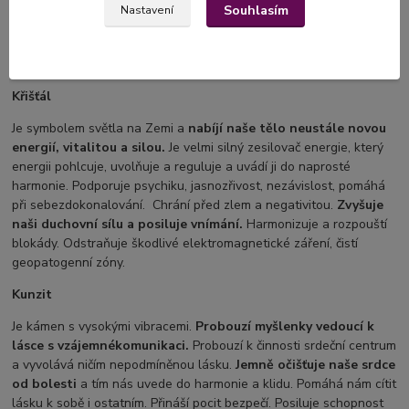
naději
do beznadějných situací. Granát otevírá srdce a zvyšuje
Souhlasím
Nastavení
sebedůvěru. Probouzí štědrost a schopnost soucitu. Pomáhá nám
překonat lenost a tím se pustit do činností do kterých se nám
nechce, které stále odkládáme.
Křišťál
Je symbolem světla na Zemi a
nabíjí naše tělo neustále novou
energií, vitalitou a silou.
Je velmi silný zesilovač energie, který
energii pohlcuje, uvolňuje a reguluje a uvádí ji do naprosté
harmonie. Podporuje psychiku, jasnozřivost, nezávislost, pomáhá
při sebezdokonalování. Chrání před zlem a negativitou.
Zvyšuje
naši duchovní sílu a posiluje vnímání.
Harmonizuje a rozpouští
blokády. Odstraňuje škodlivé elektromagnetické záření, čistí
geopatogenní zóny.
Kunzit
Je kámen s vysokými vibracemi.
Probouzí myšlenky vedoucí k
lásce s vzájemné
komunikaci.
Probouzí k činnosti srdeční centrum
a vyvolává ničím nepodmíněnou lásku.
Jemně očišťuje naše srdce
od bolesti
a tím nás uvede do harmonie a klidu. Pomáhá nám cítit
lásku k sobě i ostatním. Přináší pocit bezpečí. Posiluje schopnost