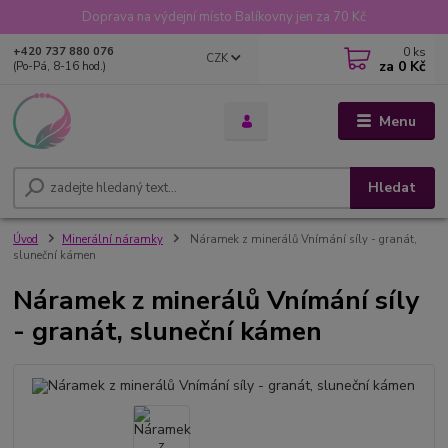
Doprava na výdejní místo Balíkovny jen za 70 Kč
0
ks
+420 737 880 076
CZK
za
0 Kč
(Po-Pá, 8-16 hod.)
Menu
Hledat
Úvod
Minerální náramky
Náramek z minerálů Vnímání síly - granát,
sluneční kámen
Náramek z minerálů Vnímání síly
- granát, sluneční kámen