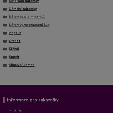
Minerální náramky
Dámské náramky
Náramky dle minerálů
Náramky ve znamení Lva
Angelit
Granát
Křišťál
Kunzit
Sluneční kámen
Informace pro zákazníky
O nás