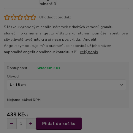
Ohodnotit produkt
S láskou vyrobený minerální náramek z drahých kamenů granátu,
slunečního kamene, angelitu, křišťálu a kunzitu vám pomůže nabrat nové
síly v životě, zvýší intuici a přinese pocit klidu. Angelit
Angelit symbolizuje mír a bratrství. Jak napovídá už jeho název,
napomáhá angelit dosáhnout kontaktu s ří...
celý popis
Dostupnost
Skladem 3 ks
Obvod
Nejsme plátci DPH
439 Kč
/
ks
Přidat do košíku