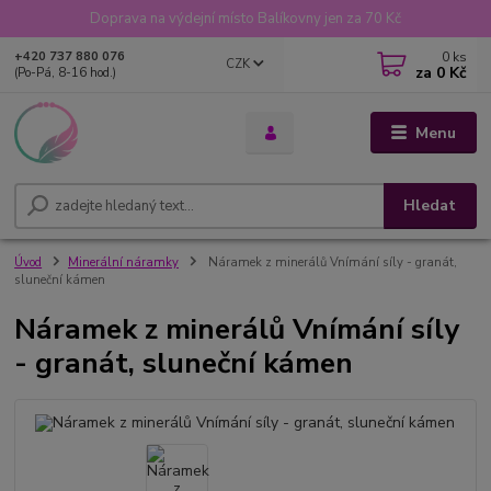
Doprava na výdejní místo Balíkovny jen za 70 Kč
0
ks
+420 737 880 076
CZK
za
0 Kč
(Po-Pá, 8-16 hod.)
Menu
Hledat
Úvod
Minerální náramky
Náramek z minerálů Vnímání síly - granát,
sluneční kámen
Náramek z minerálů Vnímání síly
- granát, sluneční kámen