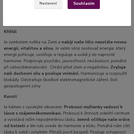
naději
do beznadějných situací. Granát otevírá srdce a zvyšuje
Souhlasím
Nastavení
sebedůvěru. Probouzí štědrost a schopnost soucitu. Pomáhá nám
překonat lenost a tím se pustit do činností do kterých se nám
nechce, které stále odkládáme.
Křišťál
Je symbolem světla na Zemi a
nabíjí naše tělo neustále novou
energií, vitalitou a silou.
Je velmi silný zesilovač energie, který
energii pohlcuje, uvolňuje a reguluje a uvádí ji do naprosté
harmonie. Podporuje psychiku, jasnozřivost, nezávislost, pomáhá
při sebezdokonalování. Chrání před zlem a negativitou.
Zvyšuje
naši duchovní sílu a posiluje vnímání.
Harmonizuje a rozpouští
blokády. Odstraňuje škodlivé elektromagnetické záření, čistí
geopatogenní zóny.
Kunzit
Je kámen s vysokými vibracemi.
Probouzí myšlenky vedoucí k
lásce s vzájemné
komunikaci.
Probouzí k činnosti srdeční centrum
a vyvolává ničím nepodmíněnou lásku.
Jemně očišťuje naše srdce
od bolesti
a tím nás uvede do harmonie a klidu. Pomáhá nám cítit
lásku k sobě i ostatním. Přináší pocit bezpečí. Posiluje schopnost