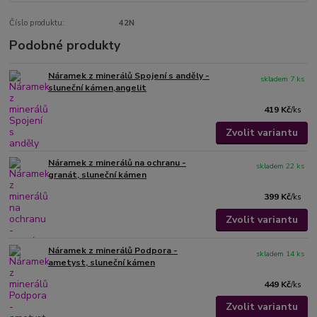
Číslo produktu:
42N
Podobné produkty
Náramek z minerálů Spojení s anděly -
skladem 7 ks
sluneční kámen,angelit
419 Kč
/
ks
Zvolit variantu
Náramek z minerálů na ochranu -
skladem 22 ks
granát, sluneční kámen
399 Kč
/
ks
Zvolit variantu
Náramek z minerálů Podpora -
skladem 14 ks
ametyst, sluneční kámen
449 Kč
/
ks
Zvolit variantu