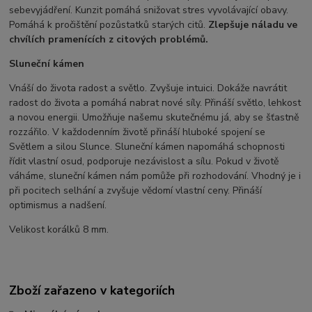
sebevyjádření. Kunzit pomáhá snižovat stres vyvolávající obavy.
Pomáhá k pročištění pozůstatků starých citů.
Zlepšuje náladu ve
chvílích pramenících z citových problémů.
Sluneční kámen
Vnáší do života radost a světlo. Zvyšuje intuici. Dokáže navrátit
radost do života a pomáhá nabrat nové síly. Přináší světlo, lehkost
a novou energii. Umožňuje našemu skutečnému já, aby se šťastně
rozzářilo. V každodenním životě přináší hluboké spojení se
Světlem a silou Slunce. Sluneční kámen napomáhá schopnosti
řídit vlastní osud, podporuje nezávislost a sílu. Pokud v životě
váháme, sluneční kámen nám pomůže při rozhodování. Vhodný je i
při pocitech selhání a zvyšuje vědomí vlastní ceny. Přináší
optimismus a nadšení.
Velikost korálků 8 mm.
Zboží zařazeno v kategoriích