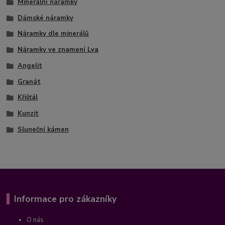
Minerální náramky
Dámské náramky
Náramky dle minerálů
Náramky ve znamení Lva
Angelit
Granát
Křišťál
Kunzit
Sluneční kámen
Informace pro zákazníky
O nás