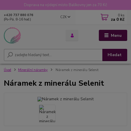
Doprava na výdejní místo Balíkovny jen za 70 Kč
0
ks
+420 737 880 076
CZK
za
0 Kč
(Po-Pá, 8-16 hod.)
Menu
Hledat
Úvod
Minerální náramky
Náramek z minerálu Selenit
Náramek z minerálu Selenit