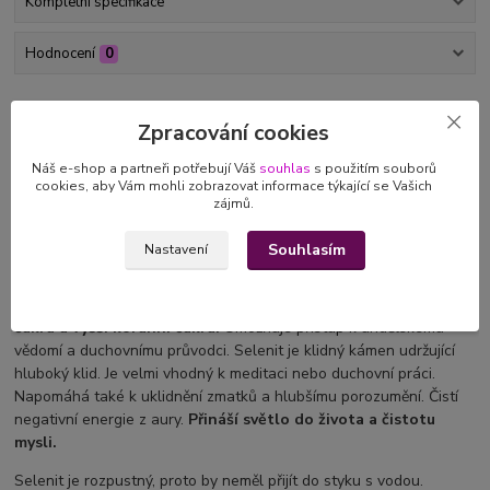
Kompletní specifikace
Hodnocení
0
Kompletní specifikace
Zpracování cookies
S láskou vyrobený
minerální náramek z drahých
Náš e-shop a partneři potřebují Váš
souhlas
s použitím souborů
kamenů
selenitu vám ukáže , že máte v sobě
jedinečnou jiskru
,
cookies, aby Vám mohli zobrazovat informace týkající se Vašich
zájmů.
spektrum silného, jasného světla a uvede Vás do souladu
se svou
duší.
Souhlasím
Nastavení
Selenit
Je vysoko vibrační kámen.
Do mysli vnáší jas, otevírá korunní
čakru a vyšší
korunní čakru.
Umožňuje přístup k andělskému
vědomí a duchovnímu průvodci. Selenit je klidný kámen udržující
hluboký klid. Je velmi vhodný k meditaci nebo duchovní práci.
Napomáhá také k uklidnění zmatků a hlubšímu porozumění. Čistí
negativní energie z aury.
Přináší světlo do života a čistotu
mysli.
Selenit je rozpustný, proto by neměl přijít do styku s vodou.