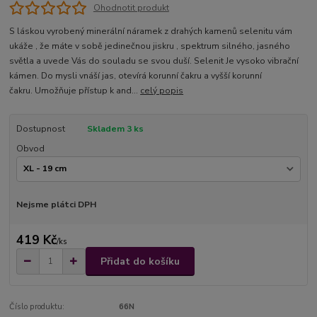
Ohodnotit produkt
S láskou vyrobený minerální náramek z drahých kamenů selenitu vám
ukáže , že máte v sobě jedinečnou jiskru , spektrum silného, jasného
světla a uvede Vás do souladu se svou duší. Selenit Je vysoko vibrační
kámen. Do mysli vnáší jas, otevírá korunní čakru a vyšší korunní
čakru. Umožňuje přístup k and...
celý popis
Dostupnost
Skladem 3 ks
Obvod
Nejsme plátci DPH
419 Kč
/
ks
Přidat do košíku
Číslo produktu:
66N