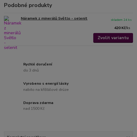
Podobné produkty
Náramek z minerálů Světlo - selenit
skladem 24 ks
420 Kč
/
ks
Zvolit variantu
Rychlé doručení
do 3 dnů
Vyrobeno s energií lásky
nabito na kříšťálové drúze
Doprava zdarma
nad 1500 Kč