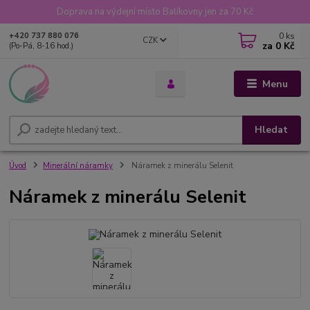
Doprava na výdejní místo Balíkovny jen za 70 Kč
0
ks
+420 737 880 076
CZK
za
0 Kč
(Po-Pá, 8-16 hod.)
Menu
Hledat
Úvod
Minerální náramky
Náramek z minerálu Selenit
Náramek z minerálu Selenit