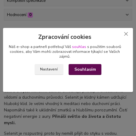
Kompletní specifikace
Hodnocení
0
Kompletní specifikace
Zpracování cookies
S láskou vyrobený
minerální náramek z drahých
Náš e-shop a partneři potřebují Váš
souhlas
s použitím souborů
kamenů
selenitu vám ukáže , že máte v sobě
jedinečnou jiskru
,
cookies, aby Vám mohli zobrazovat informace týkající se Vašich
zájmů.
spektrum silného, jasného světla a uvede Vás do souladu
se svou
duší.
Souhlasím
Nastavení
Selenit
Je vysoko vibrační kámen.
Do mysli vnáší jas, otevírá korunní
čakru a vyšší
korunní čakru.
Umožňuje přístup k andělskému
vědomí a duchovnímu průvodci. Selenit je klidný kámen udržující
hluboký klid. Je velmi vhodný k meditaci nebo duchovní práci.
Napomáhá také k uklidnění zmatků a hlubšímu porozumění. Čistí
negativní energie z aury.
Přináší světlo do života a čistotu
mysli.
Selenit je rozpustný, proto by neměl přijít do styku s vodou.