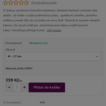
Ohodnotit produkt
S láskou vyrobený minerální náramek z drahých kamenů selenitu vám
ukáže , že máte v sobě jedinečnou jiskru , spektrum silného, jasného
světla a uvede Vás do souladu se svou duší. Selenit Je vysoko vibrační
kámen. Do mysli vnáší jas, otevírá korunní čakru a vyšší korunní
čakru. Umožňuje přístup k and...
celý popis
Dostupnost
Skladem 3 ks
Obvod
Nejsme plátci DPH
399 Kč
/
ks
Přidat do košíku
Číslo produktu:
66N