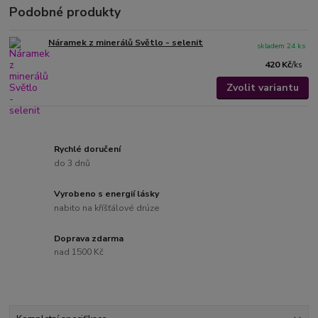
Podobné produkty
Náramek z minerálů Světlo - selenit
skladem 24 ks
420 Kč
/
ks
Zvolit variantu
Rychlé doručení
do 3 dnů
Vyrobeno s energií lásky
nabito na kříšťálové drúze
Doprava zdarma
nad 1500 Kč