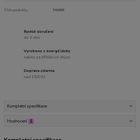
Číslo produktu:
74NRR
Rychlé doručení
do 3 dnů
Vyrobeno s energií lásky
nabito na kříšťálové drúze
Doprava zdarma
nad 1500 Kč
Kompletní specifikace
Hodnocení
1
Kompletní specifikace