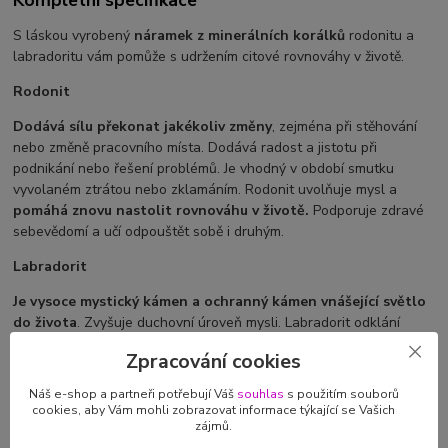
S láskou vyrobený
náramek z minerálních korálků
rodonitu a
labradoritu vám pomůže s udržením citové rovnováhy v životě.
Rodonit
Dodává sílu překonat jakékoliv změny
, zejména při stěhování
nebo změně pracovního místa. Dodává radost a jistotu při
podnikání nebo řešení problémů. Je vhodný v období smutku
vyvolaném ztrátou nebo zklamáním. Rodonit uvolňuje mysl a
pomáhá znovu nastolit rovnováhu v životě.
Podporuje zdravé
sebevědomí a učí odpouštět sobě i druhým.
Labradorit
Je vysoce mystický kámen a ochranný kámen vnášející světlo
do života
. Zvyšuje duchovní úroveň mysli. Labradorit odklání
nežádoucí energie od aury a brání úniku energie.
Podporuje
Zpracování cookies
rozvoj intuice a duševních darů.
Vynáší z podvědomí na povrch
různá poselství a umožňuje jejich pochopení. Labradorit
Náš e-shop a partneři potřebují Váš
souhlas
s použitím souborů
odstraňuje strach, nejistotu a minulá zklamání. Uklidňuje příliš
cookies, aby Vám mohli zobrazovat informace týkající se Vašich
zájmů.
aktivní mysl a současně dodává energii. Spojuje intelektuální