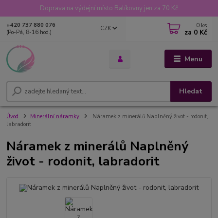
Doprava na výdejní místo Balíkovny jen za 70 Kč
0
ks
+420 737 880 076
CZK
za
0 Kč
(Po-Pá, 8-16 hod.)
Menu
Hledat
Úvod
Minerální náramky
Náramek z minerálů Naplněný život - rodonit,
labradorit
Náramek z minerálů Naplněný
život - rodonit, labradorit