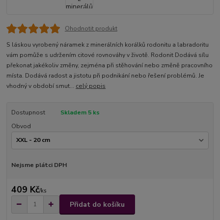
Ohodnotit produkt
S láskou vyrobený náramek z minerálních korálků rodonitu a labradoritu
vám pomůže s udržením citové rovnováhy v životě. Rodonit Dodává sílu
překonat jakékoliv změny, zejména při stěhování nebo změně pracovního
místa. Dodává radost a jistotu při podnikání nebo řešení problémů. Je
vhodný v období smut...
celý popis
Dostupnost
Skladem 5 ks
Obvod
Nejsme plátci DPH
409 Kč
/
ks
Přidat do košíku