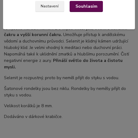
pohled s intuicí.
Labradorit je užitečným průvodcem v době
Souhlasím
Nastavení
změn, je to kámen, který přináší sílu a vytrvalost.
Selenit
Je vysoko vibrační kámen.
Do mysli vnáší jas, otevírá korunní
čakru a vyšší
korunní čakru.
Umožňuje přístup k andělskému
vědomí a duchovnímu průvodci. Selenit je klidný kámen udržující
hluboký klid. Je velmi vhodný k meditaci nebo duchovní práci.
Napomáhá také k uklidnění zmatků a hlubšímu porozumění. Čistí
negativní energie z aury.
Přináší světlo do života a čistotu
mysli.
Selenit je rozpustný, proto by neměl přijít do styku s vodou.
Šatonové rondelky jsou bez niklu. Rondelky by neměly přijít do
styku s vodou.
Velikost korálků je 8 mm.
Dodáváno v dárkové krabičce.