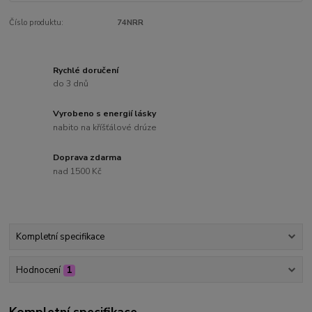
Číslo produktu:
74NRR
Rychlé doručení
do 3 dnů
Vyrobeno s energií lásky
nabito na kříšťálové drúze
Doprava zdarma
nad 1500 Kč
Kompletní specifikace
Hodnocení
1
Kompletní specifikace