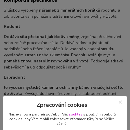
S láskou vyrobený
náramek z minerálních korálků
rodonitu a
labradoritu vám pomůže s udržením citové rovnováhy v životě.
Rodonit
Dodává sílu překonat jakékoliv změny
, zejména při stěhování
nebo změně pracovního místa. Dodává radost a jistotu při
podnikání nebo řešení problémů. Je vhodný v období smutku
vyvolaném ztrátou nebo zklamáním. Rodonit uvolňuje mysl a
pomáhá znovu nastolit rovnováhu v životě.
Podporuje zdravé
sebevědomí a učí odpouštět sobě i druhým.
Labradorit
Je vysoce mystický kámen a ochranný kámen vnášející světlo
do života
. Zvyšuje duchovní úroveň mysli. Labradorit odklání
nežádoucí energie od aury a brání úniku energie.
Podporuje
Zpracování cookies
rozvoj intuice a duševních darů.
Vynáší z podvědomí na povrch
různá poselství a umožňuje jejich pochopení. Labradorit
Náš e-shop a partneři potřebují Váš
souhlas
s použitím souborů
odstraňuje strach, nejistotu a minulá zklamání. Uklidňuje příliš
cookies, aby Vám mohli zobrazovat informace týkající se Vašich
zájmů.
aktivní mysl a současně dodává energii. Spojuje intelektuální