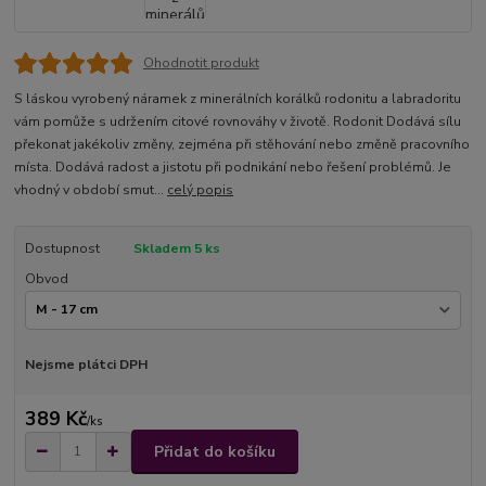
Ohodnotit produkt
S láskou vyrobený náramek z minerálních korálků rodonitu a labradoritu
vám pomůže s udržením citové rovnováhy v životě. Rodonit Dodává sílu
překonat jakékoliv změny, zejména při stěhování nebo změně pracovního
místa. Dodává radost a jistotu při podnikání nebo řešení problémů. Je
vhodný v období smut...
celý popis
Dostupnost
Skladem 5 ks
Obvod
Nejsme plátci DPH
389 Kč
/
ks
Přidat do košíku