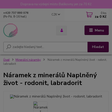
Doprava na výdejní místo Balíkovny jen za 70 Kč
0
ks
+420 737 880 076
CZK
za
0 Kč
(Po-Pá, 8-16 hod.)
Menu
Hledat
Úvod
Minerální náramky
Náramek z minerálů Naplněný život - rodonit,
labradorit
Náramek z minerálů Naplněný
život - rodonit, labradorit