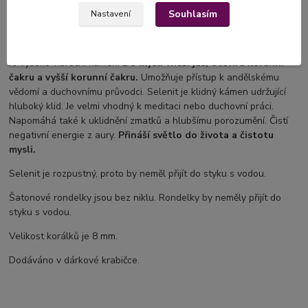
pohled s intuicí.
Labradorit je užitečným průvodcem v době
Souhlasím
Nastavení
změn, je to kámen, který přináší sílu a vytrvalost.
Selenit
Je vysoko vibrační kámen.
Do mysli vnáší jas, otevírá korunní
čakru a vyšší
korunní čakru.
Umožňuje přístup k andělskému
vědomí a duchovnímu průvodci. Selenit je klidný kámen udržující
hluboký klid. Je velmi vhodný k meditaci nebo duchovní práci.
Napomáhá také k uklidnění zmatků a hlubšímu porozumění. Čistí
negativní energie z aury.
Přináší světlo do života a čistotu
mysli.
Selenit je rozpustný, proto by neměl přijít do styku s vodou.
Šatonové rondelky jsou bez niklu. Rondelky by neměly přijít do
styku s vodou.
Velikost korálků je 8 mm.
Dodáváno v dárkové krabičce.