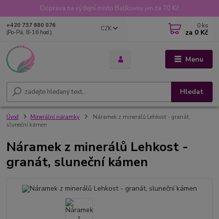
Doprava na výdejní místo Balíkovny jen za 70 Kč
0
ks
+420 737 880 076
CZK
za
0 Kč
(Po-Pá, 8-16 hod.)
Menu
Hledat
Úvod
Minerální náramky
Náramek z minerálů Lehkost - granát,
sluneční kámen
Náramek z minerálů Lehkost -
granát, sluneční kámen