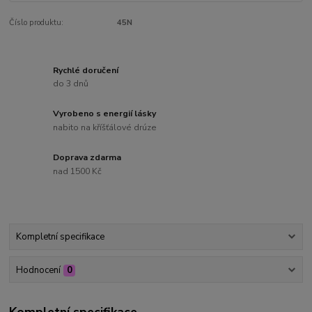
Číslo produktu:
45N
Rychlé doručení
do 3 dnů
Vyrobeno s energií lásky
nabito na kříšťálové drúze
Doprava zdarma
nad 1500 Kč
Kompletní specifikace
Hodnocení
0
Kompletní specifikace