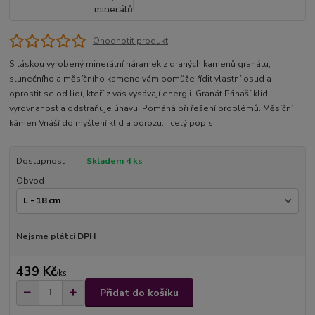
Ohodnotit produkt
S láskou vyrobený minerální náramek z drahých kamenů granátu,
slunečního a měsíčního kamene vám pomůže řídit vlastní osud a
oprostit se od lidí, kteří z vás vysávají energii. Granát Přináší klid,
vyrovnanost a odstraňuje únavu. Pomáhá při řešení problémů. Měsíční
kámen Vnáší do myšlení klid a porozu...
celý popis
Dostupnost
Skladem 4 ks
Obvod
Nejsme plátci DPH
439 Kč
/
ks
Přidat do košíku