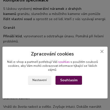
S láskou vyrobený
minerální náramek z drahých
kamenů
granátu, slunečního a měsíčního kamene vám pomůže
řídit vlastní osud
a oprostit se od lidí, kteří z vás vysávají energii.
Granát
Přináší klid
, vyrovnanost a odstraňuje únavu. Pomáhá při řešení
problémů.
Měsíční kámen
Zpracování cookies
Vnáší do myšlení klid a porozumění. Harmonizuje chuť do života.
Náš e-shop a partneři potřebují Váš
souhlas
s použitím souborů
Zvyšuje intuici a empatii. Uklidňuje přehnané reakce na emotivní
cookies, aby Vám mohli zobrazovat informace týkající se Vašich
situace. Posiluje vnitřní sílu, odhodlání, rozhodnost. Měsíční kámen
zájmů.
ovlivňuje ženský reprodukční cyklus a napětí spojené s
menstruací. Udržuje v rovnováze hormonální systém, stabilizuje
Souhlasím
Nastavení
nerovnováhu a pomáhá naladit vnitřní biorytmické hodiny. Má vliv
na premenstruační syndrom, početí, těhotenství, porod a kojení.
Sluneční kámen
Vnáší do života radost a světlo. Zvyšuje intuici. Dokáže navrátit