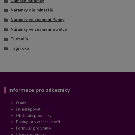
Dámské náramky
Náramky dle minerálů
Náramky ve znamení Panny
Náramky ve znamení Střelce
Turmalín
Tygří oko
Informace pro zákazníky
O nás
Jak nakupovat
Obchodní podmínky
Postup pro vrácení zboží
Formulář pro vratky
Jak na reklamace