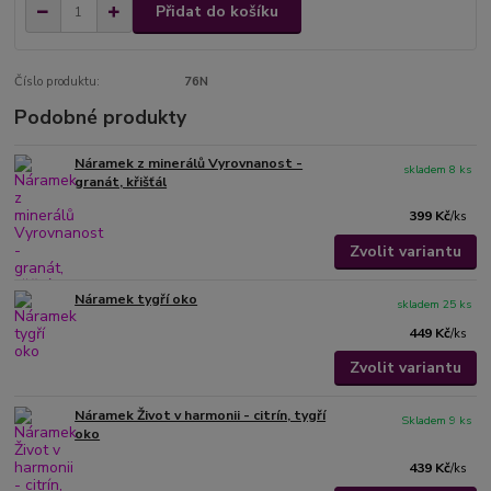
Přidat do košíku
Číslo produktu:
76N
Podobné produkty
Náramek z minerálů Vyrovnanost -
skladem 8 ks
granát, křišťál
399 Kč
/
ks
Zvolit variantu
Náramek tygří oko
skladem 25 ks
449 Kč
/
ks
Zvolit variantu
Náramek Život v harmonii - citrín, tygří
Skladem 9 ks
oko
439 Kč
/
ks