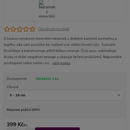
Ohodnotit produkt
S láskou vyrobený minerální náramek z drahých kamenů turmalínu a
tygřího oka vám pomůže ke zvýšení své vitální životní síly. Turmalín
Pročišťuje a transformuje příliš těžkou energii. Čistí auru, odstraňuje
bloky, rozhání negativní energii a ukazuje řešení problémů. Napomáhá
pochopení sebe sama i os...
celý popis
Dostupnost
Skladem 2 ks
Obvod
Nejsme plátci DPH
399 Kč
/
ks