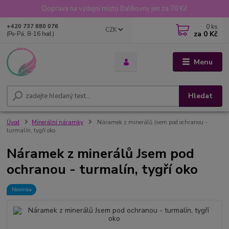
Doprava na výdejní místo Balíkovny jen za 70 Kč
0
ks
+420 737 880 076
CZK
za
0 Kč
(Po-Pá, 8-16 hod.)
Menu
Hledat
Úvod
Minerální náramky
Náramek z minerálů Jsem pod ochranou -
turmalín, tygří oko
Náramek z minerálů Jsem pod
ochranou - turmalín, tygří oko
Novinka