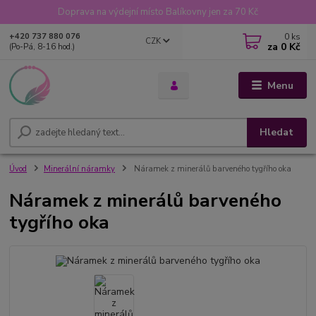
Doprava na výdejní místo Balíkovny jen za 70 Kč
0
ks
+420 737 880 076
CZK
za
0 Kč
(Po-Pá, 8-16 hod.)
Menu
Hledat
Úvod
Minerální náramky
Náramek z minerálů barveného tygřího oka
Náramek z minerálů barveného
tygřího oka