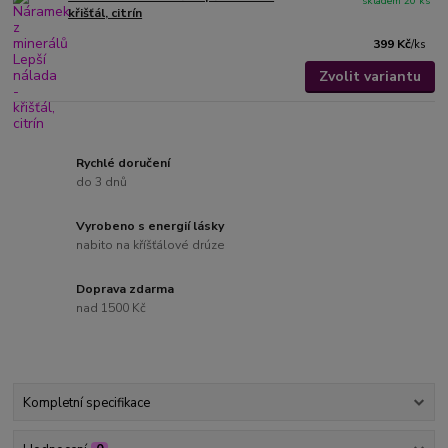
skladem 20 ks
křišťál, citrín
399 Kč
/
ks
Zvolit variantu
Rychlé doručení
do 3 dnů
Vyrobeno s energií lásky
nabito na kříšťálové drúze
Doprava zdarma
nad 1500 Kč
Kompletní specifikace