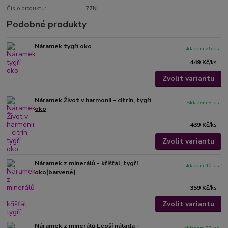
Číslo produktu:
77N
Podobné produkty
Náramek tygří oko
skladem 25 ks
449 Kč
/
ks
Zvolit variantu
Náramek Život v harmonii - citrín, tygří
Skladem 9 ks
oko
439 Kč
/
ks
Zvolit variantu
Náramek z minerálů - křišťál, tygří
skladem 10 ks
oko(barvené)
359 Kč
/
ks
Zvolit variantu
Náramek z minerálů Lepší nálada -