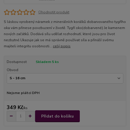
Ohodnotit produkt
S láskou vyrobený náramek z minerálních korálků dobarvovaného tygřího
oka vám přinese povzbuzení v životě. Tygří oko(dobarvené) Je kamenem
nových začátků. Dodává sílu udělat rozhodnutí, které jsou pro život
nezbytné.Ukazuje jak se má správně používat síla a přináší svému
majiteli integritu osobnosti...
celý popis
Dostupnost
Skladem 5 ks
Obvod
Nejsme plátci DPH
349 Kč
/
ks
Přidat do košíku