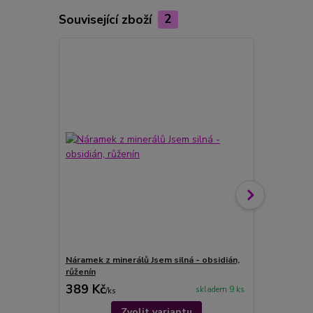
Související zboží
2
Náramek z minerálů Jsem silná - obsidián,
Náramek z m
růženín
selenit
389 Kč
389 Kč
skladem 9 ks
/
ks
/
ks
Zvolit variantu