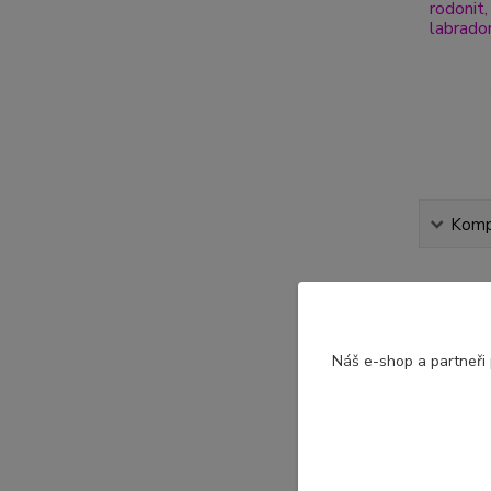
Kompl
Komple
Minerál
Náš e-shop a partneři
Ametys
Pomáhá
prostředí
hlubší po