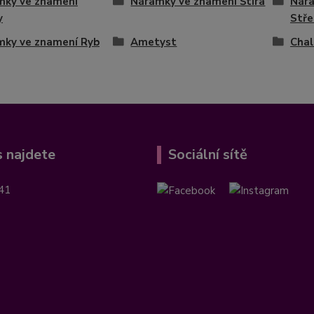
mky ve znamení
Náramky ve znamení Štíra
Nára
y
Stře
mky ve znamení Ryb
Ametyst
Cha
 najdete
Sociální sítě
41