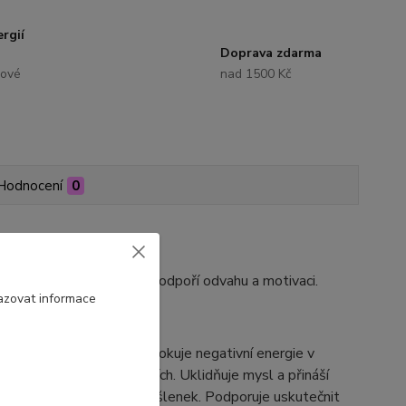
rgií
Doprava zdarma
lové
nad 1500 Kč
Hodnocení
0
ovní
moudrost, intuici,
podpoří odvahu a motivaci.
azovat informace
nné vztahy a přátelství. Blokuje negativní energie v
i. Napomáhá při meditacích. Uklidňuje mysl a přináší
áhá přijímání nových myšlenek. Podporuje uskutečnit