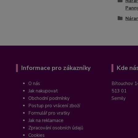
Nára
Pann
Nára
Informace pro zákazníky
Kde nás
O nás
Bítouchov 1
Jak nakupovat
513 01
Obchodní podmínky
Semily
Postup pro vrácení zboží
Formulář pro vratky
Jak na reklamace
Zpracování osobních údajů
Cookies