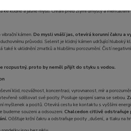
y v životě. Ametyst přináší božskou lásku. Pomáhá rozvíjet int
ke klidné a jasné mysli. Chrání před zlými úmysly a mentálními
 vibrační kámen.
Do mysli vnáší jas, otevírá korunní čakru a v
duchovnímu průvodci. Selenit je klidný kámen udržující hluboký kl
také k uklidnění zmatků a hlubšímu porozumění. Čistí negativní 
je rozpustný, proto by neměl přijít do styku s vodou.
on
uševní klid, rozvážnost, koncentraci, vyrovnanost, mír a porozum
tevřeně sdělovat své pocity. Posiluje spojení sama se sebou.
Z
ní myšlenek a pocitů. Otevírá cestu ke kontaktu s vyššími energi
že budeme souzeni a odsouzeni.
Chalcedon citlivě odstraňuje
ání.
Očišťuje krční čakru a odstraňuje pocity ,,dušení,, a tlaku na hr
rondelky jsou bez niklu.