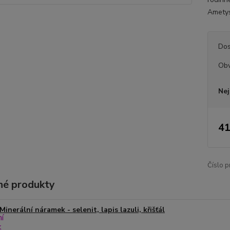
Ametyst
Dos
Ob
Nej
41
Číslo p
é produkty
Minerální náramek - selenit, lapis lazuli, křišťál