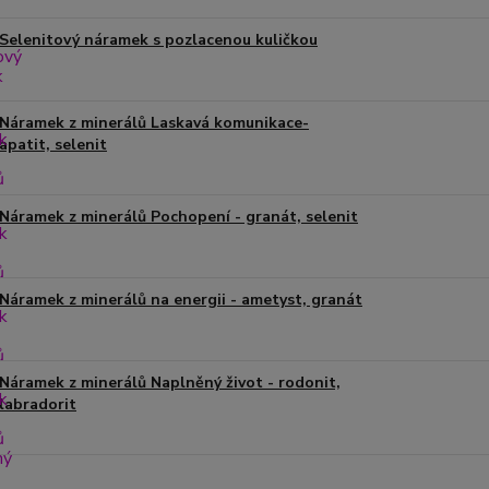
Selenitový náramek s pozlacenou kuličkou
Náramek z minerálů Laskavá komunikace-
apatit, selenit
Náramek z minerálů Pochopení - granát, selenit
Náramek z minerálů na energii - ametyst, granát
Náramek z minerálů Naplněný život - rodonit,
labradorit