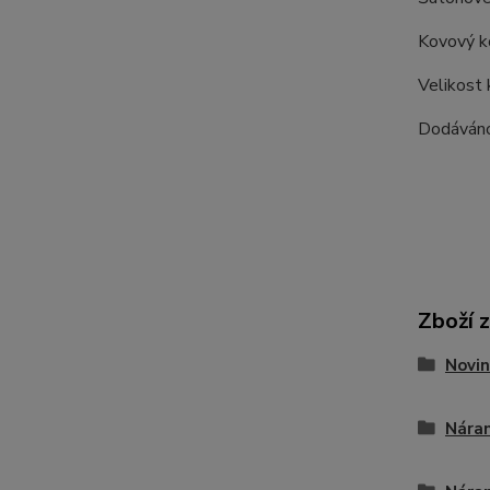
Kovový k
Velikost 
Dodáváno
Zboží 
Novin
Náram