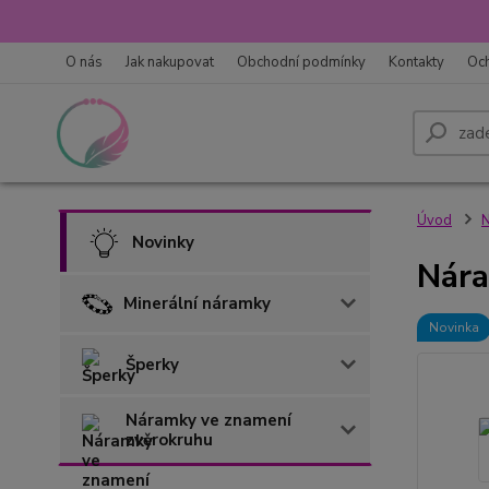
O nás
Jak nakupovat
Obchodní podmínky
Kontakty
Oc
Úvod
N
Novinky
Nára
Minerální náramky
Novinka
Šperky
Náramky ve znamení
zvěrokruhu