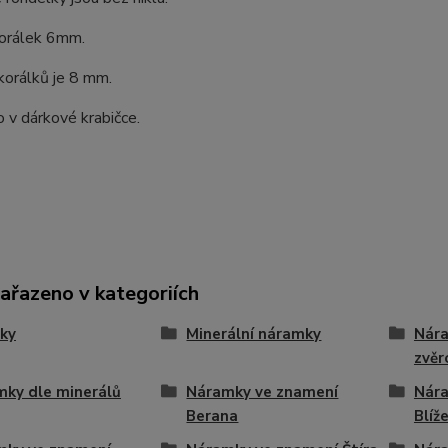
orálek 6mm.
korálků je 8 mm.
 v dárkové krabičce.
zařazeno v kategoriích
ky
Minerální náramky
Nára
zvěr
ky dle minerálů
Náramky ve znamení
Nára
Berana
Blíž