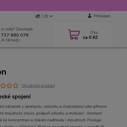
Přihlášení
CZK
 si rady? Zavolejte.
0
ks
 737 880 076
za
0 Kč
, 8-16 hod.)
on
Ohodnotit produkt
ské spojení
lní náramek z ametystu, selenitu a chalcedonu vám přinese
ní moudrost, intuici, podpoří odvahu a motivaci. Ametyst
 ke koncentraci a získání nadhledu i moudrosti. Posiluje
 vztahy a přátelství. Blokuje negativní energie v prostředí.