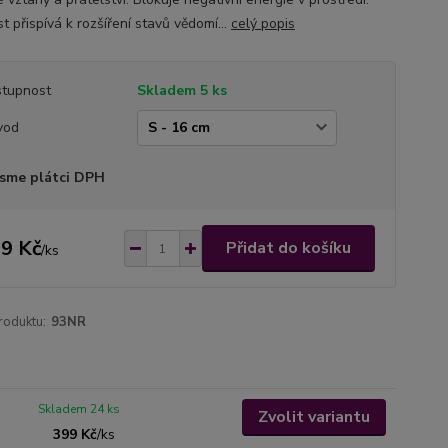
 přispívá k rozšíření stavů vědomí...
celý popis
tupnost
Skladem 5 ks
vod
sme plátci DPH
9 Kč
Přidat do košíku
/
ks
roduktu:
93NR
Skladem 24 ks
Zvolit variantu
399 Kč
/
ks