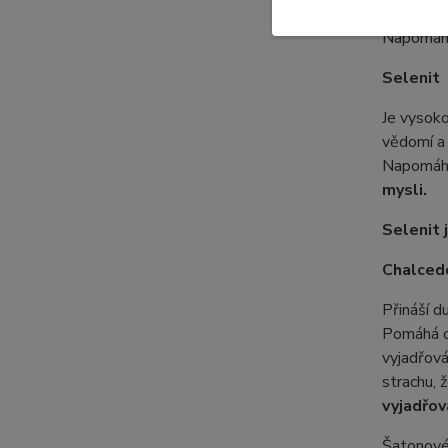
své záměr
Napomáhá 
Selenit
Je vysoko
vědomí a 
Napomáhá 
mysli.
Selenit 
Chalced
Přináší d
Pomáhá o
vyjadřová
strachu, 
vyjadřov
Šatonové 