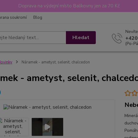
Doprava na výdejní místo Balíkovny jen za 70 Kč
hrana soukromí
Blog
Nevíte
Hledat
+420
(Po-Pá
ovinky
Náramek - ametyst, selenit, chalcedon
mek - ametyst, selenit, chalced
Nebe
Minerá
duchov
Pomáhá
rodinné