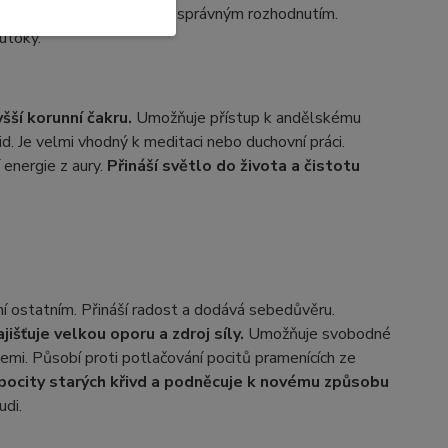
uici a podporuje dospět ke správným rozhodnutím.
 útoky.
yšší
korunní čakru.
Umožňuje přístup k andělskému
id. Je velmi vhodný k meditaci nebo duchovní práci.
energie z aury.
Přináší světlo do života a čistotu
ění ostatním. Přináší radost a dodává sebedůvěru.
ajišťuje velkou oporu a zdroj síly.
Umožňuje svobodné
emi. Působí proti potlačování pocitů pramenících ze
 pocity starých křivd a podněcuje k novému způsobu
udi.