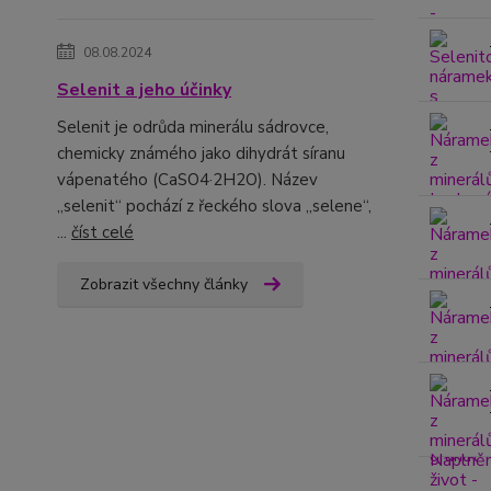
08.08.2024
Selenit a jeho účinky
Selenit je odrůda minerálu sádrovce,
chemicky známého jako dihydrát síranu
vápenatého (CaSO4·2H2O). Název
„selenit“ pochází z řeckého slova „selene“,
...
číst celé
Zobrazit všechny články