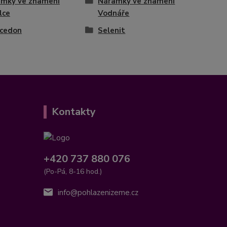
mky ve znamení
Náramky ve znamení
lce
Vodnáře
lcedon
Selenit
Kontakty
+420 737 880 076
(Po-Pá, 8-16 hod.)
info@pohlazenizeme.cz