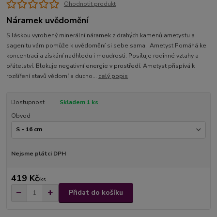
Ohodnotit produkt
Náramek uvědomění
S láskou vyrobený minerální náramek z drahých kamenů ametystu a
sagenitu vám pomůže k uvědomění si sebe sama. Ametyst Pomáhá ke
koncentraci a získání nadhledu i moudrosti. Posiluje rodinné vztahy a
přátelství. Blokuje negativní energie v prostředí. Ametyst přispívá k
rozšíření stavů vědomí a ducho...
celý popis
Dostupnost
Skladem 1 ks
Obvod
Nejsme plátci DPH
419 Kč
/
ks
Přidat do košíku