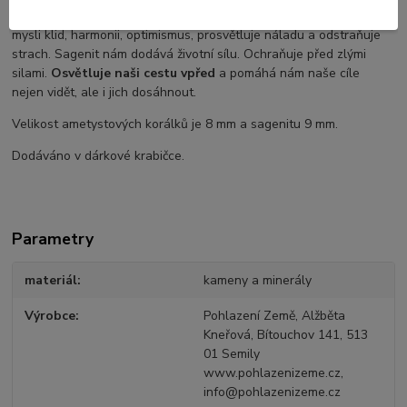
svém nitru
. Pomáhá nám najít naši vnitřní pravdu. Vnáší do naši
mysli klid, harmonii, optimismus, prosvětluje náladu a odstraňuje
strach. Sagenit nám dodává životní sílu. Ochraňuje před zlými
silami.
Osvětluje naši cestu vpřed
a pomáhá nám naše cíle
nejen vidět, ale i jich dosáhnout.
Velikost ametystových korálků je 8 mm a sagenitu 9 mm.
Dodáváno v dárkové krabičce.
Parametry
materiál
kameny a minerály
Výrobce
Pohlazení Země, Alžběta
Kneřová, Bítouchov 141, 513
01 Semily
www.pohlazenizeme.cz,
info@pohlazenizeme.cz