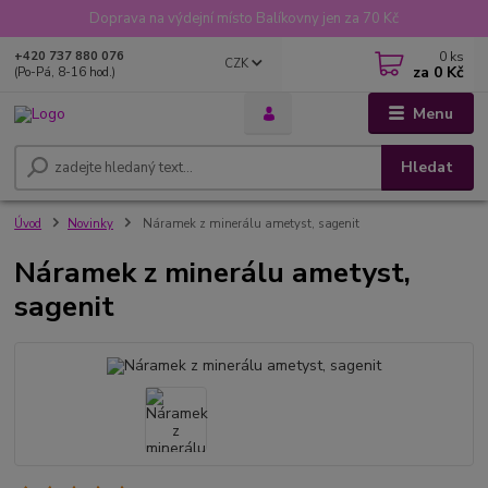
Doprava na výdejní místo Balíkovny jen za 70 Kč
0
ks
+420 737 880 076
CZK
za
0 Kč
(Po-Pá, 8-16 hod.)
Menu
Hledat
Úvod
Novinky
Náramek z minerálu ametyst, sagenit
Náramek z minerálu ametyst,
sagenit