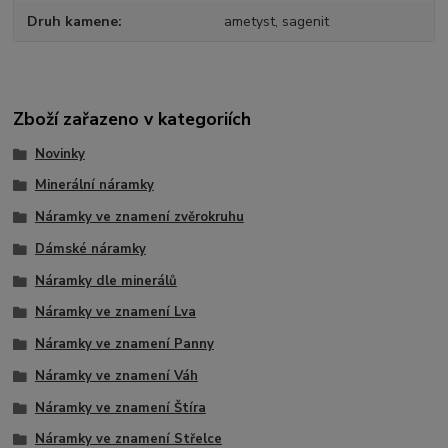
Druh kamene
ametyst, sagenit
Zboží zařazeno v kategoriích
Novinky
Minerální náramky
Náramky ve znamení zvěrokruhu
Dámské náramky
Náramky dle minerálů
Náramky ve znamení Lva
Náramky ve znamení Panny
Náramky ve znamení Váh
Náramky ve znamení Štíra
Náramky ve znamení Střelce