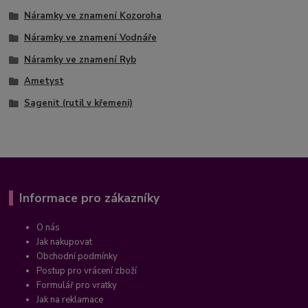
Náramky ve znamení Kozoroha
Náramky ve znamení Vodnáře
Náramky ve znamení Ryb
Ametyst
Sagenit (rutil v křemeni)
Informace pro zákazníky
O nás
Jak nakupovat
Obchodní podmínky
Postup pro vrácení zboží
Formulář pro vratky
Jak na reklamace