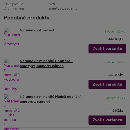
Číslo produktu:
97N
Druh kamene:
ametyst, sagenit
Podobné produkty
Náramek - Ametyst
Skladem 20 ks
449 Kč
/
ks
Zvolit variantu
Náramek z minerálů Podpora -
skladem 14 ks
ametyst, sluneční kámen
449 Kč
/
ks
Zvolit variantu
Náramek z minerálů Hlubší poznání -
Skladem 23 ks
ametyst, sagenit
449 Kč
/
ks
Zvolit variantu