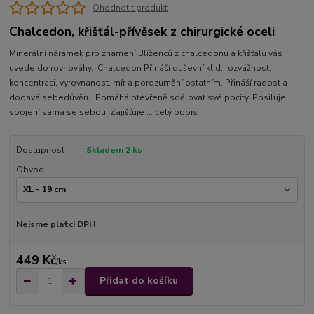
Ohodnotit produkt
Chalcedon, křišťál-přívěsek z chirurgické oceli
Minerální náramek pro znamení Blíženců z chalcedonu a křišťálu vás
uvede do rovnováhy. Chalcedon Přináší duševní klid, rozvážnost,
koncentraci, vyrovnanost, mír a porozumění ostatním. Přináší radost a
dodává sebedůvěru. Pomáhá otevřeně sdělovat své pocity. Posiluje
spojení sama se sebou. Zajišťuje ...
celý popis
Dostupnost
Skladem 2 ks
Obvod
Nejsme plátci DPH
449 Kč
/
ks
Přidat do košíku