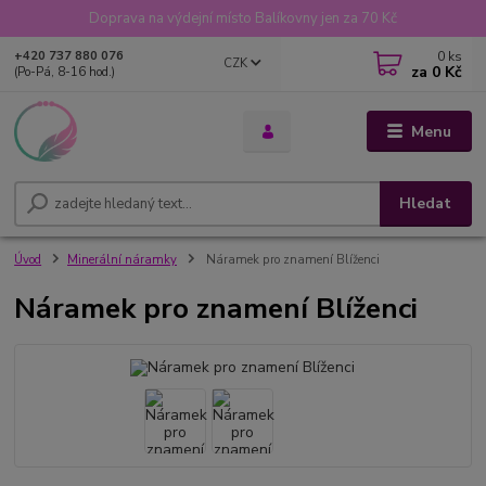
Doprava na výdejní místo Balíkovny jen za 70 Kč
0
ks
+420 737 880 076
CZK
za
0 Kč
(Po-Pá, 8-16 hod.)
Menu
Hledat
Úvod
Minerální náramky
Náramek pro znamení Blíženci
Náramek pro znamení Blíženci