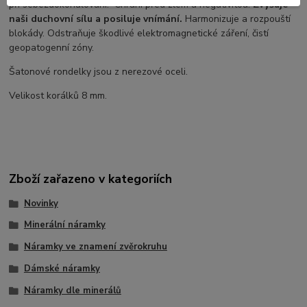
při sebezdokonalování. Chrání před zlem a negativitou.
Zvyšuje
naši duchovní sílu a posiluje vnímání.
Harmonizuje a rozpouští
blokády. Odstraňuje škodlivé elektromagnetické záření, čistí
geopatogenní zóny.
Šatonové rondelky jsou z nerezové oceli.
Velikost korálků 8 mm.
Zboží zařazeno v kategoriích
Novinky
Minerální náramky
Náramky ve znamení zvěrokruhu
Dámské náramky
Náramky dle minerálů