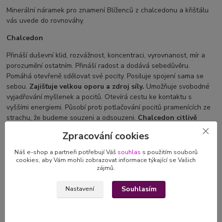
Minerální náramek pro znamení Blíženců z chalcedonu a křišťálu
vás uvede do rovnováhy.
Chalcedon
Přináší duševní klid, rozvážnost, koncentraci, vyrovnanost, mír a
porozumění ostatním. Přináší radost a dodává sebedůvěru.
Pomáhá otevřeně sdělovat své pocity. Posiluje spojení sama se
sebou.
Zajišťuje velkou oporu a zdroj síly.
Umožňuje svobodné
vyjadřování myšlenek a pocitů. Otevírá cestu ke kontaktu s
vyššími energiemi. Působí proti potlačování pocitů pramenících ze
strachu, že budeme souzeni a odsouzeni.
Chalcedon citlivě
odstraňuje pocity starých křivd a podněcuje k novému
Zpracování cookies
způsobu vyjadřování.
Očišťuje krční čakru a odstraňuje pocity
,,dušení,, a tlaku na hrudi.
Náš e-shop a partneři potřebují Váš
souhlas
s použitím souborů
cookies, aby Vám mohli zobrazovat informace týkající se Vašich
Křišťál
zájmů.
Je symbolem světla na Zemi a
nabíjí naše tělo neustále novou
Souhlasím
Nastavení
energií, vitalitou a silou.
Je velmi silný zesilovač energie, který
energii pohlcuje, uvolňuje a reguluje a uvádí ji do naprosté
harmonie. Podporuje psychiku, jasnozřivost, nezávislost, pomáhá