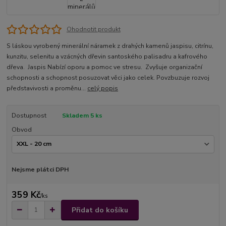
Ohodnotit produkt
S láskou vyrobený minerální náramek z drahých kamenů jaspisu, citrínu,
kunzitu, selenitu a vzácných dřevin santoského palisadru a kafrového
dřeva. Jaspis Nabízí oporu a pomoc ve stresu. Zvyšuje organizační
schopnosti a schopnost posuzovat věci jako celek. Povzbuzuje rozvoj
představivosti a proměnu...
celý popis
Dostupnost
Skladem 5 ks
Obvod
Nejsme plátci DPH
359 Kč
/
ks
Přidat do košíku