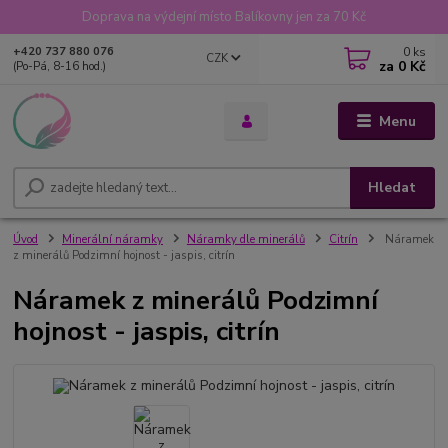
Doprava na výdejní místo Balíkovny jen za 70 Kč
0
ks
+420 737 880 076
CZK
za
0 Kč
(Po-Pá, 8-16 hod.)
Menu
Hledat
Úvod
Minerální náramky
Náramky dle minerálů
Citrín
Náramek
z minerálů Podzimní hojnost - jaspis, citrín
Náramek z minerálů Podzimní
hojnost - jaspis, citrín