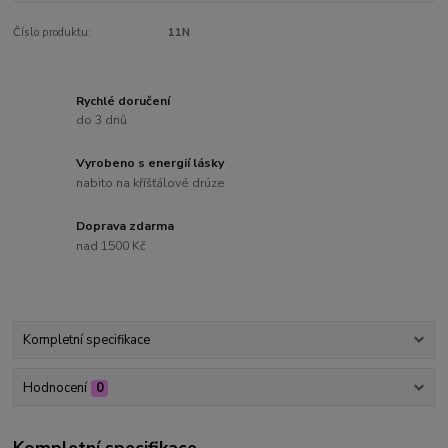
Číslo produktu:
11N
Rychlé doručení
do 3 dnů
Vyrobeno s energií lásky
nabito na kříšťálové drúze
Doprava zdarma
nad 1500 Kč
Kompletní specifikace
Hodnocení
0
Kompletní specifikace