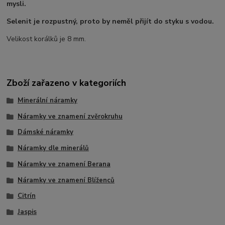
mysli.
Selenit je rozpustný, proto by neměl přijít do styku s vodou.
Velikost korálků je 8 mm.
Zboží zařazeno v kategoriích
Minerální náramky
Náramky ve znamení zvěrokruhu
Dámské náramky
Náramky dle minerálů
Náramky ve znamení Berana
Náramky ve znamení Blíženců
Citrín
Jaspis