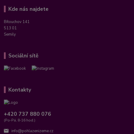
Kde nás najdete
Bítouchov 141
513 01
Semily
Sociální sítě
Kontakty
+420 737 880 076
(Po-Pá, 8-16 hod.)
info@pohlazenizeme.cz