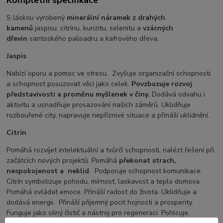
S láskou vyrobený
minerální náramek z drahých
kamenů
jaspisu, citrínu, kunzitu, selenitu a
vzácných
dřevin
santoského palisadru a kafrového dřeva.
Jaspis
Nabízí oporu a pomoc ve stresu. Zvyšuje organizační schopnosti
a schopnost posuzovat věci jako celek.
Povzbuzuje rozvoj
představivosti a proměnu myšlenek v činy.
Dodává odvahu i
aktivitu a usnadňuje prosazování našich záměrů. Uklidňuje
rozbouřené city, napravuje nepříznivé situace a přináší uklidnění.
Citrín
Pomáhá rozvíjet intelektuální a tvůrčí schopnosti, nalézt řešení při
začátcích nových projektů. Pomáhá
překonat strach,
nespokojenost a
neklid
. Podporuje schopnost komunikace.
Citrín symbolizuje pohodu, mírnost, laskavost a teplo domova.
Pomáhá ovládat emoce. Přináší radost do života. Uklidňuje a
dodává energii. Přináší příjemný pocit hojnosti a prosperity.
Funguje jako silný čistič a nástroj pro regeneraci. Pohlcuje,