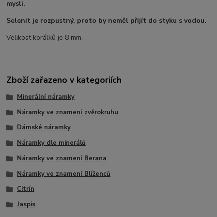
mysli.
Selenit je rozpustný, proto by neměl přijít do styku s vodou.
Velikost korálků je 8 mm.
Zboží zařazeno v kategoriích
Minerální náramky
Náramky ve znamení zvěrokruhu
Dámské náramky
Náramky dle minerálů
Náramky ve znamení Berana
Náramky ve znamení Blíženců
Citrín
Jaspis