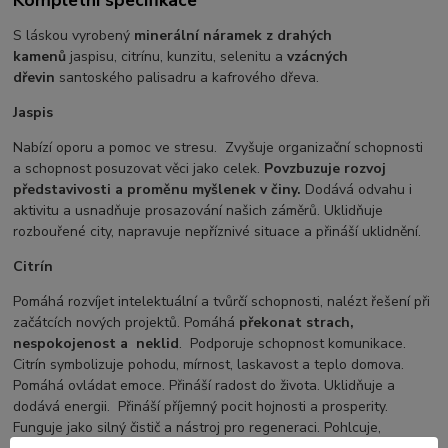
S láskou vyrobený
minerální náramek z drahých
kamenů
jaspisu, citrínu, kunzitu, selenitu a
vzácných
dřevin
santoského palisadru a kafrového dřeva.
Jaspis
Nabízí oporu a pomoc ve stresu. Zvyšuje organizační schopnosti
a schopnost posuzovat věci jako celek.
Povzbuzuje rozvoj
představivosti a proměnu myšlenek v činy.
Dodává odvahu i
aktivitu a usnadňuje prosazování našich záměrů. Uklidňuje
rozbouřené city, napravuje nepříznivé situace a přináší uklidnění.
Citrín
Pomáhá rozvíjet intelektuální a tvůrčí schopnosti, nalézt řešení při
začátcích nových projektů. Pomáhá
překonat strach,
nespokojenost a
neklid
. Podporuje schopnost komunikace.
Citrín symbolizuje pohodu, mírnost, laskavost a teplo domova.
Pomáhá ovládat emoce. Přináší radost do života. Uklidňuje a
dodává energii. Přináší příjemný pocit hojnosti a prosperity.
Funguje jako silný čistič a nástroj pro regeneraci. Pohlcuje,