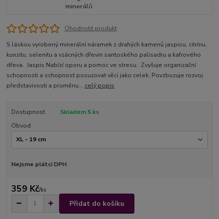
Ohodnotit produkt
S láskou vyrobený minerální náramek z drahých kamenů jaspisu, citrínu,
kunzitu, selenitu a vzácných dřevin santoského palisadru a kafrového
dřeva. Jaspis Nabízí oporu a pomoc ve stresu. Zvyšuje organizační
schopnosti a schopnost posuzovat věci jako celek. Povzbuzuje rozvoj
představivosti a proměnu...
celý popis
Dostupnost
Skladem 5 ks
Obvod
Nejsme plátci DPH
359 Kč
/
ks
Přidat do košíku