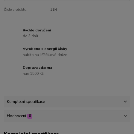
Číslo produktu:
11N
Rychlé doručení
do 3 dnů
Vyrobeno s energií lásky
nabito na kříšťálové drúze
Doprava zdarma
nad 1500 Kč
Kompletní specifikace
Hodnocení
0
Kompletní specifikace