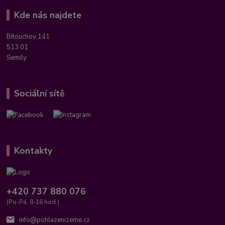
Kde nás najdete
Bítouchov 141
513 01
Semily
Sociální sítě
Kontakty
+420 737 880 076
(Po-Pá, 8-16 hod.)
info@pohlazenizeme.cz