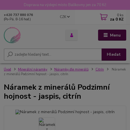
Doprava na výdejní místo Balíkovny jen za 70 Kč
0
ks
+420 737 880 076
CZK
za
0 Kč
(Po-Pá, 8-16 hod.)
Menu
Hledat
Úvod
Minerální náramky
Náramky dle minerálů
Citrín
Náramek
z minerálů Podzimní hojnost - jaspis, citrín
Náramek z minerálů Podzimní
hojnost - jaspis, citrín