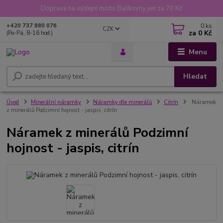
Doprava na výdejní místo Balíkovny jen za 70 Kč
0
ks
+420 737 880 076
CZK
za
0 Kč
(Po-Pá, 8-16 hod.)
Menu
Hledat
Úvod
Minerální náramky
Náramky dle minerálů
Citrín
Náramek
z minerálů Podzimní hojnost - jaspis, citrín
Náramek z minerálů Podzimní
hojnost - jaspis, citrín