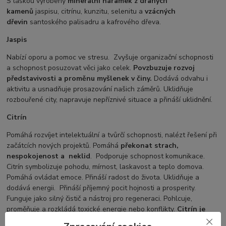
S láskou vyrobený
minerální náramek z drahých
kamenů
jaspisu, citrínu, kunzitu, selenitu a
vzácných
dřevin
santoského palisadru a kafrového dřeva.
Jaspis
Nabízí oporu a pomoc ve stresu. Zvyšuje organizační schopnosti
a schopnost posuzovat věci jako celek.
Povzbuzuje rozvoj
představivosti a proměnu myšlenek v činy.
Dodává odvahu i
aktivitu a usnadňuje prosazování našich záměrů. Uklidňuje
rozbouřené city, napravuje nepříznivé situace a přináší uklidnění.
Citrín
Pomáhá rozvíjet intelektuální a tvůrčí schopnosti, nalézt řešení při
začátcích nových projektů. Pomáhá
překonat strach,
nespokojenost a
neklid
. Podporuje schopnost komunikace.
Citrín symbolizuje pohodu, mírnost, laskavost a teplo domova.
Pomáhá ovládat emoce. Přináší radost do života. Uklidňuje a
dodává energii. Přináší příjemný pocit hojnosti a prosperity.
Funguje jako silný čistič a nástroj pro regeneraci. Pohlcuje,
proměňuje a rozkládá toxické energie nebo konflikty.
Citrín je
jako slunce jehož paprsky nás zahřejí, povzbudí, uklidní a