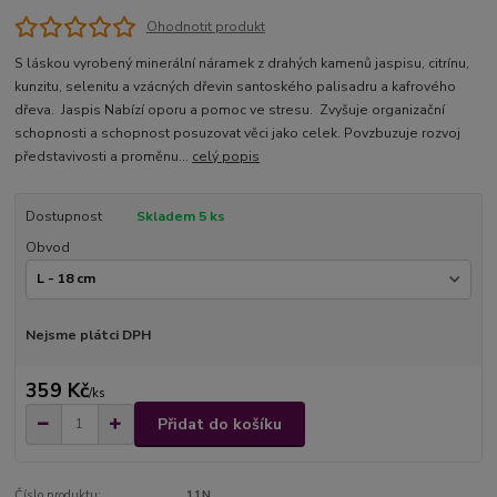
Ohodnotit produkt
S láskou vyrobený minerální náramek z drahých kamenů jaspisu, citrínu,
kunzitu, selenitu a vzácných dřevin santoského palisadru a kafrového
dřeva. Jaspis Nabízí oporu a pomoc ve stresu. Zvyšuje organizační
schopnosti a schopnost posuzovat věci jako celek. Povzbuzuje rozvoj
představivosti a proměnu...
celý popis
Dostupnost
Skladem 5 ks
Obvod
Nejsme plátci DPH
359 Kč
/
ks
Přidat do košíku
Číslo produktu:
11N