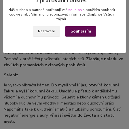
Zpracování cookies
pohladí.
Náš e-shop a partneři potřebují Váš
souhlas
s použitím souborů
Kunzit
cookies, aby Vám mohli zobrazovat informace týkající se Vašich
zájmů.
Je kámen s vysokými vibracemi.
Probouzí myšlenky vedoucí k
lásce s vzájemné
komunikaci.
Probouzí k činnosti srdeční centrum
Souhlasím
Nastavení
a vyvolává ničím nepodmíněnou lásku.
Jemně očišťuje naše srdce
od bolesti
a tím nás uvede do harmonie a klidu. Pomáhá nám cítit
lásku k sobě i ostatním. Přináší pocit bezpečí. Posiluje schopnost
sebevyjádření. Kunzit pomáhá snižovat stres vyvolávající obavy.
Pomáhá k pročištění pozůstatků starých citů.
Zlepšuje náladu ve
chvílích pramenících z citových problémů.
Selenit
Je vysoko vibrační kámen.
Do mysli vnáší jas, otevírá korunní
čakru a vyšší
korunní čakru.
Umožňuje přístup k andělskému
vědomí a duchovnímu průvodci. Selenit je klidný kámen udržující
hluboký klid. Je velmi vhodný k meditaci nebo duchovní práci.
Napomáhá také k uklidnění zmatků a hlubšímu porozumění. Čistí
negativní energie z aury.
Přináší světlo do života a čistotu
mysli.