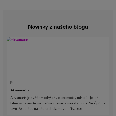
Novinky z našeho blogu
17
.
05
.
2025
Akvamarín
Akvamarín je světle modrý až zelenomodrý minerál, jehož
latinský název Aqua marina znamená mořská voda. Není proto
divu, že pohled na tuto drahokamovo...
číst celé