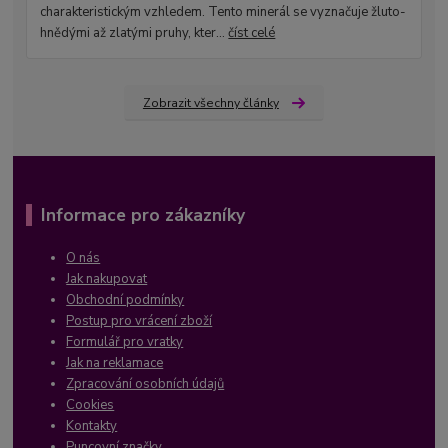
charakteristickým vzhledem. Tento minerál se vyznačuje žluto-
hnědými až zlatými pruhy, kter...
číst celé
Zobrazit všechny články
Informace pro zákazníky
O nás
Jak nakupovat
Obchodní podmínky
Postup pro vrácení zboží
Formulář pro vratky
Jak na reklamace
Zpracování osobních údajů
Cookies
Kontakty
Puncovní značky