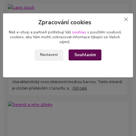
Zpracování cookies
Náš e-shop a partneři potřebují Váš
souhlas
s použitím souborů
cookies, aby Vám mohli zobrazovat informace týkající se Vašich
zájmů.
Souhlasím
Nastavení
10
.
09
.
2024
Lapis lazuli
Lapis lazuli, známý také jako lazurit, je polodrahokam
charakteristický svou intenzivní modrou barvou. Tento minerál
je složen především z lazuritu, a...
číst celé