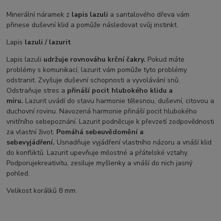
Minerální náramek z
lapis lazuli
a santalového dřeva vám
přinese duševní klid a pomůže následovat svůj instinkt.
Lapis
lazuli / lazurit
Lapis lazuli
udržuje rovnováhu krční čakry.
Pokud máte
problémy s komunikací, lazurit vám pomůže tyto problémy
odstranit. Zvyšuje duševní schopnosti a vyvolávání snů.
Odstraňuje stres a
přináší pocit hlubokého klidu a
míru.
Lazurit uvádí do stavu harmonie tělesnou, duševní, citovou a
duchovní rovinu. Navozená harmonie přináší pocit hlubokého
vnitřního sebepoznání. Lazurit podněcuje k převzetí zodpovědnosti
za vlastní život.
Pomáhá sebeuvědomění a
sebevyjádření.
Usnadňuje vyjádření vlastního názoru a vnáší klid
do konfliktů. Lazurit upevňuje milostné a přátelské vztahy.
Podporujekreativitu, zesiluje myšlenky a vnáší do nich jasný
pohled.
Velikost korálků 8 mm.