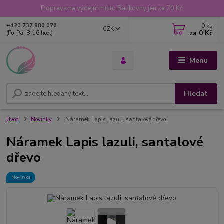
Doprava na výdejní místo Balíkovny jen za 70 Kč
0
ks
+420 737 880 076
CZK
za
0 Kč
(Po-Pá, 8-16 hod.)
Menu
Hledat
Úvod
Novinky
Náramek Lapis lazuli, santalové dřevo
Náramek Lapis lazuli, santalové
dřevo
Novinka