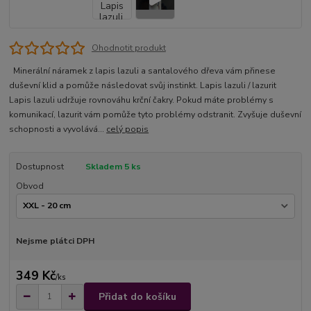
Ohodnotit produkt
Minerální náramek z lapis lazuli a santalového dřeva vám přinese
duševní klid a pomůže následovat svůj instinkt. Lapis lazuli / lazurit
Lapis lazuli udržuje rovnováhu krční čakry. Pokud máte problémy s
komunikací, lazurit vám pomůže tyto problémy odstranit. Zvyšuje duševní
schopnosti a vyvolává...
celý popis
Dostupnost
Skladem 5 ks
Obvod
Nejsme plátci DPH
349 Kč
/
ks
Přidat do košíku