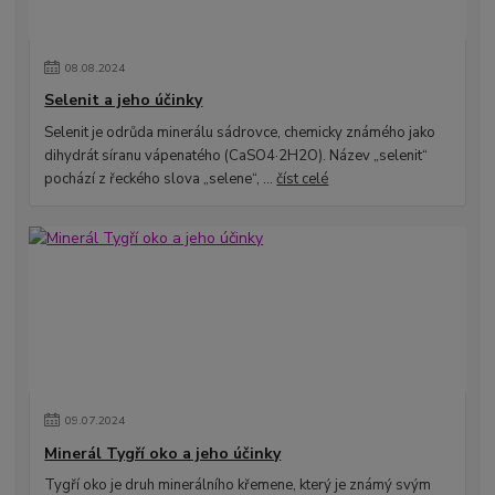
08
.
08
.
2024
Selenit a jeho účinky
Selenit je odrůda minerálu sádrovce, chemicky známého jako
dihydrát síranu vápenatého (CaSO4·2H2O). Název „selenit“
pochází z řeckého slova „selene“, ...
číst celé
09
.
07
.
2024
Minerál Tygří oko a jeho účinky
Tygří oko je druh minerálního křemene, který je známý svým