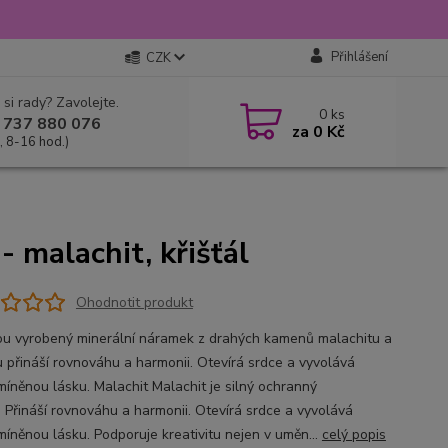
Přihlášení
CZK
 si rady? Zavolejte.
0
ks
 737 880 076
za
0 Kč
, 8-16 hod.)
 malachit, křišťál
Ohodnotit produkt
ou vyrobený minerální náramek z drahých kamenů malachitu a
lu přináší rovnováhu a harmonii. Otevírá srdce a vyvolává
íněnou lásku. Malachit Malachit je silný ochranný
 Přináší rovnováhu a harmonii. Otevírá srdce a vyvolává
íněnou lásku. Podporuje kreativitu nejen v uměn...
celý popis