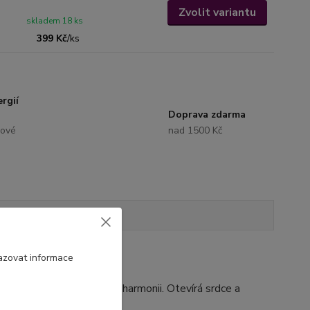
Zvolit variantu
skladem 18 ks
399 Kč
/
ks
rgií
Doprava zdarma
lové
nad 1500 Kč
Hodnocení
0
azovat informace
išťálu přináší rovnováhu a harmonii. Otevírá srdce a