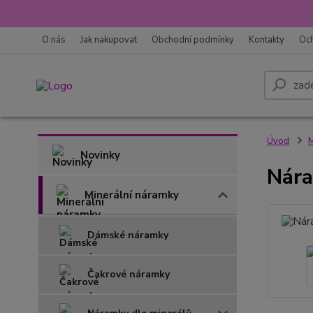
O nás
Jak nakupovat
Obchodní podmínky
Kontakty
Oc
Úvod
M
Novinky
Nára
Minerální náramky
Dámské náramky
Čakrové náramky