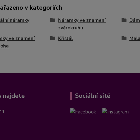
zařazeno v kategoriích
ální náramky
Náramky ve znamení
Dám
zvěrokruhu
mky ve znamení
Křišťál
Mala
roha
 najdete
Sociální sítě
41