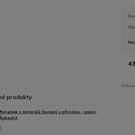
Dos
Ob
Nej
43
Číslo p
é produkty
Náramek z minerálů Spojení s přírodou - jaspis,
malachit