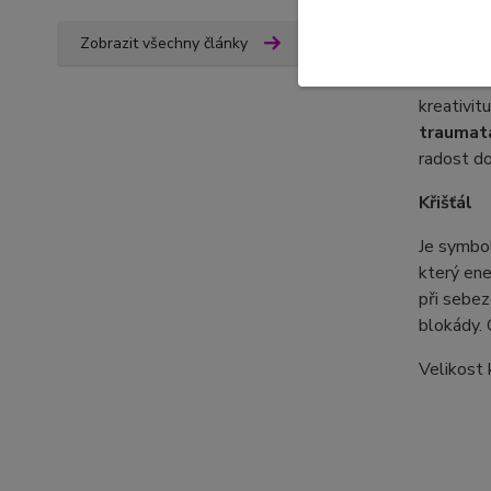
Malachit
Zobrazit všechny články
Malachit
kreativit
traumat
radost do
Křišťál
Je symbo
který ene
při sebez
blokády. 
Velikost