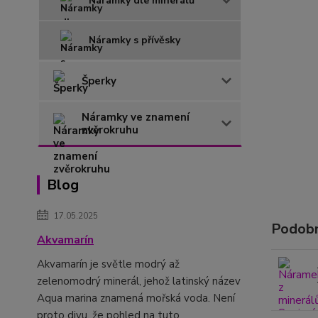
Náramky dle minerálů
Náramky s přívěsky
Šperky
Náramky ve znamení
zvěrokruhu
Blog
17.05.2025
Podobn
Akvamarín
Akvamarín je světle modrý až
zelenomodrý minerál, jehož latinský název
Aqua marina znamená mořská voda. Není
proto divu, že pohled na tuto