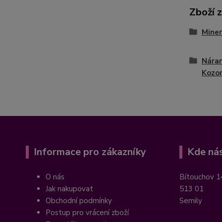
Zboží 
Miner
Nára
Kozo
Informace pro zákazníky
Kde nás
O nás
Bítouchov 1
Jak nakupovat
513 01
Obchodní podmínky
Semily
Postup pro vrácení zboží