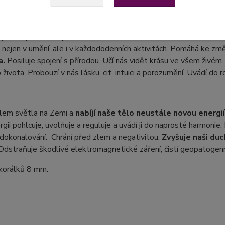
 je silný ochranný kámen.
Přináší rovnováhu a harmonii.
Otevír
u nejen v umění, ale i v každododenních aktivitách. Pomáhá ke z
a.
Posiluje spojení s přírodou. Učí nás vidět krásu ve všem živém.
 života. Probouzí v nás lásku, cit, intuici a porozumění. Uvádí do 
lem světla na Zemi a
nabíjí naše tělo neustále novou energií,
rgii pohlcuje, uvolňuje a reguluje a uvádí ji do naprosté harmonie
dokonalování. Chrání před zlem a negativitou.
Zvyšuje naši duch
Odstraňuje škodlivé elektromagnetické záření, čistí geopatogen
 korálků 8 mm.