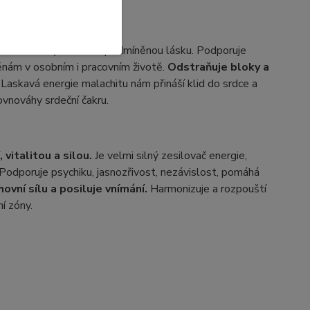
á srdce
a vyvolává nepodmíněnou lásku. Podporuje
měnám v osobním i pracovním životě.
Odstraňuje bloky a
 Laskavá energie malachitu nám přináší klid do srdce a
rovnováhy srdeční čakru.
 vitalitou a silou.
Je velmi silný zesilovač energie,
. Podporuje psychiku, jasnozřivost, nezávislost, pomáhá
ovní sílu a posiluje vnímání.
Harmonizuje a rozpouští
ní zóny.