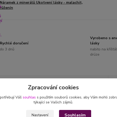
Náramek z minerálů Ukotvení lásky - malachit,
růženín
Vyrobeno s ene
Rychlé doručení
lásky
do 3 dnů
nabito na kříšťá
drúze
etní specifikace
Zpracování cookies
 potřebují Váš
souhlas
s použitím souborů cookies, aby Vám mohli zobr
tní specifikace
týkající se Vašich zájmů.
 vyrobený
minerální náramek z drahých kamenů
malachitu a kř
Souhlasím
á nepodmíněnou lásku.
Nastavení