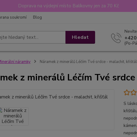
Doprava na výdejní místo Balíkovny jen za 70 Kč
hrana soukromí
Blog
Nevíte
Hledat
+420
(Po-Pá
inerální náramky
Náramek z minerálů Léčím Tvé srdce - malachit, křišťál
mek z minerálů Léčím Tvé srdce -
S lásk
křišťá
nepodm
kámen.
nepodm