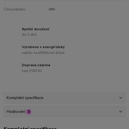
Číslo produktu:
26N
Rychlé doručení
do 3 dnů
Vyrobeno s energií lásky
nabito na kříšťálové drúze
Doprava zdarma
nad 1500 Kč
Kompletní specifikace
Hodnocení
0
Kompletní specifikace