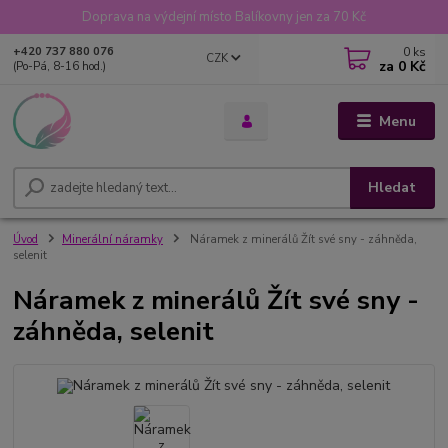
Doprava na výdejní místo Balíkovny jen za 70 Kč
0
ks
+420 737 880 076
CZK
za
0 Kč
(Po-Pá, 8-16 hod.)
Menu
Hledat
Úvod
Minerální náramky
Náramek z minerálů Žít své sny - záhněda,
selenit
Náramek z minerálů Žít své sny -
záhněda, selenit