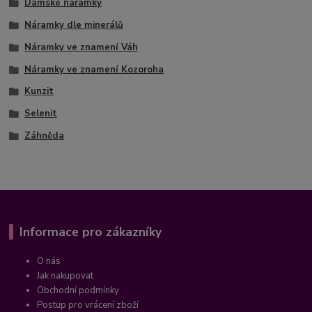
Dámské náramky
Náramky dle minerálů
Náramky ve znamení Váh
Náramky ve znamení Kozoroha
Kunzit
Selenit
Záhněda
Informace pro zákazníky
O nás
Jak nakupovat
Obchodní podmínky
Postup pro vrácení zboží