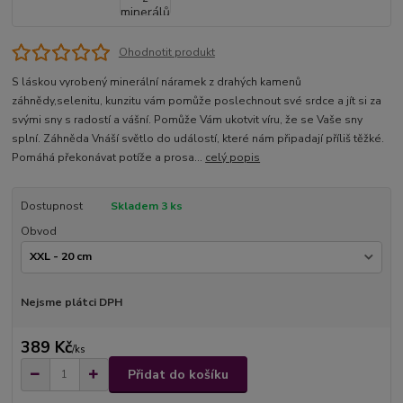
Ohodnotit produkt
S láskou vyrobený minerální náramek z drahých kamenů
záhnědy,selenitu, kunzitu vám pomůže poslechnout své srdce a jít si za
svými sny s radostí a vášní. Pomůže Vám ukotvit víru, že se Vaše sny
splní. Záhněda Vnáší světlo do událostí, které nám připadají příliš těžké.
Pomáhá překonávat potíže a prosa...
celý popis
Dostupnost
Skladem 3 ks
Obvod
Nejsme plátci DPH
389 Kč
/
ks
Přidat do košíku