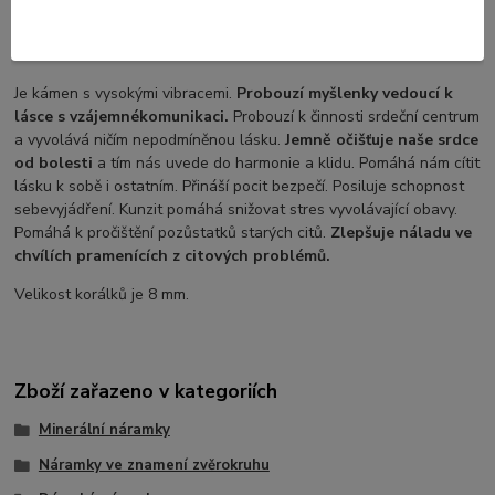
Selenit je rozpustný, proto by neměl přijít do styku s vodou.
Kunzit
Je kámen s vysokými vibracemi.
Probouzí myšlenky vedoucí k
lásce s vzájemné
komunikaci.
Probouzí k činnosti srdeční centrum
a vyvolává ničím nepodmíněnou lásku.
Jemně očišťuje naše srdce
od bolesti
a tím nás uvede do harmonie a klidu. Pomáhá nám cítit
lásku k sobě i ostatním. Přináší pocit bezpečí. Posiluje schopnost
sebevyjádření. Kunzit pomáhá snižovat stres vyvolávající obavy.
Pomáhá k pročištění pozůstatků starých citů.
Zlepšuje náladu ve
chvílích pramenících z citových problémů.
Velikost korálků je 8 mm.
Zboží zařazeno v kategoriích
Minerální náramky
Náramky ve znamení zvěrokruhu