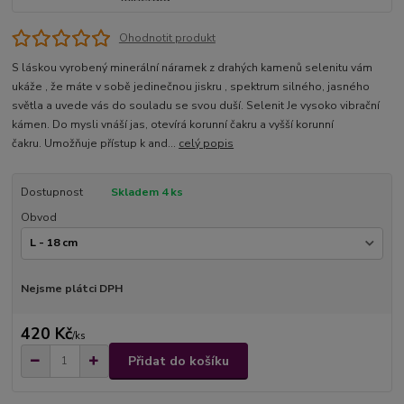
Ohodnotit produkt
S láskou vyrobený minerální náramek z drahých kamenů selenitu vám
ukáže , že máte v sobě jedinečnou jiskru , spektrum silného, jasného
světla a uvede vás do souladu se svou duší. Selenit Je vysoko vibrační
kámen. Do mysli vnáší jas, otevírá korunní čakru a vyšší korunní
čakru. Umožňuje přístup k and...
celý popis
Dostupnost
Skladem 4 ks
Obvod
Nejsme plátci DPH
420 Kč
/
ks
Přidat do košíku