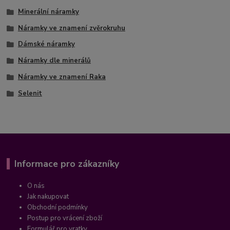
Minerální náramky
Náramky ve znamení zvěrokruhu
Dámské náramky
Náramky dle minerálů
Náramky ve znamení Raka
Selenit
Informace pro zákazníky
O nás
Jak nakupovat
Obchodní podmínky
Postup pro vrácení zboží
Formulář pro vratky