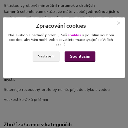
S láskou vyrobený
minerální náramek z drahých
kamenů
selenitu vám ukáže , že máte v sobě
jedinečnou jiskru
,
spektrum silného, jasného světla a uvede vás do souladu
se svou
duší.
Zpracování cookies
Selenit
Náš e-shop a partneři potřebují Váš
souhlas
s použitím souborů
cookies, aby Vám mohli zobrazovat informace týkající se Vašich
Je vysoko vibrační kámen.
Do mysli vnáší jas, otevírá korunní
zájmů.
čakru a vyšší
korunní čakru.
Umožňuje přístup k andělskému
vědomí a duchovnímu průvodci. Selenit je klidný kámen udržující
Souhlasím
Nastavení
hluboký klid. Je velmi vhodný k meditaci nebo duchovní práci.
Napomáhá také k uklidnění zmatků a hlubšímu porozumění. Čistí
negativní energie z aury.
Přináší světlo do života a čistotu
mysli.
Selenit je rozpustný, proto by neměl přijít do styku s vodou.
Velikost korálků je 8 mm
Zboží zařazeno v kategoriích