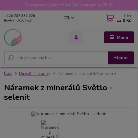
Doprava na výdejní místo Balíkovny jen za 70 Kč
0
ks
+420 737 880 076
CZK
za
0 Kč
(Po-Pá, 8-16 hod.)
Menu
Hledat
Úvod
Minerální náramky
Náramek z minerálů Světlo - selenit
Náramek z minerálů Světlo -
selenit