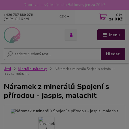
Doprava na výdejní místo Balíkovny jen za 70 Kč
0
ks
+420 737 880 076
CZK
za
0 Kč
(Po-Pá, 8-16 hod.)
Menu
Hledat
Úvod
Minerální náramky
Náramek z minerálů Spojení s přírodou -
jaspis, malachit
Náramek z minerálů Spojení s
přírodou - jaspis, malachit