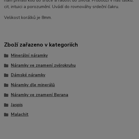
nám přináší klid do srdce a radost do života. Probouzí v nás lásku,
cit, intuici a porozumění. Uvádí do rovnováhy srdeční čakru.
Velikost korálků je 8mm.
Zboží zařazeno v kategoriích
Minerální náramky
Náramky ve znamení zvěrokruhu
Dámské náramky
Náramky dle minerálů
Náramky ve znamení Berana
Jaspis
Malachit