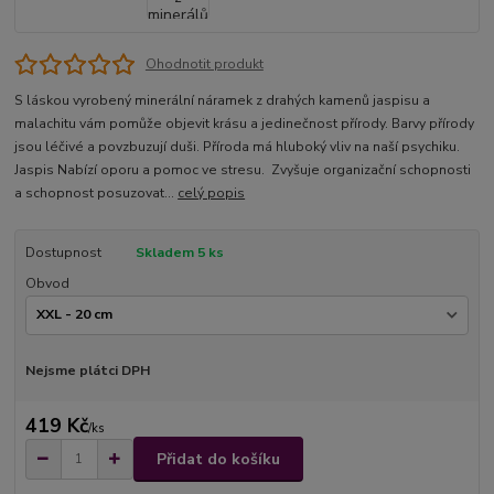
Ohodnotit produkt
S láskou vyrobený minerální náramek z drahých kamenů jaspisu a
malachitu vám pomůže objevit krásu a jedinečnost přírody. Barvy přírody
jsou léčivé a povzbuzují duši. Příroda má hluboký vliv na naší psychiku.
Jaspis Nabízí oporu a pomoc ve stresu. Zvyšuje organizační schopnosti
a schopnost posuzovat...
celý popis
Dostupnost
Skladem 5 ks
Obvod
Nejsme plátci DPH
419 Kč
/
ks
Přidat do košíku