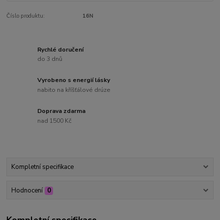
Číslo produktu:
16N
Rychlé doručení
do 3 dnů
Vyrobeno s energií lásky
nabito na kříšťálové drúze
Doprava zdarma
nad 1500 Kč
Kompletní specifikace
Hodnocení
0
Kompletní specifikace