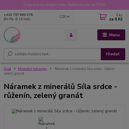
Doprava na výdejní místo Balíkovny jen za 70 Kč
0
ks
+420 737 880 076
CZK
za
0 Kč
(Po-Pá, 8-16 hod.)
Menu
Hledat
Úvod
Minerální náramky
Náramek z minerálů Síla srdce - růženín,
zelený granát
Náramek z minerálů Síla srdce -
růženín, zelený granát