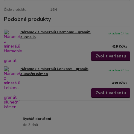
Číslo produktu:
19N
Podobné produkty
Náramek z minerálů Harmonie - granát,
skladem 14 ks
turmalín
419 Kč
/
ks
Zvolit variantu
Náramek z minerálů Lehkost - granát,
skladem 20 ks
sluneční kámen
439 Kč
/
ks
Zvolit variantu
Rychlé doručení
do 3 dnů