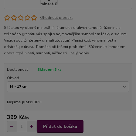
Ohodnotit produkt
S láskou vyrobený minerální náramek z drahých kamenů růženínu a
zeleného granátu vás spojí s nejmocnějším symbolem lásky a sídlem
Vašich pocitů. Zelený granát(glosulár) Přináší klid, vyrovnanost a
odstraňuje únavu. Pomáhá při řešení problémů. Růženín Je kamenem
dobra, trpělivosti, mírnosti, něžnosti...
celý popis
Dostupnost
Skladem 5 ks
Obvod
Nejsme plátci DPH
399 Kč
/
ks
Přidat do košíku