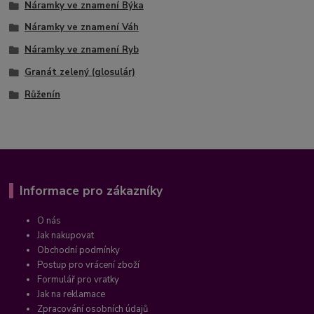
Náramky ve znamení Býka
Náramky ve znamení Váh
Náramky ve znamení Ryb
Granát zelený (glosulár)
Růženín
Informace pro zákazníky
O nás
Jak nakupovat
Obchodní podmínky
Postup pro vrácení zboží
Formulář pro vratky
Jak na reklamace
Zpracování osobních údajů