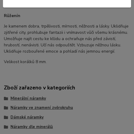
problémů.
Růženín
Je kamenem dobra, trpělivosti, mírnosti, něžnosti a lásky. Uklidňuje
zjitřené city, prohlubuje fantazii i vnímavost vůči všemu krásnému.
Umožňuje najít cestu ke kllidu a ochraňuje nás před závistí,
hrubostí, nenávisti. Učí nás odpouštět. Vzbuzuje něžnou lásku.
Uklidňuje rozbouřené emoce a pohladí nás jemnou energií.
Velikost korálků 8 mm.
Zboží zařazeno v kategoriích
Minerální náramky
Náramky ve znamení zvěrokruhu
Dámské náramky
Náramky dle minerálů