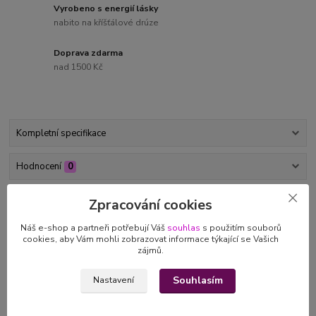
Vyrobeno s energií lásky
nabito na kříšťálové drúze
Doprava zdarma
nad 1500 Kč
Kompletní specifikace
Hodnocení
0
Zpracování cookies
Kompletní specifikace
Náš e-shop a partneři potřebují Váš
souhlas
s použitím souborů
S láskou vyrobený
minerální náramek z drahých kamenů
cookies, aby Vám mohli zobrazovat informace týkající se Vašich
růženínu a zeleného granátu vás spojí s nejmocnějším
symbolem
zájmů.
lásky
a sídlem Vašich pocitů.
Souhlasím
Nastavení
Zelený
granát(glosulár)
Přináší klid,
vyrovnanost a odstraňuje únavu. Pomáhá při řešení