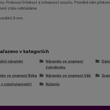
u. Probouzí štědrost a schopnost soucitu. Pomáhá nám překonat
teré stále odkládáme.
 korálků 8 mm.
zařazeno v kategoriích
ální náramky
Náramky ve znamení
Dám
zvěrokruhu
mky ve znamení Býka
Náramky ve znamení Váh
Gra
 v zoisitu(anyolit)
Růženín