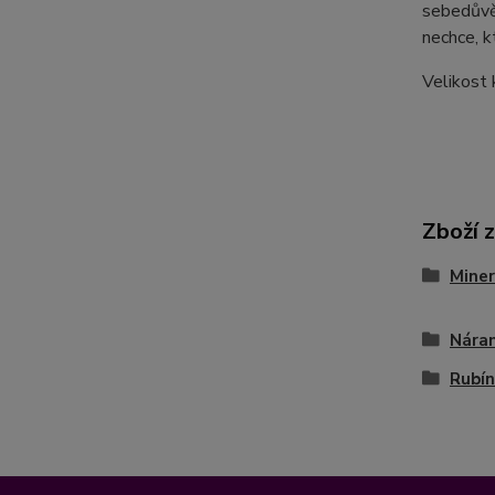
sebedůvěr
nechce, k
Velikost
Zboží 
Miner
Nára
Rubín