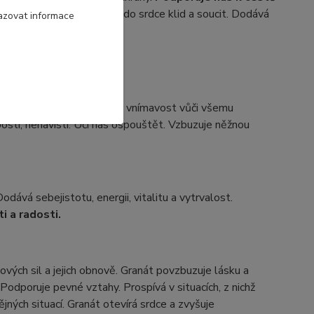
pání a letargii. Vnáší nám do srdce klid a soucit. Dodává
azovat informace
í myšlení.
é city, prohlubuje fantazii i vnímavost vůči všemu
bostí, nenávisti. Učí nás ospouštět. Vzbuzuje něžnou
odává sebejistotu, energii, vitalitu a vytrvalost.
i a radosti.
ových sil a jejich obnově. Granát povzbuzuje lásku a
Podporuje pevné vztahy. Prospívá v situacích, z nichž
ných situací. Granát otevírá srdce a zvyšuje