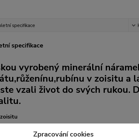
etní specifikace
tní specifikace
skou vyrobený minerální
nárame
átu,růženínu,rubínu v zoisitu a l
jste
vzali život do svých rukou. 
alitu.
zoisitu
zoisitu umocňuje lásku
, kterou předáváme ostatním, slaďuje n
Zpracování cookies
ání a nahlížení očima lásky. Pomáhá přijímat lásku a pozornost.