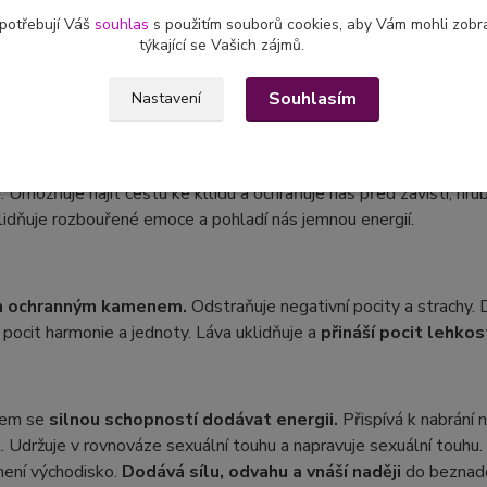
ím.
Podporuje pozitivní sny a vizuální představy. Překonává vyčer
 potřebují Váš
souhlas
s použitím souborů cookies, aby Vám mohli zobr
týkající se Vašich zájmů.
energií odvahu a sílu. Povzbuzuje nás, odklání smutek a negativn
Souhlasím
Nastavení
m dobra, trpělivosti, mírnosti, něžnosti a lásky. Uklidňuje zjitřen
 Umožňuje najít cestu ke kllidu a ochraňuje nás před závistí, hru
lidňuje rozbouřené emoce a pohladí nás jemnou energií.
ým ochranným kamenem.
Odstraňuje negativní pocity a strachy. D
pocit harmonie a jednoty. Láva uklidňuje a
přináší pocit lehkost
nem se
silnou schopností dodávat energii.
Přispívá k nabrání n
 Udržuje v rovnováze sexuální touhu a napravuje sexuální touhu. 
není východisko.
Dodává sílu, odvahu a vnáší naději
do beznaděj