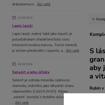
drahokamovo...
číst celé
10.09.2024
Kompl
Lapis lazuli
Komple
Lapis lazuli, známý také jako lazurit, je
polodrahokam charakteristický svou
intenzivní modrou barvou. Tento minerál
S lá
je složen především z lazuritu, a...
číst celé
gran
08.08.2024
aby
Selenit a jeho účinky
a vit
Selenit je odrůda minerálu sádrovce,
chemicky známého jako dihydrát síranu
Rubín v 
vápenatého (CaSO4·2H2O). Název
„selenit“ pochází z řeckého slova „selene“,
Rubín v 
...
číst celé
naše vním