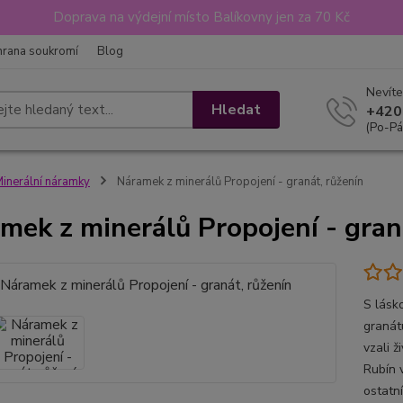
Doprava na výdejní místo Balíkovny jen za 70 Kč
hrana soukromí
Blog
Nevíte
Hledat
+420
(Po-Pá
inerální náramky
Náramek z minerálů Propojení - granát, růženín
mek z minerálů Propojení - gran
S lásk
granátu
vzali ž
Rubín 
ostatn