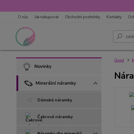
O nás
Jak nakupovat
Obchodní podmínky
Kontakty
Oc
Úvod
M
Novinky
Nára
Minerální náramky
Dámské náramky
Čakrové náramky
Náramky dle minerálů