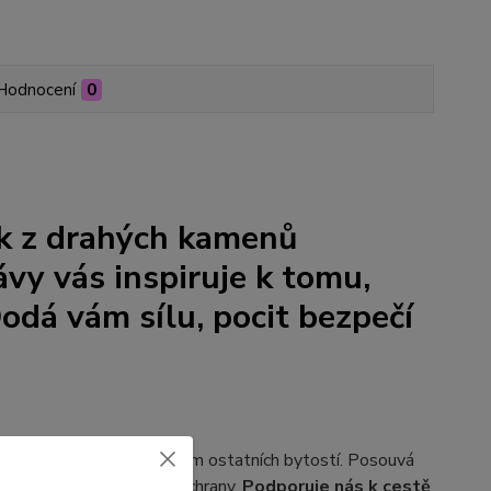
Hodnocení
0
k z drahých kamenů
ávy vás inspiruje k tomu,
Dodá vám sílu,
pocit bezpečí
ás s naším srdcem a srdcem ostatních bytostí. Posouvá
 Je kamenem bohatství a ochrany.
Podporuje nás k cestě