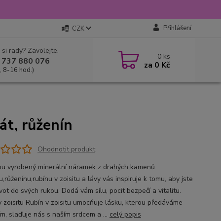
Přihlášení
CZK
 si rady? Zavolejte.
0
ks
 737 880 076
za
0 Kč
, 8-16 hod.)
át, růženín
Ohodnotit produkt
ou vyrobený minerální náramek z drahých kamenů
,růženínu,rubínu v zoisitu a lávy vás inspiruje k tomu, aby jste
ivot do svých rukou. Dodá vám sílu, pocit bezpečí a vitalitu.
v zoisitu Rubín v zoisitu umocňuje lásku, kterou předáváme
ím, slaďuje nás s naším srdcem a ...
celý popis