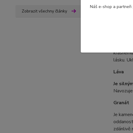
za štěst
Náš e-shop a partneři
Zobrazit všechny články
nám svou 
Růženín
Je kamene
krásnému.
lásku. Uk
Láva
Je siln
Navozuje 
Granát
Je kame
oddanost.
zdánlivě 