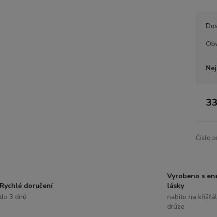
Dos
Ob
Nej
33
Číslo p
Vyrobeno s ene
Rychlé doručení
lásky
do 3 dnů
nabito na kříšťá
drúze