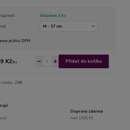
tupnost
Skladem 3 ks
vod
sme plátci DPH
9 Kč
Přidat do košíku
/
ks
roduktu:
29N
rgií
Doprava zdarma
lové
nad 1500 Kč