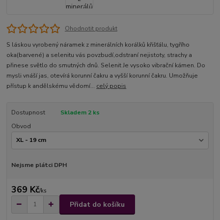
Ohodnotit produkt
S láskou vyrobený náramek z minerálních korálků křišťálu, tygřího
oka(barvené) a selenitu vás povzbudí,odstraní nejistoty, strachy a
přinese světlo do smutných dnů. Selenit Je vysoko vibrační kámen. Do
mysli vnáší jas, otevírá korunní čakru a vyšší korunní čakru. Umožňuje
přístup k andělskému vědomí...
celý popis
Dostupnost
Skladem 2 ks
Obvod
Nejsme plátci DPH
369 Kč
/
ks
Přidat do košíku