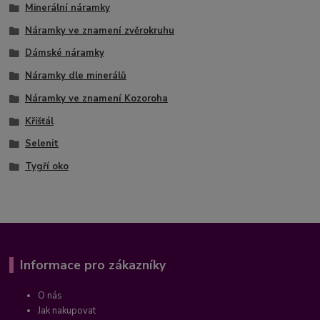
Minerální náramky
Náramky ve znamení zvěrokruhu
Dámské náramky
Náramky dle minerálů
Náramky ve znamení Kozoroha
Křišťál
Selenit
Tygří oko
Informace pro zákazníky
O nás
Jak nakupovat