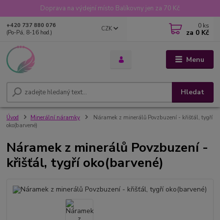
Doprava na výdejní místo Balíkovny jen za 70 Kč
0
ks
+420 737 880 076
CZK
za
0 Kč
(Po-Pá, 8-16 hod.)
Menu
Hledat
Úvod
Minerální náramky
Náramek z minerálů Povzbuzení - křišťál, tygří
oko(barvené)
Náramek z minerálů Povzbuzení -
křišťál, tygří oko(barvené)