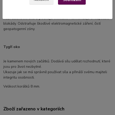
energii pohlcuje, uvolňuje a reguluje a uvádí ji do naprosté
harmonie. Podporuje psychiku, jasnozřivost, nezávislost, pomáhá
při sebezdokonalování. Chrání před zlem a negativitou.
Zvyšuje
naši duchovní sílu a posiluje vnímání.
Harmonizuje a rozpouští
blokády. Odstraňuje škodlivé elektromagnetické záření, čistí
geopatogenní zóny.
Tygří oko
Je kamenem nových začátků. Dodává sílu udělat rozhodnutí, které
jsou pro život nezbytné.
Ukazuje jak se má správně používat síla a přináší svému majiteli
integritu osobnosti.
Velikost korálků 8 mm.
Zboží zařazeno v kategoriích